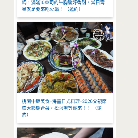
鍋，滿滿10盎司的牛胸腹好香甜，當日壽
星就是要來吃火鍋！ （邀約）
桃園中壢美食-海童日式料理-2026父親節
盛大節慶合菜，松葉蟹等你來！！ （邀
約）