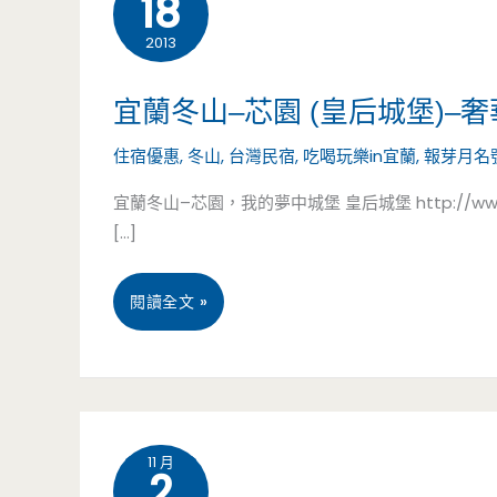
18
2013
宜蘭冬山–芯園 (皇后城堡)–
住宿優惠
,
冬山
,
台灣民宿
,
吃喝玩樂in宜蘭
,
報芽月名
宜蘭冬山–芯園，我的夢中城堡 皇后城堡 http://www.xi
[…]
宜
閱讀全文 »
蘭
冬
山
11 月
2
–