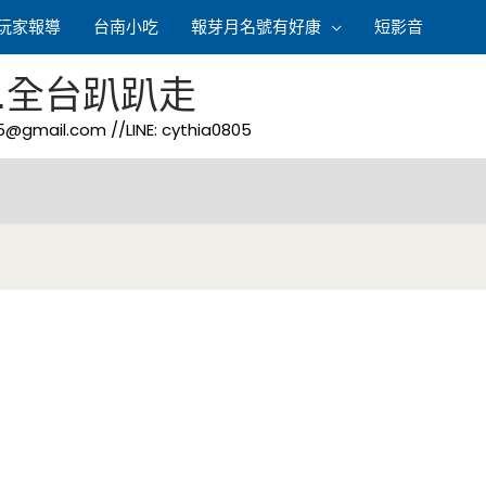
玩家報導
台南小吃
報芽月名號有好康
短影音
.全台趴趴走
05@gmail.com
//LINE: cythia0805