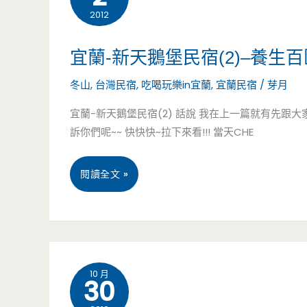
2012
芯
園
宜蘭-新天鵝堡民宿(2)–養
(皇
冬山
,
台灣民宿
,
吃喝玩樂in宜蘭
,
宜蘭民宿
/
芽月
后
宜蘭-新天鵝堡民宿(2) 話說 我在上一篇就有先跟
訴你們呢~~ 快快快~拉下來看!!! 當天CHE
城
堡)
宜
閱讀全文 »
–
蘭-
奢
新
華
天
10 月
30
夢
鵝