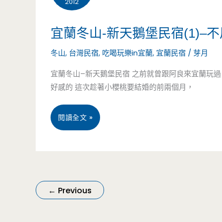
幻
2012
堡
的
民
宜蘭冬山-新天鵝堡民宿(1)
享
宿
冬山
,
台灣民宿
,
吃喝玩樂in宜蘭
,
宜蘭民宿
/
芽月
受
(2)
宜蘭冬山–新天鵝堡民宿 之前就曾跟阿良來宜蘭玩
假
好感的 這次趁著小櫻桃要結婚的前兩個月，
–
期
養
宜
閱讀全文 »
生
生
蘭
活
百
冬
匯
山-
←
Previous
豐
新
盛
天