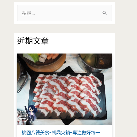
搜
尋
關
鍵
近期文章
字
:
桃園八德美食-朝鼎火鍋-專注做好每一