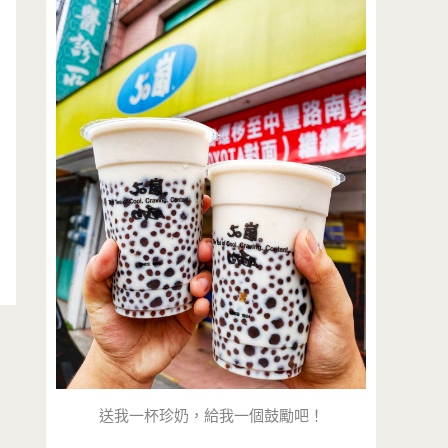
送我一杯珍奶，給我一個鼓勵吧！