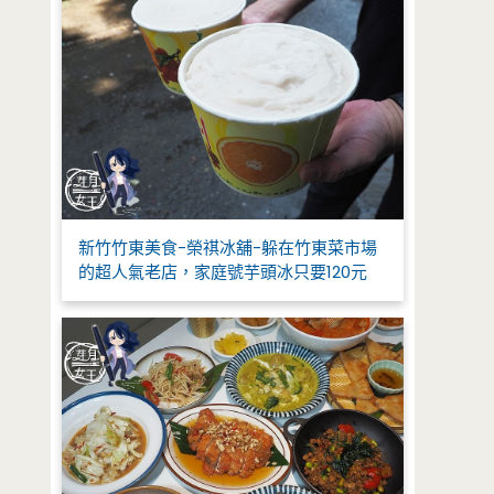
新竹竹東美食-榮祺冰舖-躲在竹東菜市場
的超人氣老店，家庭號芋頭冰只要120元