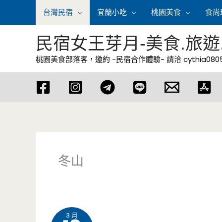
跳
台灣民宿
宜蘭小吃
桃園美食
食尚
至
主
民宿女王芽月-美食.旅遊
要
桃園美食部落客，邀約 -民宿合作體驗~ 請洽
cythia08
內
容
冬山
3 月