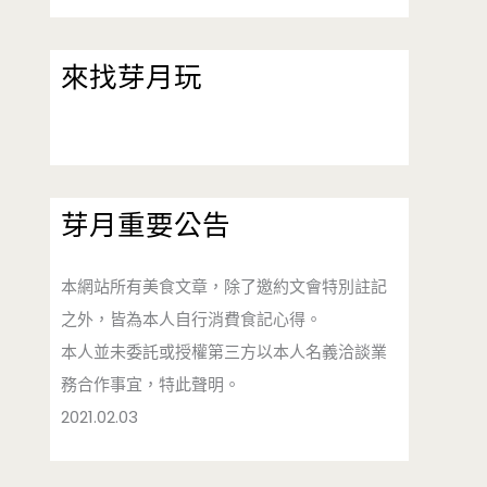
來找芽月玩
芽月重要公告
本網站所有美食文章，除了邀約文會特別註記
之外，皆為本人自行消費食記心得。
本人並未委託或授權第三方以本人名義洽談業
務合作事宜，特此聲明。
2021.02.03