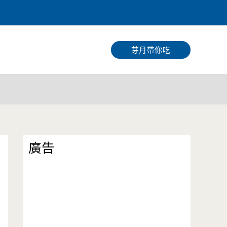
搜
尋
芽月帶你吃
廣告