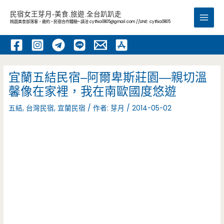
跳
民宿女王芽月-美食.旅遊.全台趴趴走
至
桃園美食部落客，邀約 -民宿合作體驗~ 請洽
cythia0805@gmail.com
//LINE: cythia0805
Main
主
要
Men
內
容
宜蘭五結民宿–阿爾卑斯莊園—親切溫
馨像在家裡，我在南歐國度悠遊
五結
,
台灣民宿
,
宜蘭民宿
/ 作者:
芽月
/
2014-05-02