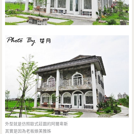
外型就是仿照歐式莊園的阿爾卑斯
其實是因為老板娘美雅姊