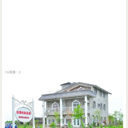
TG按讚：0