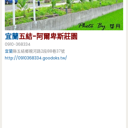
宜蘭
五結-阿爾卑斯莊園
0910-368334
宜蘭
縣五結鄉親河路2段88巷37號
http://0910368334.goodoks.tw/