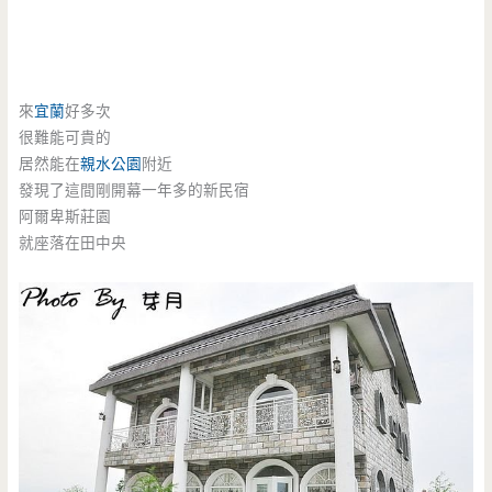
來
宜蘭
好多次
很難能可貴的
居然能在
親水公園
附近
發現了這間剛開幕一年多的新民宿
阿爾卑斯莊園
就座落在田中央