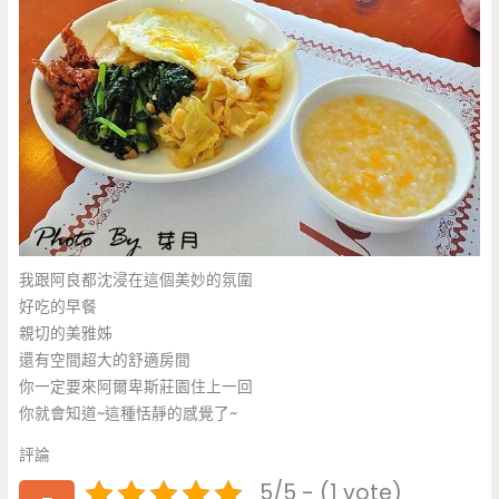
我跟阿良都沈浸在這個美妙的氛圍
好吃的早餐
親切的美雅姊
還有空間超大的舒適房間
你一定要來阿爾卑斯莊園住上一回
你就會知道~這種恬靜的感覺了~
評論
5/5 - (1 vote)