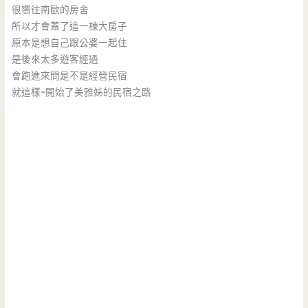
很嚮往南歐的房舍
所以才會蓋了這一棟大房子
原本是想自己跟公婆一起住
是後來太多遊客經過
會跑進來問是不是經營民宿
就這樣~開始了美雅姊的民宿之路