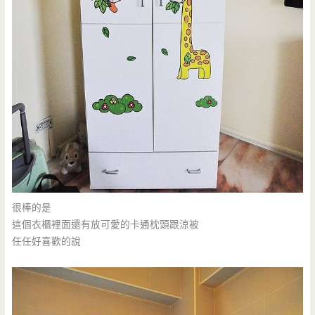
很棒的是
這個衣櫃裡面還有放可愛的卡通枕頭跟涼被
任任好喜歡的說