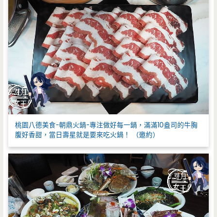
桃園八德美食-朝鼎火鍋-專注做好每一鍋，滿滿10盎司的牛胸
腹好香甜，當日壽星就是要來吃火鍋！ （邀約）