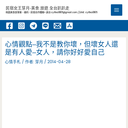
跳
民宿女王芽月-美食.旅遊.全台趴趴走
至
桃園美食部落客，邀約 -民宿合作體驗~ 請洽
cythia0805@gmail.com
//LINE: cythia0805
Main
主
要
Men
內
容
心情觀點–我不是教你壞，但壞女人還
是有人愛–女人，請你好好愛自己
心情手札
/ 作者:
芽月
/
2014-04-28