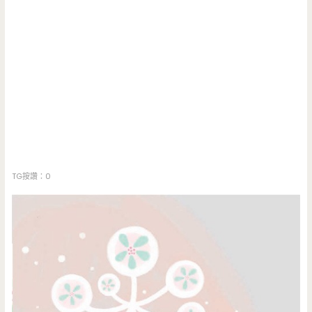
TG按讚：0