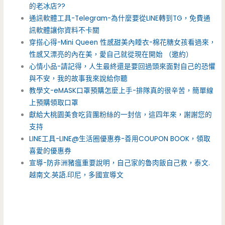
的老冰店??
通訊軟體工具-Telegram-為什麼要從LINE轉到TG，免費通
訊軟體讓你資料不卡關
穿搭心得-Mini Queen 性感甜美內睡衣-棉花糖女孩看過來，
性感又漂亮的內在美，愛自己就從現在開始 （邀約）
心情小品-請記得，人生最終還是要回過頭來面對自己的恐懼
與不安，我的故事我來說給你聽
教學文-eMASK口罩預購怎麼上手-排隊真的很辛苦，簡單線
上預購領取口罩
獻給大桃園美食吃貨團粉絲的一封信，這四年來，謝謝您的
支持
LINE工具-LINE@生活圈優惠券-善用COUPON BOOK，領取
喜愛的優惠券
宣導-防非洲豬瘟重要說明，自己家的魯肉飯自己救，泰文.
越南文.英語.印尼，多國宣導文