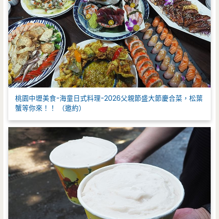
桃園中壢美食-海童日式料理-2026父親節盛大節慶合菜，松葉
蟹等你來！！ （邀約）