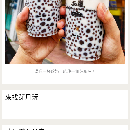
送我一杯珍奶，給我一個鼓勵吧！
來找芽月玩