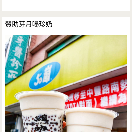
贊助芽月喝珍奶