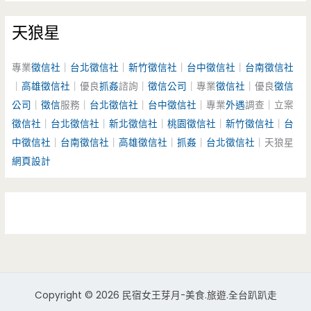
天狼星
專業
徵信社
｜
台北徵信社
｜
新竹徵信社
｜
台中徵信社
｜
台南徵信社
｜
高雄徵信社
｜優良
抓姦
諮詢｜
徵信公司
｜專業
徵信社
｜優良
徵信
公司
｜
徵信
服務｜
台北徵信社
｜
台中徵信社
｜專業
外遇
調查｜立案
徵信社
｜
台北徵信社
｜
新北徵信社
｜
桃園徵信社
｜
新竹徵信社
｜
台
中徵信社
｜
台南徵信社
｜
高雄徵信社
｜
抓姦
｜
台北徵信社
｜天狼星
網頁設計
Copyright © 2026 民宿女王芽月-美食.旅遊.全台趴趴走