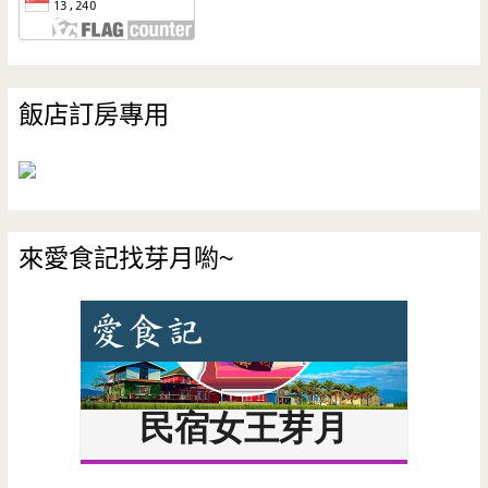
飯店訂房專用
來愛食記找芽月喲~