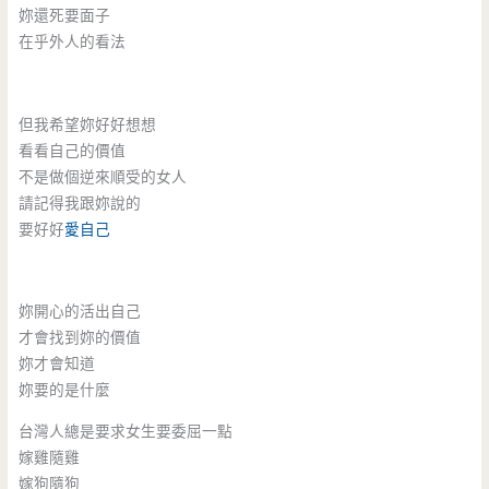
妳還死要面子
在乎外人的看法
但我希望妳好好想想
看看自己的價值
不是做個逆來順受的女人
請記得我跟妳說的
要好好
愛自己
妳開心的活出自己
才會找到妳的價值
妳才會知道
妳要的是什麼
台灣人總是要求女生要委屈一點
嫁雞隨雞
嫁狗隨狗