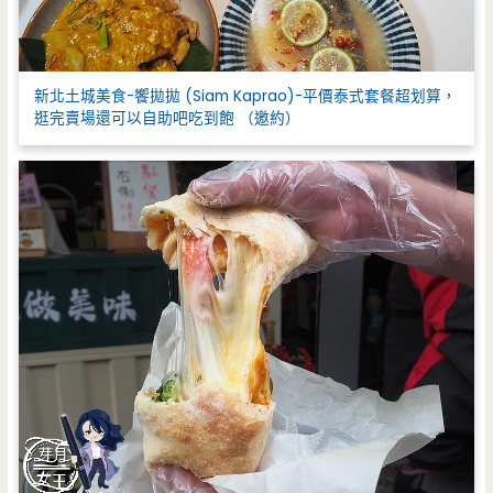
新北土城美食-饗拋拋 (Siam Kaprao)-平價泰式套餐超划算，
逛完賣場還可以自助吧吃到飽 （邀約）