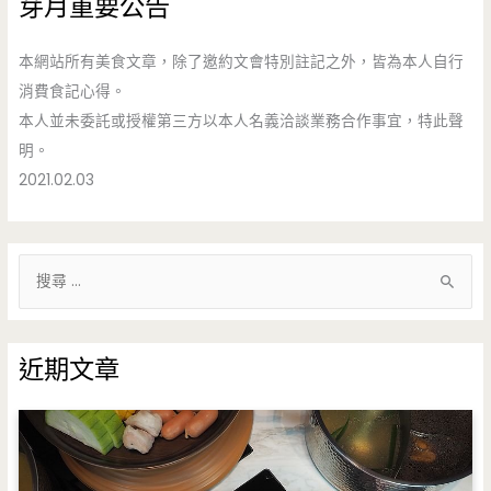
芽月重要公告
本網站所有美食文章，除了邀約文會特別註記之外，皆為本人自行
消費食記心得。
本人並未委託或授權第三方以本人名義洽談業務合作事宜，特此聲
明。
2021.02.03
搜
尋
關
鍵
近期文章
字
: