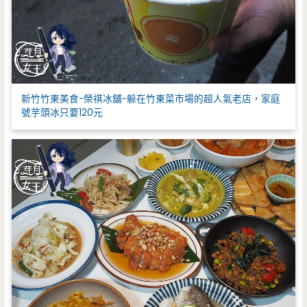
新竹竹東美食-榮祺冰舖-躲在竹東菜市場的超人氣老店，家庭
號芋頭冰只要120元