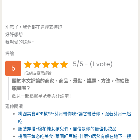
別忘了，我們都在這裡支持妳
好好想想
我親愛的姊妹~
評論
5/5 - (1 vote)
5
1位網友投票評論
關於本文評論的商家、商品、景點、議題、方法，你給幾
顆星呢？
歡迎一起點擊星號參與評論唷！
延伸閱讀
桃園美食APP教學-芽月帶你吃-讓它帶著你，跟著芽月一起
吃
服裝穿搭-棉花糖女孩兒們，自信是你的最佳化妝品
桃園平鎮必吃美食-華園紅豆城-什麼?!居然有躲在地下一樓