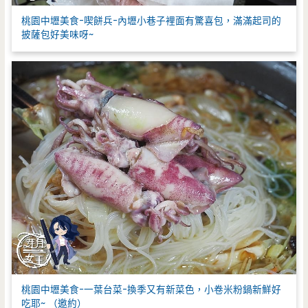
桃園中壢美食-喫餅兵-內壢小巷子裡面有驚喜包，滿滿起司的
披薩包好美味呀~
桃園中壢美食-一葉台菜-換季又有新菜色，小卷米粉鍋新鮮好
吃耶~ （邀約）