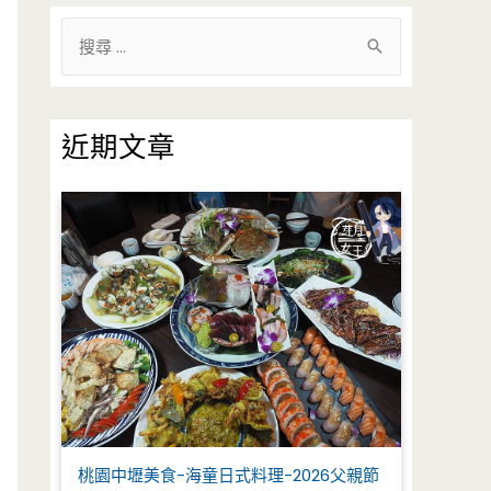
搜
尋
關
鍵
近期文章
字
:
桃園中壢美食-海童日式料理-2026父親節