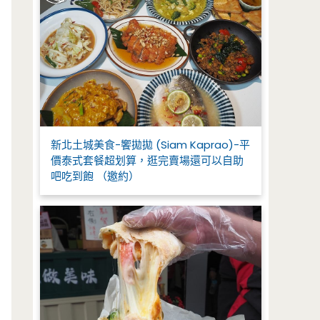
新北土城美食-饗拋拋 (Siam Kaprao)-平
價泰式套餐超划算，逛完賣場還可以自助
吧吃到飽 （邀約）