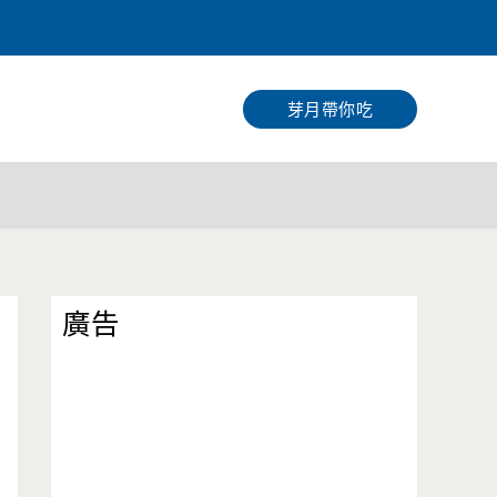
搜
尋
芽月帶你吃
廣告