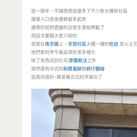
這一兩年，平鎮南勢這邊多了不少新大樓新社區
隨著人口逐漸遷移變多起來
連帶的就把週邊的店家生意給帶動了
而這次要跟大家介紹的
就是在
南京路
上，
京戀社區
大樓一樓的
吃這
炭火土司
他們家的早午餐品項非常多樣化
除了有西式的吐司.
厚醬軟法
之外
居然還有中式的
粉漿蛋餅
跟
蚵仔麵線
這真的很妙~算是複合式的早餐店了