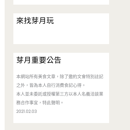
來找芽月玩
芽月重要公告
本網站所有美食文章，除了邀約文會特別註記
之外，皆為本人自行消費食記心得。
本人並未委託或授權第三方以本人名義洽談業
務合作事宜，特此聲明。
2021.02.03