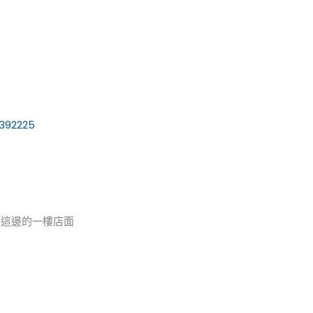
392225
區
這邊的一樓店面