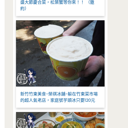
盛大節慶合菜，松葉蟹等你來！！ （邀
約）
新竹竹東美食-榮祺冰舖-躲在竹東菜市場
的超人氣老店，家庭號芋頭冰只要120元