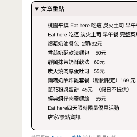
文章重點
桃園平鎮-Eat here 吃這 炭火土司 早
Eat here 吃這 炭火土司 早午餐 完
爆漿奶油餐包 2顆/32元
香蒜奶酥軟法麵包 50元
靜岡抹茶奶酥軟法 60元
炭火燒肉厚蛋吐司 55元
銷魂奶酥炸雞套餐（期間限定）169 元
蔥花粉漿蛋餅 45元 （假日不提供）
經典蚵仔肉羹麵線 55元
Eat here四天限時限量優惠活動
店家/景點資訊