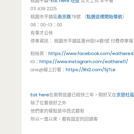
桃園平鎮-
Eat here
吃這
炭火土司 早午餐
03 439 2225
桃園市平鎮區
南京路
78號 （
點選這裡開始導航
）
06：00-13：00
有事才公休
停車資訊： 桃園市平鎮區惠州街14巷1號 付費停車場
粉絲頁：
https://www.facebook.com/eathere4
IG：
https://www.instagram.com/eathere11/
Line@線上訂餐：
https://lihi2.com/5jTLe
Eat here
在南勢這邊已經快三年，剛好又在
京戀社
除了位置很好之外
他們家的餐點是中西式都有
所以一直以來，都有固定的回頭客