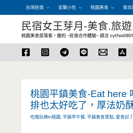
跳
台灣民宿
宜蘭小吃
桃園美食
食尚
至
主
民宿女王芽月-美食.旅遊
要
桃園美食部落客，邀約 -民宿合作體驗~ 請洽
cythia08
內
容
桃園平鎮美食-Eat her
排也太好吃了，厚法奶酥
吃喝玩樂in桃園
,
平鎮早午餐
,
平鎮美食景點
,
愛食記
/