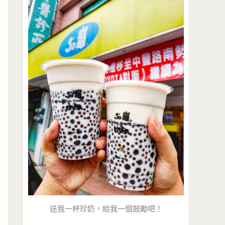
送我一杯珍奶，給我一個鼓勵吧！