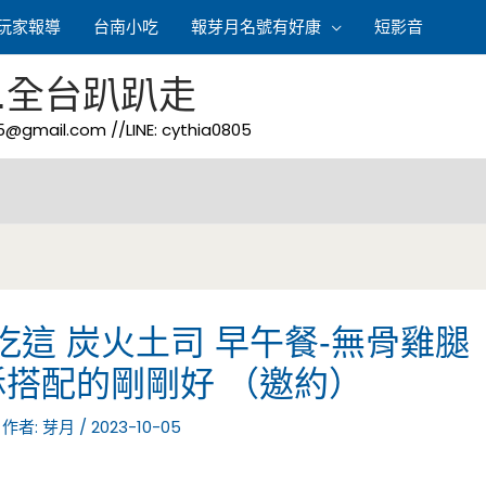
玩家報導
台南小吃
報芽月名號有好康
短影音
.全台趴趴走
05@gmail.com
//LINE: cythia0805
e 吃這 炭火土司 早午餐-無骨雞腿
搭配的剛剛好 （邀約）
 作者:
芽月
/
2023-10-05