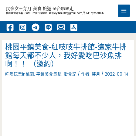
跳
民宿女王芽月-美食.旅遊.全台趴趴走
至
桃園美食部落客，邀約 -民宿合作體驗~ 請洽
cythia0805@gmail.com
//LINE: cythia0805
Main
主
要
Men
內
容
桃園平鎮美食-紅吱吱牛排館-這家牛排
館每天都不少人，我好愛吃巴沙魚排
啊！！ （邀約）
吃喝玩樂in桃園
,
平鎮美食景點
,
愛食記
/ 作者:
芽月
/
2022-09-14