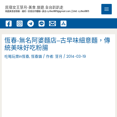
跳
民宿女王芽月-美食.旅遊.全台趴趴走
至
桃園美食部落客，邀約 -民宿合作體驗~ 請洽
cythia0805@gmail.com
//LINE: cythia0805
Main
主
要
Men
內
容
恆春-無名阿婆麵店–古早味細意麵，傳
統美味好吃粉腸
吃喝玩樂in恆春
,
恆春鎮
/ 作者:
芽月
/
2014-03-19