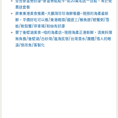
全台麥當勞好康-麥當勞點點卡-前20萬名送一百點，等於免
費送套餐
屏東東港美食推薦–大鵬灣珍珍海鮮餐廳–現撈的海產最新
鮮，平價好吃可以推/東港碼頭/國道三/鮪魚膠/螃蟹粥/雪
蛤/軟殼蟹/停車場/粉絲有好康
墾丁後壁湖美食–咱的海產店–現撈海產正港新鮮，清爽料理
無負擔/後壁湖/白砂灣/嵐海民宿/台灣潛水/團體/情人的眼
淚/倒吊魚/客製化