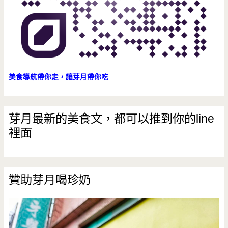
美食導航帶你走，讓芽月帶你吃
芽月最新的美食文，都可以推到你的line
裡面
贊助芽月喝珍奶