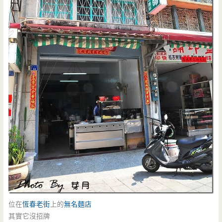
位在
恆春
老街
上的
無名麵店
其實它沒招牌