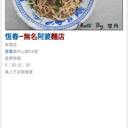
恆春
–無名
阿婆
麵店
無電話
恆春
鎮中山路54號
營業時間
11：30~13：30
晚上不定時營業