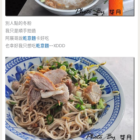
別人點的冬粉
我只是順手拍過
阿展哥說
乾意麵
卡好吃
也幸好我只想吃
乾意麵
~~XDDD