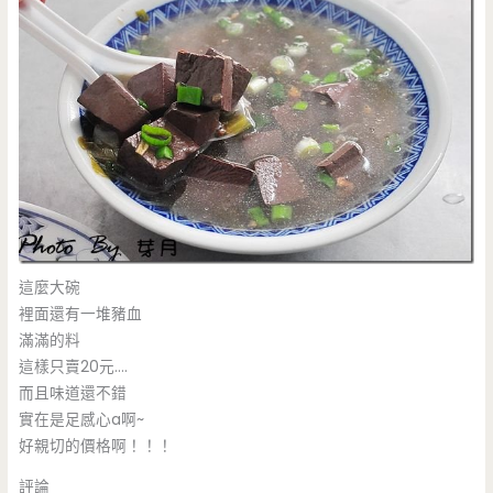
這麼大碗
裡面還有一堆豬血
滿滿的料
這樣只賣20元….
而且味道還不錯
實在是足感心a啊~
好親切的價格啊！！！
評論