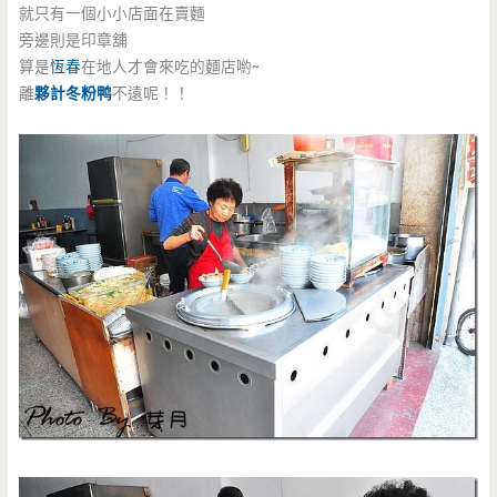
就只有一個小小店面在賣麵
旁邊則是印章舖
算是
恆春
在地人才會來吃的麵店喲~
離
夥計冬粉鸭
不遠呢！！