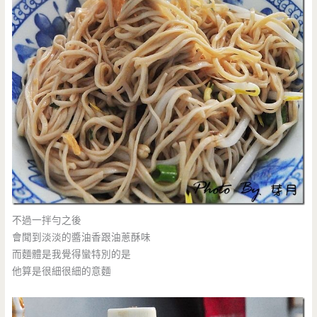
不過一拌勻之後
會聞到淡淡的醬油香跟油蔥酥味
而麵體是我覺得蠻特別的是
他算是很細很細的意麵