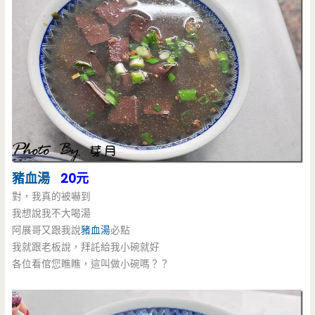
豬血湯
20元
對，我真的被嚇到
我想說我不大喝湯
阿展哥又跟我說
豬血湯
必點
我就跟老板說，拜託給我小碗就好
各位看倌您瞧瞧，這叫做小碗嗎？？