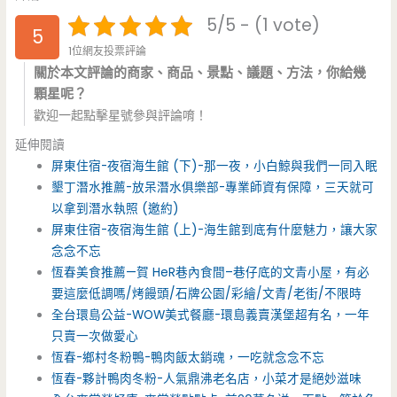
5/5 - (1 vote)
5
1位網友投票評論
關於本文評論的商家、商品、景點、議題、方法，你給幾
顆星呢？
歡迎一起點擊星號參與評論唷！
延伸閱讀
屏東住宿-夜宿海生館 (下)-那一夜，小白鯨與我們一同入眠
墾丁潛水推薦-放呆潛水俱樂部-專業師資有保障，三天就可
以拿到潛水執照 (邀約)
屏東住宿-夜宿海生館 (上)-海生館到底有什麼魅力，讓大家
念念不忘
恆春美食推薦—賀 HeR巷內食間–巷仔底的文青小屋，有必
要這麼低調嗎/烤饅頭/石牌公園/彩繪/文青/老街/不限時
全台環島公益-WOW美式餐廳-環島義賣漢堡超有名，一年
只賣一次做愛心
恆春-鄉村冬粉鴨-鴨肉飯太銷魂，一吃就念念不忘
恆春-夥計鴨肉冬粉-人氣鼎沸老名店，小菜才是絕妙滋味