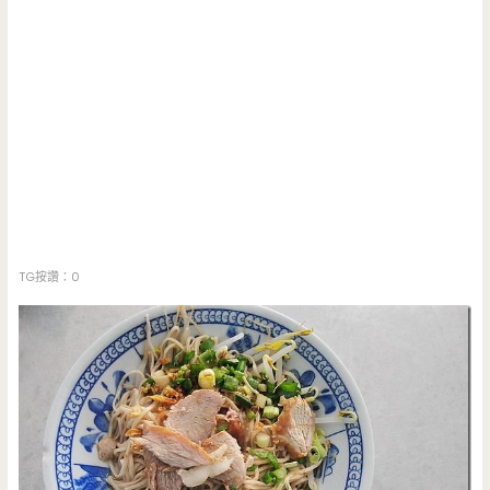
TG按讚：0