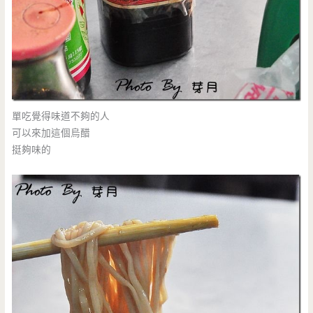
單吃覺得味道不夠的人
可以來加這個烏醋
挺夠味的