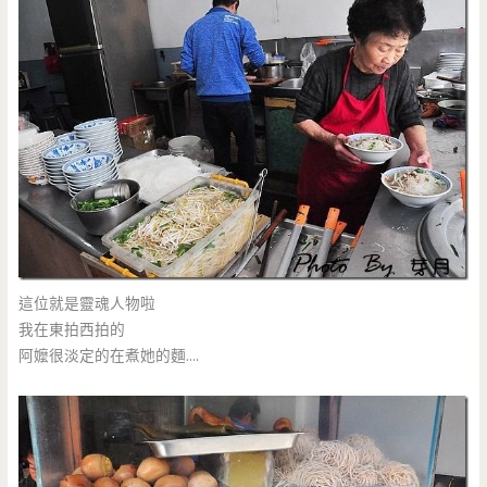
這位就是靈魂人物啦
我在東拍西拍的
阿嬤很淡定的在煮她的麵….