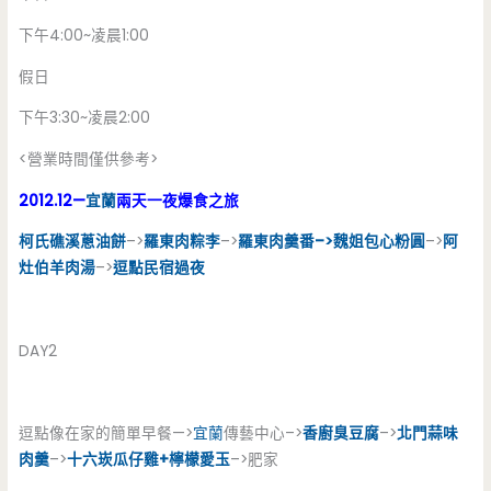
下午4:00~凌晨1:00
假日
下午3:30~凌晨2:00
<營業時間僅供參考>
2012.12—
宜蘭
兩天一夜爆食之旅
柯氏礁溪蔥油餅
–>
羅東肉粽李
–>
羅東肉羹番–>魏姐包心粉圓
–>
阿
灶伯羊肉湯
–>
逗點民宿過夜
DAY2
逗點像在家的簡單早餐—>
宜蘭
傳藝中心–>
香廚臭豆腐
–>
北門蒜味
肉羹
–>
十六崁瓜仔雞+檸檬愛玉
–>肥家