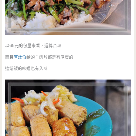
以65元的份量來看，還算合理
而且
阿灶伯
給的羊肉片都是有厚度的
這燴飯的味道也有入味