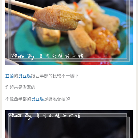
宜蘭
的
臭豆腐
跟西半部的比較不一樣耶
炸起來是澎澎的
不像西半部的
臭豆腐
是酥脆偏硬的