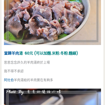
當歸羊肉
湯 60元 (可以加麵.米粉.冬粉.麵線)
思思念念許久的羊肉湯終於上場
我不得不承認
阿灶伯
羊肉湯給的羊肉實在有夠多