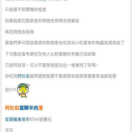
只是還不到驚豔的程度
如果說要花那麼長的時間去排隊坐用餐區
再花時間去排隊
那我們寧可把這寶貴的時間拿去吃其他小吃更來的物盡其用就是了
下次應該會考慮吃在地人比較推薦的羊舖子試試看
只是阿良哥，可以不要再拖我先吃一堆東西了好嗎~
你吃完
阿灶伯
居然還問我要不要順便去排隊買義豐蔥油餅是那
招???
阿灶伯
當歸羊肉
湯
宜蘭
羅東夜市
1094號攤位
平日