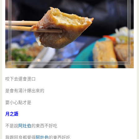
咬下去還會燙口
是會有湯汁爆出來的
要小心點才是
月之語
不是說
阿灶伯
的東西不好吃
我跟阿良都覺得
阿灶伯
的東西好吃