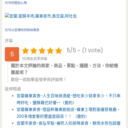
月月的隨拍心情
也可以宣傳你的粉絲專頁
評論
5/5 - (1 vote)
5
1位網友投票評論
關於本文評論的商家、商品、景點、議題、方法，你給幾
顆星呢？
歡迎一起點擊星號參與評論唷！
延伸閱讀
宜蘭羅東美食-人生百味居酒屋-想吃多少就拿多少，不只串
烤好吃，鹽酥雞也好優~~（邀約）
宜蘭羅東美食-憶庭軒羅東創始店-羅東工場對面優質餐廳，
200多塊套餐的豐盛度超高！！ （邀約）
宜蘭市美食-長弘早點-嚇死人的排隊美食，鮮肉水煎包超優