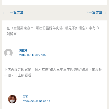
←
上一篇文章
下一篇文章
→
在〈宜蘭羅東夜市-阿灶伯當歸羊肉湯–相見不如懷念〉中有 8
則留言
黃家樺
2014-07-1920:27:35
下次再度光臨宜蘭，個人推薦”鐵人三星蔥牛肉麵店“礁溪、羅東各
一間，可上網看看！
芽月
2014-07-1920:46:39