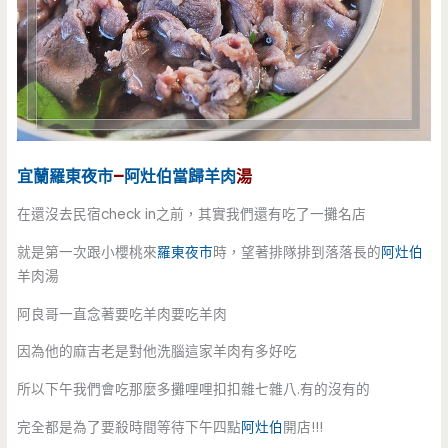
宜蘭
羅東夜市
–
阿灶伯
當歸羊肉
湯
在還沒去民宿check in之前，其實我們還有吃了一攤名店
就是第一次跟小櫻桃來
羅東夜市
時，望著排隊排到落落長的
阿灶伯
羊肉湯
阿良哥一直念著要吃羊肉要吃羊肉
因為他的麻吉老是對他洗腦這家羊肉有多好吃
所以下午我們會吃那麼多攤哩哩扣扣雜七雜八.有的沒有的
完全都是為了要殺時間等待下午四點
阿灶伯
開店!!!