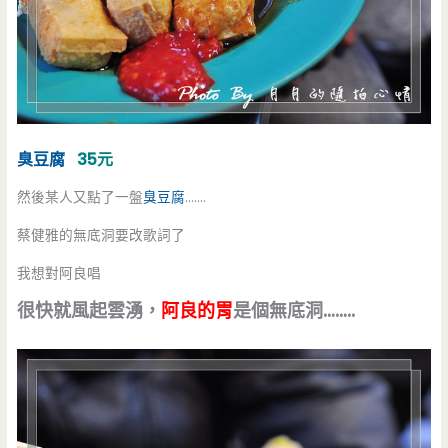
臭豆腐
35元
然後某人又點了一盤
臭豆腐
…….
蔡健雅的無底洞要改歌詞了
我想對阿良唱
很快就風起雲湧，
阿良的胃
是個無底洞……..