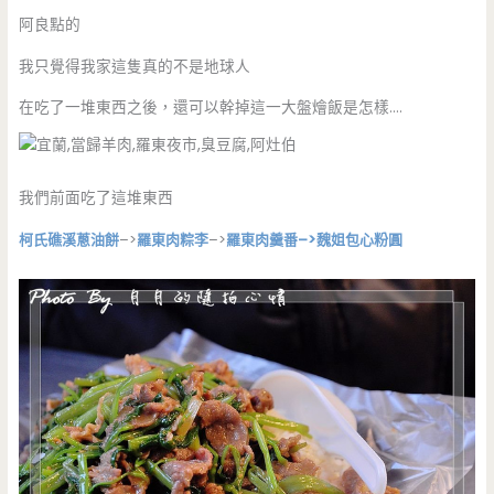
阿良點的
我只覺得我家這隻真的不是地球人
在吃了一堆東西之後，還可以幹掉這一大盤燴飯是怎樣….
我們前面吃了這堆東西
柯氏礁溪蔥油餅
–>
羅東肉粽李
–>
羅東肉羹番–>魏姐包心粉圓