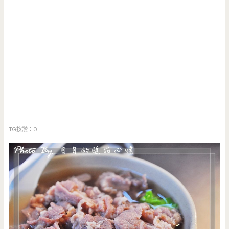
TG按讚：0