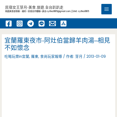
跳
民宿女王芽月-美食.旅遊.全台趴趴走
至
桃園美食部落客，邀約 -民宿合作體驗~ 請洽
cythia0805@gmail.com
//LINE: cythia0805
Main
主
要
Men
內
容
宜蘭羅東夜市-阿灶伯當歸羊肉湯–相見
不如懷念
吃喝玩樂in宜蘭
,
羅東
,
食尚玩家報導
/ 作者:
芽月
/
2013-01-09