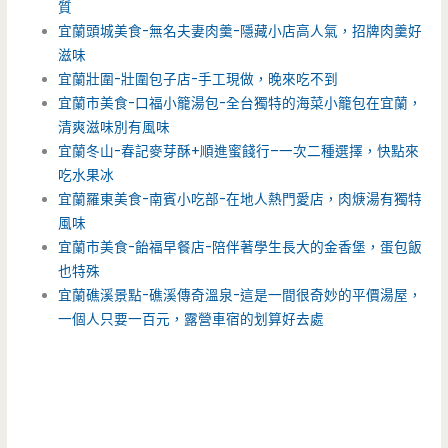
質
宜蘭頭城美食-無名夫妻肉羹-隱藏小店高人氣，招牌肉羹好
滋味
宜蘭壯圍-壯圍包子店-手工現做，晚來吃不到
宜蘭市美食-口福小籠湯包-全台獨特的海菜小籠包在宜蘭，
清爽滋味別有風味
宜蘭冬山-春記麥芽酥+順進蜜餞行–一次二種選擇，快點來
吃水果冰
宜蘭羅東美食-南賓小吃部-在地人熱門愛店，肉焿湯有獨特
風味
宜蘭市美食-飴福早餐店-陪伴著學生長大的金香堡，蛋包飯
也特殊
宜蘭礁溪景點-礁溪傳奇溫泉-這是一間很奇妙的平價湯屋，
一個人只要一百元，露營車宿的划算好去處