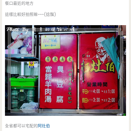
餐口最近的地方
這樣比較好拍照嘛~~~(捻鬚)
全省都可以宅配的
阿灶伯