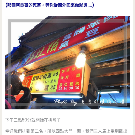
(那個阿良哥的死黨，等你從國外回來你就災…..)
下午三點50分就開始在排隊了
幸好我們排到第二名，所以四點大門一開，我們三人馬上坐到離出