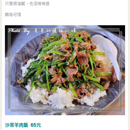
只覺得油膩，也沒啥味道
頗為可惜
沙茶羊肉飯 65元