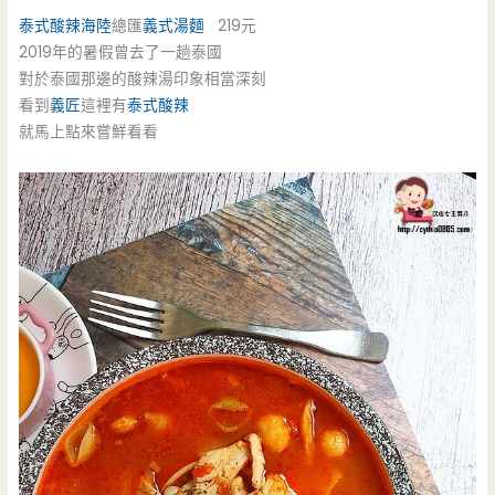
泰式酸辣
海陸
總匯
義式湯麵
219元
2019年的暑假曾去了一趟泰國
對於泰國那邊的酸辣湯印象相當深刻
看到
義匠
這裡有
泰式酸辣
就馬上點來嘗鮮看看