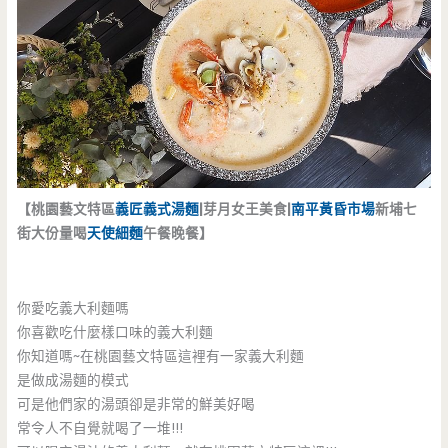
【桃園藝文特區
義匠
義式湯麵
|芽月女王美食|
南平黃昏市場
新埔七
街大份量喝
天使細麵
午餐晚餐】
你愛吃義大利麵嗎
你喜歡吃什麼樣口味的義大利麵
你知道嗎~在桃園藝文特區這裡有一家義大利麵
是做成湯麵的模式
可是他們家的湯頭卻是非常的鮮美好喝
常令人不自覺就喝了一堆!!!