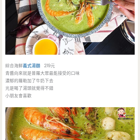
綜合海鮮
義式湯麵
219元
青醬向來就是普羅大眾最能接受的口味
濃郁的羅勒加了牛奶下去
光是喝了湯頭就覺得不錯
小朋友會喜歡