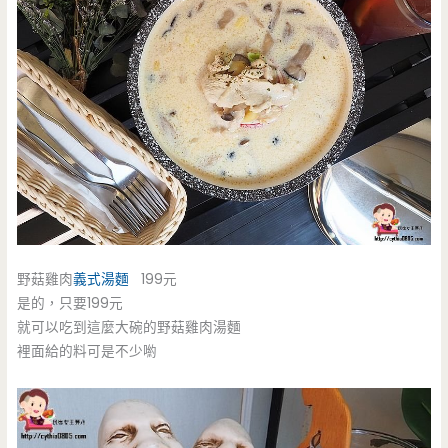
野菇雞肉
義式湯麵
199元
是的，只要199元
就可以吃到這麼大碗的野菇雞肉湯麵
裡面給的料可是不少喲