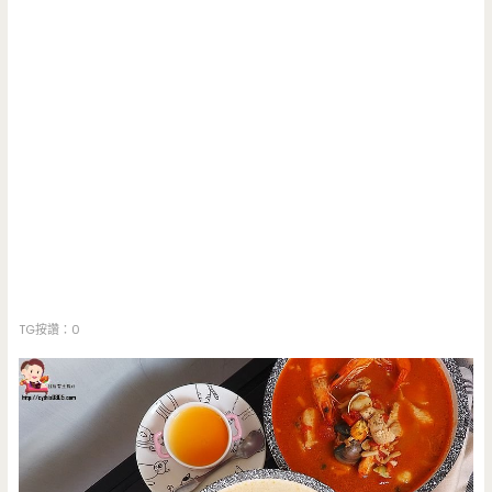
TG按讚：0