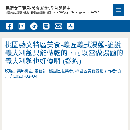
跳
民宿女王芽月-美食.旅遊.全台趴趴走
至
桃園美食部落客，邀約 -民宿合作體驗~ 請洽
cythia0805@gmail.com
//LINE: cythia0805
Main
主
要
Men
內
容
桃園藝文特區美食-義匠義式湯麵-誰說
義大利麵只能做乾的，可以當做湯麵的
義大利麵也好優啊 (邀約)
吃喝玩樂in桃園
,
愛食記
,
桃園區振興券
,
桃園區美食景點
/ 作者:
芽
月
/
2020-02-04