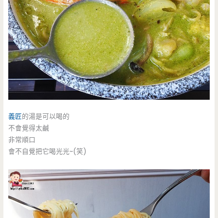
義匠
的湯是可以喝的
不會覺得太鹹
非常順口
會不自覺把它喝光光~(笑)