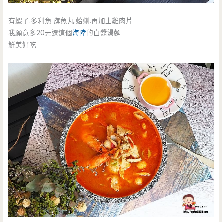
有蝦子.多利魚 旗魚丸.蛤蜊.再加上雞肉片
我願意多20元選這個
海陸
的白醬湯麵
鮮美好吃