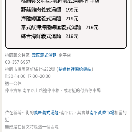
桃園藝文特區-義匠義式湯麵-南平店
野菇雞肉義式湯麵 199元
海陸總匯義式湯麵 219元
泰式酸辣海陸總匯義式湯麵 219元
綜合海鮮義式湯麵 219元
桃園藝文特區-
義匠
義式湯麵
-南平店
03-357 6957
桃園市桃園區新埔七街32號 (
點選這裡開始導航
)
11:30-14:00 17:00~20:30
週一公休
停車資訊:南平路上路邊停車格，或附近的付費停車場
位在新埔七街的
義匠
義式湯麵
-南平店，其實離
南平黃昏市場
相當的
近
雖然是在藝文特區這一個區塊