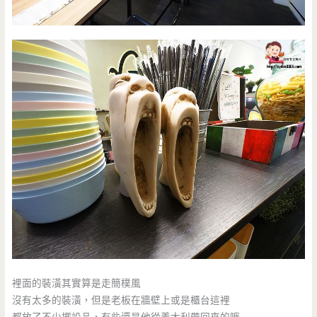
裡面的裝潢其實算是走簡樸風
沒有太多的裝潢，但是老板在牆壁上或是櫃台這裡