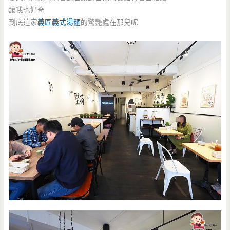
讓我也好奇
到底這家
義匠
義式湯麵
的驚艷處在那兒呢