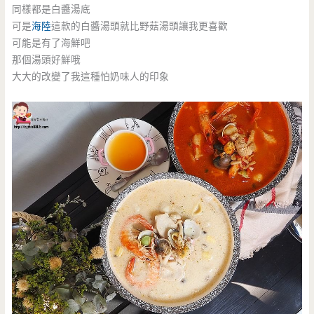
同樣都是白醬湯底
可是
海陸
這款的白醬湯頭就比野菇湯頭讓我更喜歡
可能是有了海鮮吧
那個湯頭好鮮哦
大大的改變了我這種怕奶味人的印象