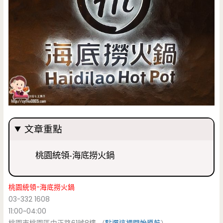
文章重點
桃園統領-海底撈火鍋
桃園統領-海底撈火鍋
03-332 1608
11:00~04:00