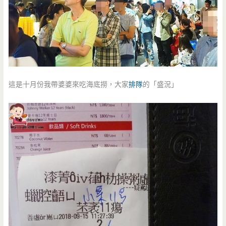
這是十月份我帶婆婆來吃海底撈，大家
排隊
的「盛況」