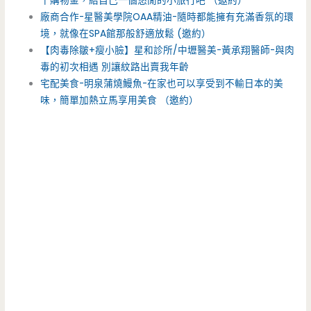
千購物金，給自己一個悠閒的小旅行吧 （邀約）
廠商合作-星醫美學院OAA精油-隨時都能擁有充滿香氛的環
境，就像在SPA館那般舒適放鬆 (邀約）
【肉毒除皺+瘦小臉】星和診所/中壢醫美-黃承翔醫師-與肉
毒的初次相遇 別讓紋路出賣我年齡
宅配美食-明泉蒲燒鰻魚-在家也可以享受到不輸日本的美
味，簡單加熱立馬享用美食 （邀約）