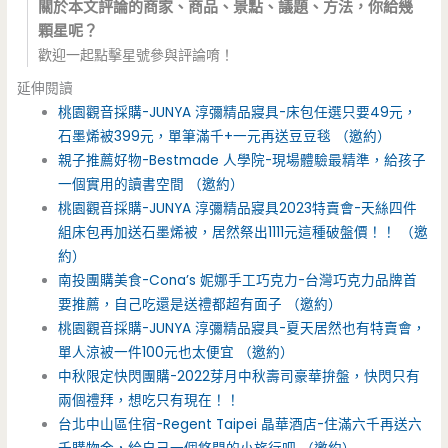
關於本文評論的商家、商品、景點、議題、方法，你給幾
顆星呢？
歡迎一起點擊星號參與評論唷！
延伸閱讀
桃園觀音採購-JUNYA 淳彌精品寢具-床包任選只要49元，
石墨烯被399元，單筆滿千+一元再送豆豆毯 （邀約）
親子推薦好物-Bestmade 人學院-現場體驗最精準，給孩子
一個實用的讀書空間 （邀約）
桃園觀音採購-JUNYA 淳彌精品寢具2023特賣會-天絲四件
組床包再加送石墨烯被，居然祭出1111元這種破盤價！！ （邀
約）
南投團購美食-Cona’s 妮娜手工巧克力-台灣巧克力品牌首
要推薦，自己吃還是送禮都超有面子 （邀約）
桃園觀音採購-JUNYA 淳彌精品寢具-夏天居然也有特賣會，
單人涼被一件100元也太便宜 （邀約）
中秋限定快閃團購-2022芽月中秋壽司豪華拚盤，快閃只有
兩個禮拜，想吃只有現在！！
台北中山區住宿-Regent Taipei 晶華酒店-住滿六千再送六