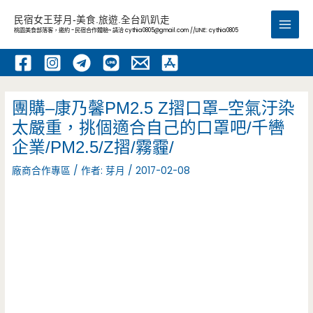
跳
民宿女王芽月-美食.旅遊.全台趴趴走
至
桃園美食部落客，邀約 -民宿合作體驗~ 請洽
cythia0805@gmail.com
//LINE: cythia0805
Main
主
要
Men
內
容
團購–康乃馨PM2.5 Z摺口罩–空氣汙染
太嚴重，挑個適合自己的口罩吧/千轡
企業/PM2.5/Z摺/霧霾/
廠商合作專區
/ 作者:
芽月
/
2017-02-08