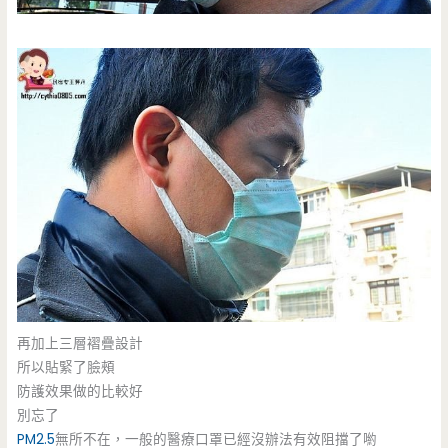
再加上三層褶疊設計
所以貼緊了臉頰
防護效果做的比較好
別忘了
PM2.5
無所不在，一般的醫療口罩已經沒辦法有效阻擋了喲