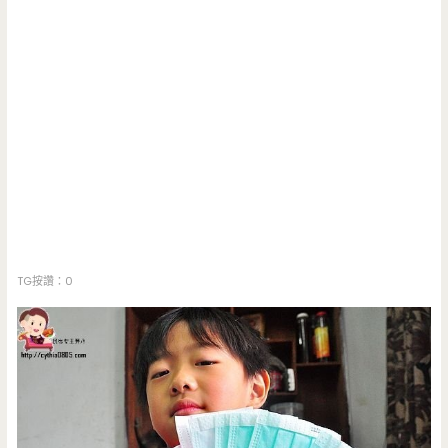
TG按讚：0