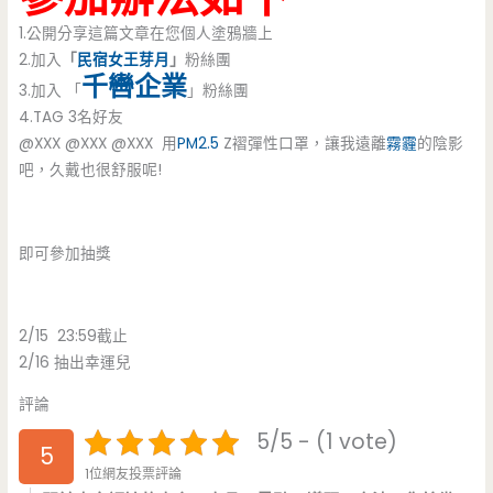
1.公開分享這篇文章在您個人塗鴉牆上
2.加入
「
民宿女王芽月
」
粉絲團
千轡企業
3.加入 「
」粉絲團
4.TAG 3名好友
@XXX @XXX @XXX 用
PM2.5
Z褶彈性口罩，讓我遠離
霧霾
的陰影
吧，久戴也很舒服呢!
即可參加抽獎
2/15 23:59截止
2/16 抽出幸運兒
評論
5/5 - (1 vote)
5
1位網友投票評論