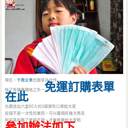
現在，
千轡企業
也跟芽月合作
免運訂購表單
除了有優惠價格之外—
在此
也要送出六盒50入的Z褶彈性口罩給大家
這個不是一次性的東西，可以戴個好幾次再丟
阿月真的戴了覺得不錯，才敢推薦給大家喲
參加辦法如下