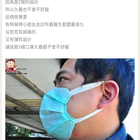
因為是Z褶的設計
所以久戴也不會不舒服
這個很重要
有時候帶小朋友去診所看醫生都要戴很久
勾到耳背超痛的
又有彈性設計
讓這款Z褶口罩久戴都不會不舒服