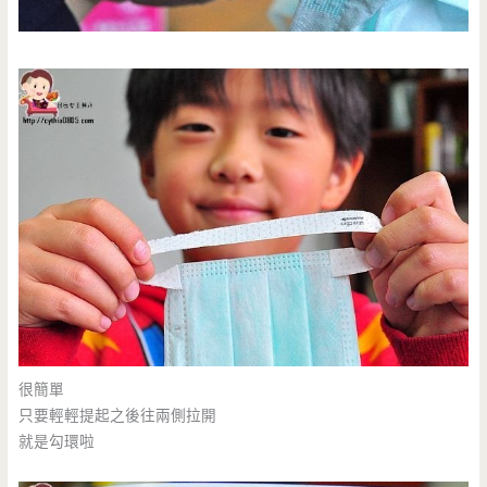
很簡單
只要輕輕提起之後往兩側拉開
就是勾環啦