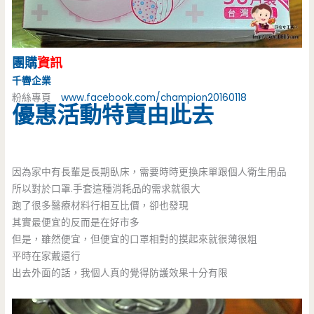
團購
資訊
千轡企業
粉絲專頁
www.facebook.com/champion20160118
優惠活動特賣由此去
因為家中有長輩是長期臥床，需要時時更換床單跟個人衛生用品
所以對於口罩.手套這種消耗品的需求就很大
跑了很多醫療材料行相互比價，卻也發現
其實最便宜的反而是在好市多
但是，雖然便宜，但便宜的口罩相對的摸起來就很薄很粗
平時在家戴還行
出去外面的話，我個人真的覺得防護效果十分有限