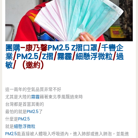
團購
–康乃馨
PM2.5
Z摺口罩
/
千轡企
業
/
PM2.5
/
Z摺
/
霧霾
/
細懸浮微粒
/
過
敏
/ (邀約)
這一兩年的空氣品質非常不好
尤其是大陸的
霧霾
藉著東北季風飄過來時
台灣都是首當其衝的
最怕的就是
PM2.5
了
什麼是
PM2.5
就是
細懸浮微粒
PM2.5
能直接被人體吸入呼吸道內，進入肺部或進入肺泡，並能進