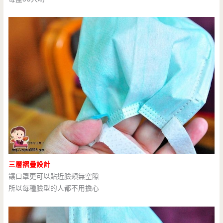
三層褶疊設計
讓口罩更可以貼近臉頰無空隙
所以每種臉型的人都不用擔心