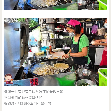
這邊一共有只有三個阿姨在忙著做早餐
不過他們的動作還蠻快的
很熟練~所以翻桌率倒也蠻快的