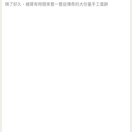
隔了好久，總算有時間來嘗一嘗這傳奇的大份量手工蛋餅