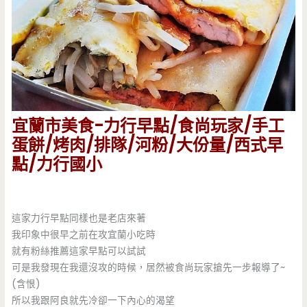
宜蘭市美食-力行早點/食尚玩家/手工
蛋餅/烤肉/排隊/河粉/大份量/西式早
點/力行國小
這家力行早點同樣也是老店來著
我印象中很早之前在攻宜蘭小吃時
就有粉絲推薦這家早點可以試試
可是我發現在我還沒攻的時候，居然被食尚玩家搶先一步報導了~
(含恨)
所以我跟阿良就先冷卻一下內心的渴望