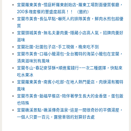
宜蘭羅東美食-憶庭軒羅東創始店-羅東工場對面優質餐廳，
200多塊套餐的豐盛度超高！！ （邀約）
宜蘭市美食-長弘早點-嚇死人的排隊美食，鮮肉水煎包超優
質
宜蘭頭城美食-無名夫妻肉羹-隱藏小店高人氣，招牌肉羹好
滋味
宜蘭壯圍-壯圍包子店-手工現做，晚來吃不到
宜蘭市美食-口福小籠湯包-全台獨特的海菜小籠包在宜蘭，
清爽滋味別有風味
宜蘭冬山-春記麥芽酥+順進蜜餞行–一次二種選擇，快點來
吃水果冰
宜蘭羅東美食-南賓小吃部-在地人熱門愛店，肉焿湯有獨特
風味
宜蘭市美食-飴福早餐店-陪伴著學生長大的金香堡，蛋包飯
也特殊
宜蘭礁溪景點-礁溪傳奇溫泉-這是一間很奇妙的平價湯屋，
一個人只要一百元，露營車宿的划算好去處