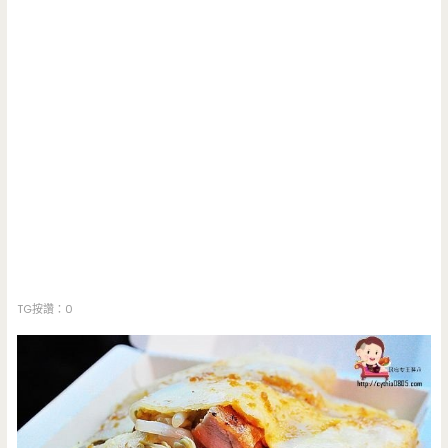
TG按讚：0