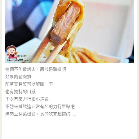
這個不叫做烤肉，應該是豬排吧
好厚的豬肉排
配著豆芽菜可以解膩一下
也有獨特的口感
下次有來力行國小這邊
不妨來試試這非常有名的力行早點吧
烤肉豆芽菜蛋餅，真的吃完超撐的……