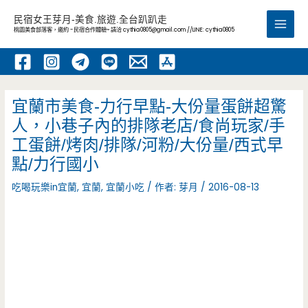
跳
民宿女王芽月-美食.旅遊.全台趴趴走
至
桃園美食部落客，邀約 -民宿合作體驗~ 請洽
cythia0805@gmail.com
//LINE: cythia0805
Main
主
要
Men
內
容
宜蘭市美食-力行早點-大份量蛋餅超驚
人，小巷子內的排隊老店/食尚玩家/手
工蛋餅/烤肉/排隊/河粉/大份量/西式早
點/力行國小
吃喝玩樂in宜蘭
,
宜蘭
,
宜蘭小吃
/ 作者:
芽月
/
2016-08-13