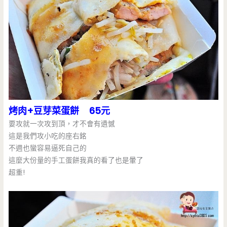
烤肉+豆芽菜蛋餅 65元
要攻就一次攻到頂，才不會有遺憾
這是我們攻小吃的座右銘
不週也蠻容易逼死自己的
這麼大份量的手工蛋餅我真的看了也是暈了
超重!