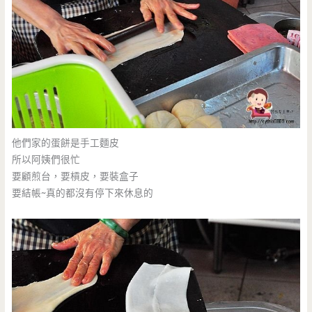
他們家的蛋餅是手工麵皮
所以阿姨們很忙
要顧煎台，要槓皮，要裝盒子
要結帳~真的都沒有停下來休息的