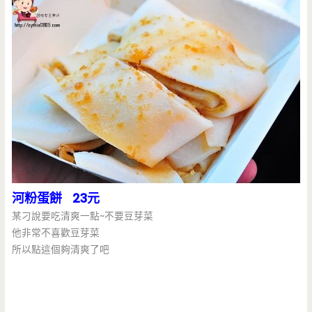
河粉蛋餅 23元
某刁說要吃清爽一點~不要豆芽菜
他非常不喜歡豆芽菜
所以點這個夠清爽了吧