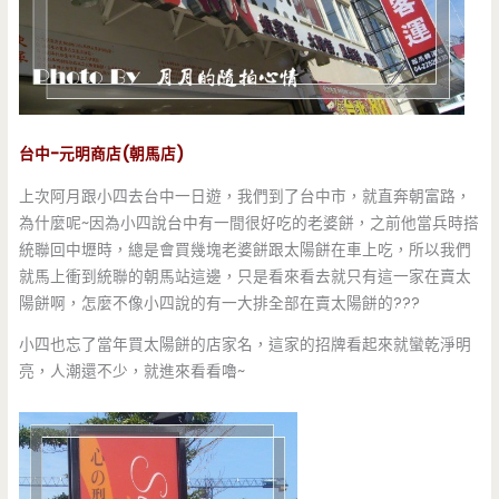
台中-元明商店(朝馬店)
上次阿月跟小四去台中一日遊，我們到了台中市，就直奔朝富路，
為什麼呢~因為小四說台中有一間很好吃的老婆餅，之前他當兵時搭
統聯回中壢時，總是會買幾塊老婆餅跟太陽餅在車上吃，所以我們
就馬上衝到統聯的朝馬站這邊，只是看來看去就只有這一家在賣太
陽餅啊，怎麼不像小四說的有一大排全部在賣太陽餅的???
小四也忘了當年買太陽餅的店家名，這家的招牌看起來就蠻乾淨明
亮，人潮還不少，就進來看看嚕~