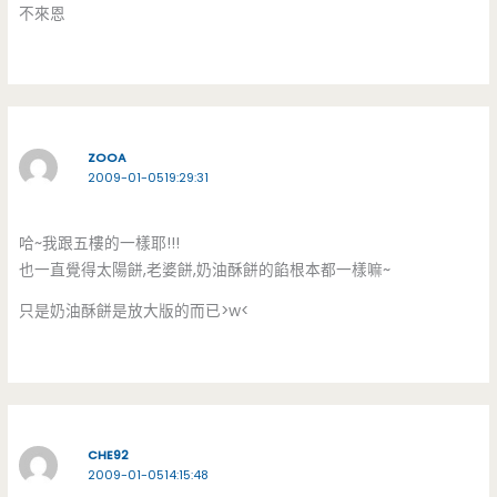
不來恩
ZOOA
2009-01-0519:29:31
哈~我跟五樓的一樣耶!!!
也一直覺得太陽餅,老婆餅,奶油酥餅的餡根本都一樣嘛~
只是奶油酥餅是放大版的而已>w<
CHE92
2009-01-0514:15:48