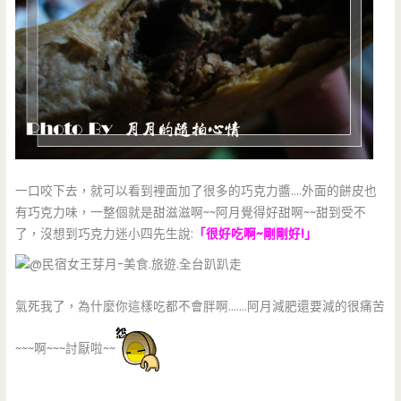
一口咬下去，就可以看到裡面加了很多的巧克力醬….外面的餅皮也
有巧克力味，一整個就是甜滋滋啊~~阿月覺得好甜啊~~甜到受不
了，沒想到巧克力迷小四先生說:
「很好吃啊~剛剛好!」
氣死我了，為什麼你這樣吃都不會胖啊…….阿月減肥還要減的很痛苦
~~~啊~~~討厭啦~~