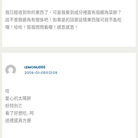
我已經收到你的東西了，可是我看到成分裡面有個鹿角菜膠？
該不會跟鹿角有關係吧！如果是的話那這樣東西我可就不能吃
囉！哈哈！幫我問問看囉！感恩感恩！
LEMONLI000
2009-01-0511:12:09
哇
愛心的太陽餅
好特別ㄛ
看了好想吃…呵
送禮還真方便