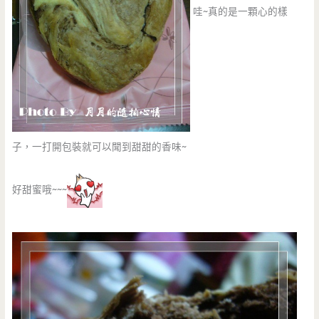
哇~真的是一顆心的樣
子，一打開包裝就可以聞到甜甜的香味~
好甜蜜哦~~~