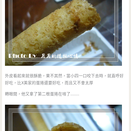
外皮看起來就很酥脆，果不其然，當小四一口咬下去時，就直呼好
好吃，比X美家的蛋捲還要好吃，而且又不會太厚
轉眼間，他又拿了第二根蛋捲在啃了……….