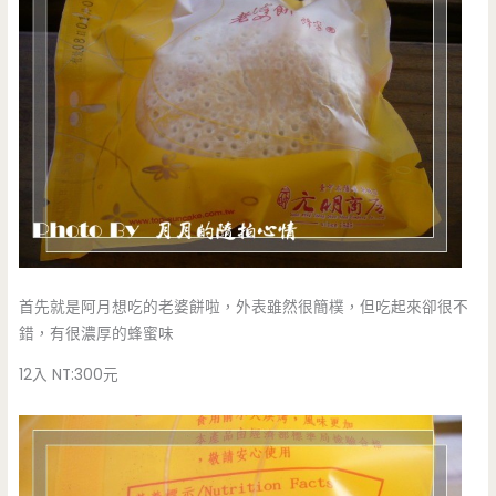
首先就是阿月想吃的老婆餅啦，外表雖然很簡樸，但吃起來卻很不
錯，有很濃厚的蜂蜜味
12入 NT:300元