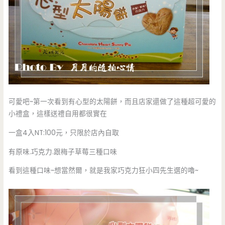
可愛吧~第一次看到有心型的太陽餅，而且店家還做了這種超可愛的
小禮盒，這樣送禮自用都很實在
一盒4入NT:100元，只限於店內自取
有原味.巧克力.跟梅子草莓三種口味
看到這種口味~想當然爾，就是我家巧克力狂小四先生選的嚕~