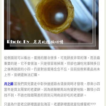
從側面就可以看出，蛋捲的層次很多，可見餅皮非常的薄，而且最
重要的是，它不會很油，只是很容易掉屑，但卻也讓吃完事隔多日
之後再提起的小四，仍是對這蛋捲念念不忘，目前這款新產品尚未
上市，官網還無法訂購。
月之語
:當我們買完要走中彰快速道路去清泉崗時才發現，原來小四
當年是買太陽堂的老婆餅，因為統聯朝馬站有變更地點，難怪小四
找不到，不過也陰錯陽差的買到元明商店好吃的老婆餅。
只是為什麼老公餅裡面是包海苔，老婆餅裡面就是包蜂蜜呢???