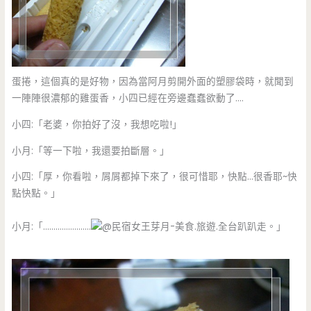
蛋捲，這個真的是好物，因為當阿月剪開外面的塑膠袋時，就聞到
一陣陣很濃郁的雞蛋香，小四已經在旁邊蠢蠢欲動了….
小四:「老婆，你拍好了沒，我想吃啦!」
小月:「等一下啦，我還要拍斷層。」
小四:「厚，你看啦，屑屑都掉下來了，很可惜耶，快點…很香耶~快
點快點。」
小月:「…………………..
。」