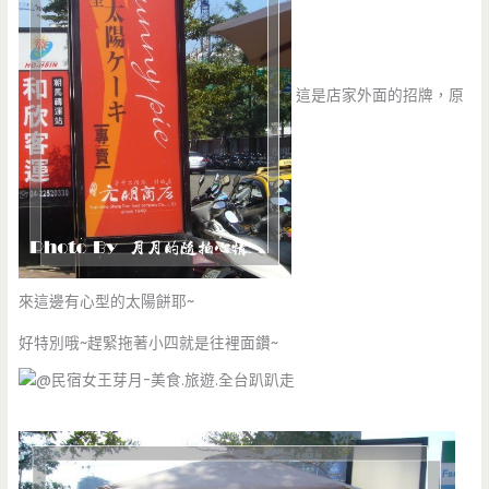
這是店家外面的招牌，原
來這邊有心型的太陽餅耶~
好特別哦~趕緊拖著小四就是往裡面鑽~