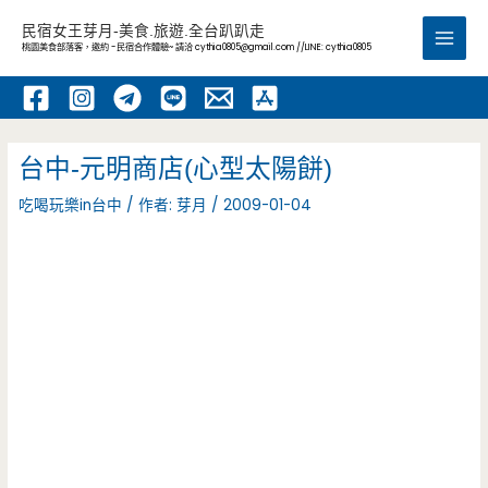
跳
民宿女王芽月-美食.旅遊.全台趴趴走
至
桃園美食部落客，邀約 -民宿合作體驗~ 請洽
cythia0805@gmail.com
//LINE: cythia0805
Main
主
要
Men
內
容
台中-元明商店(心型太陽餅)
吃喝玩樂in台中
/ 作者:
芽月
/
2009-01-04