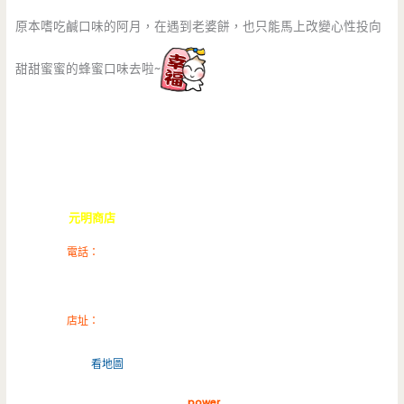
原本嗜吃鹹口味的阿月，在遇到老婆餅，也只能馬上改變心性投向
甜甜蜜蜜的蜂蜜口味去啦~
元明商店
電話：
04-2259-8000
店址：
台中市西屯區朝富路18-
2號 (
看地圖
)
power