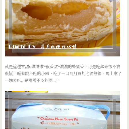
就是這種甘甜a滋味啦~很香甜~濃濃的蜂蜜香，可是吃起來卻不會
很膩，喊著說不吃的小四，吃了一口阿月買的老婆餅後，馬上拿了
一塊去吃….是誰說不吃的啊….ˋˊ