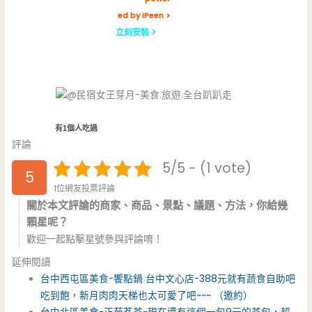
ed by iPeen >
立刻安裝 >
有
1
個人吃過
評論
5/5 - (1 vote)
5
1位網友投票評論
關於本文評論的商家、商品、景點、議題、方法，你給幾
顆星呢？
歡迎一起點擊星號參與評論唷！
延伸閱讀
台中西屯區美食-饗點鍋 台中文心店-388元就有蔬食自助吧
吃到飽，新月肉肉天梯也太可愛了吧~~~ （邀約）