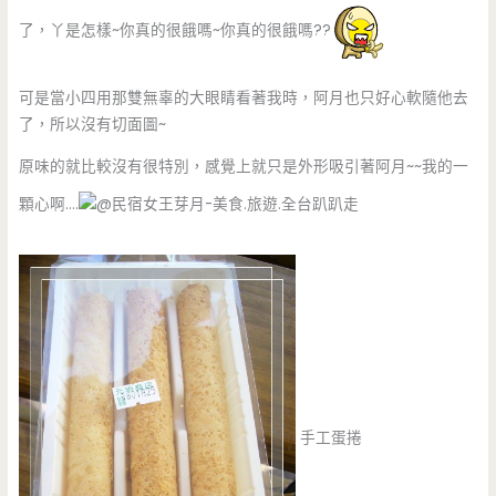
了，丫是怎樣~你真的很餓嗎~你真的很餓嗎??
可是當小四用那雙無辜的大眼睛看著我時，阿月也只好心軟隨他去
了，所以沒有切面圖~
原味的就比較沒有很特別，感覺上就只是外形吸引著阿月~~我的一
顆心啊….
手工蛋捲