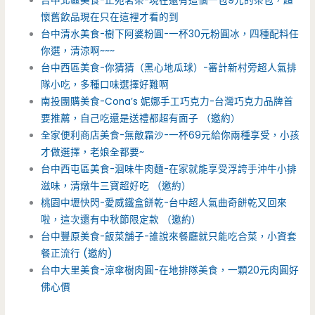
台中北區美食-正苑茗茶-現在還有這個一包9元的茶包，超
懷舊飲品現在只在這裡才看的到
台中清水美食-樹下阿婆粉圓-一杯30元粉圓冰，四種配料任
你選，清涼啊~~~
台中西區美食-你猜猜（黑心地瓜球）-審計新村旁超人氣排
隊小吃，多種口味選擇好難啊
南投團購美食-Cona’s 妮娜手工巧克力-台灣巧克力品牌首
要推薦，自己吃還是送禮都超有面子 （邀約）
全家便利商店美食-無敵霜沙-一杯69元給你兩種享受，小孩
才做選擇，老娘全都要~
台中西屯區美食-洄味牛肉麵-在家就能享受浮誇手沖牛小排
滋味，清燉牛三寶超好吃 （邀約）
桃園中壢快閃-愛威鐵盒餅乾-台中超人氣曲奇餅乾又回來
啦，這次還有中秋節限定款 （邀約）
台中豐原美食-飯菜舖子-誰說來餐廳就只能吃合菜，小資套
餐正流行 (邀約)
台中大里美食-涼傘樹肉圓-在地排隊美食，一顆20元肉圓好
佛心價