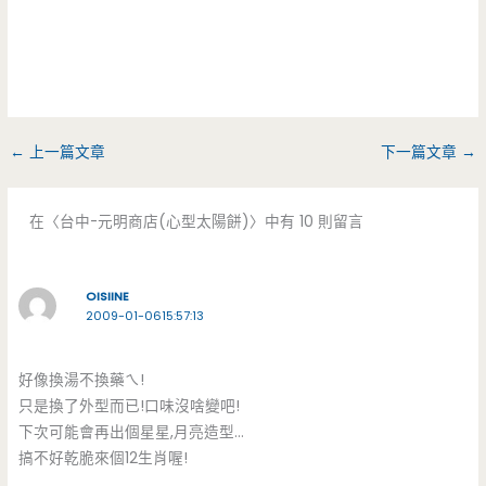
←
上一篇文章
下一篇文章
→
在〈台中-元明商店(心型太陽餅)〉中有 10 則留言
OISIINE
2009-01-0615:57:13
好像換湯不換藥ㄟ!
只是換了外型而已!口味沒啥變吧!
下次可能會再出個星星,月亮造型…
搞不好乾脆來個12生肖喔!