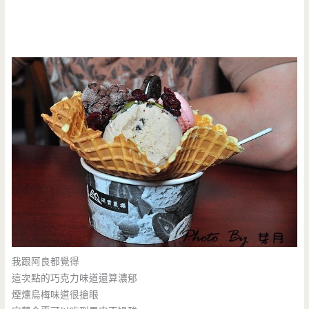
我跟阿良都覺得
這次點的巧克力味道還算濃郁
煙燻烏梅味道很搶眼