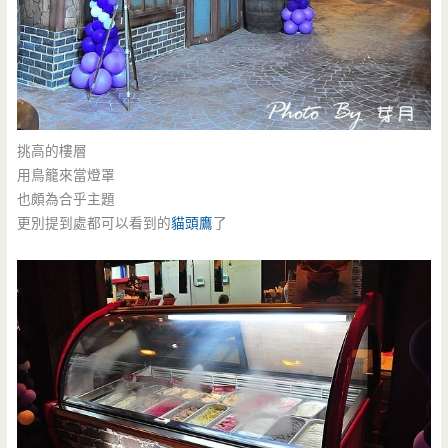
挑高的樓層
用鳥籠來當燈罩
也頗為合乎主題
更別提到處都可以看到的
貓頭鷹
了