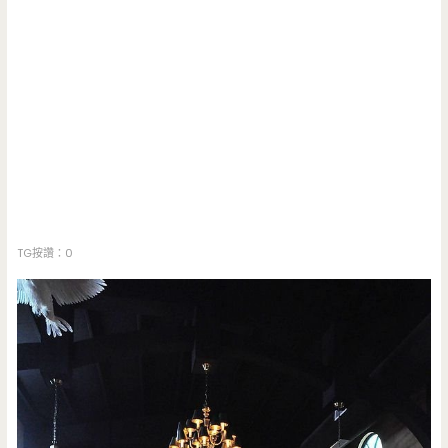
TG按讚：0