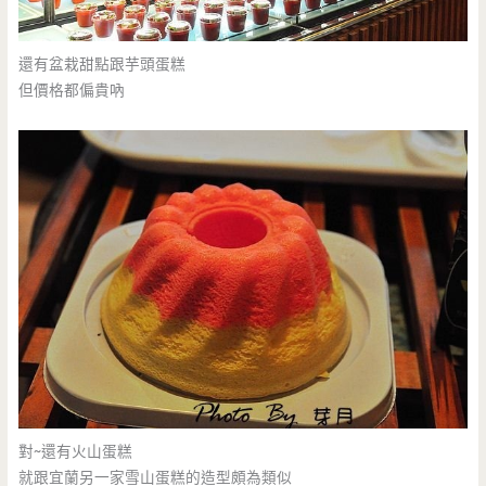
還有盆栽甜點跟芋頭蛋糕
但價格都偏貴吶
對~還有火山蛋糕
就跟宜蘭另一家雪山蛋糕的造型頗為類似