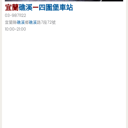
宜蘭
礁溪
—
四圍堡車站
03-9871122
宜蘭縣
礁溪
鄉
礁溪
路7段72號
10:00~21:00