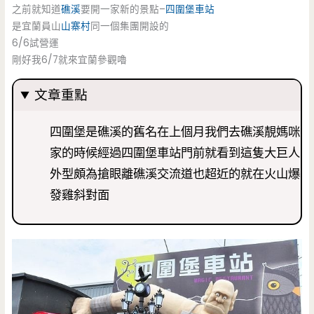
之前就知道
礁溪
要開一家新的景點–
四圍堡車站
是宜蘭員山
山寨村
同一個集團開設的
6/6試營運
剛好我6/7就來宜蘭參觀嚕
文章重點
四圍堡是礁溪的舊名在上個月我們去礁溪靚媽咪
家的時候經過四圍堡車站門前就看到這隻大巨人
外型頗為搶眼離礁溪交流道也超近的就在火山爆
發雞斜對面