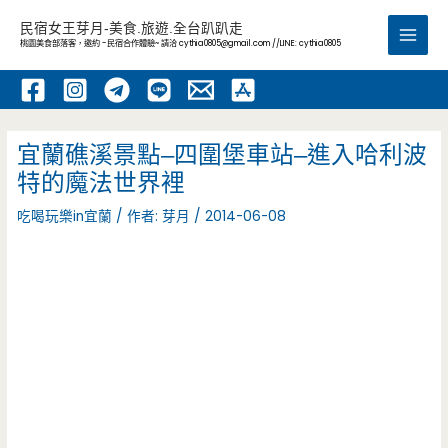
跳
民宿女王芽月-美食.旅遊.全台趴趴走
至
桃園美食部落客，邀約 -民宿合作體驗~ 請洽
cythia0805@gmail.com
//LINE: cythia0805
Main
主
要
Men
內
容
宜蘭礁溪景點–四圍堡車站–進入哈利波
特的魔法世界裡
吃喝玩樂in宜蘭
/ 作者:
芽月
/
2014-06-08