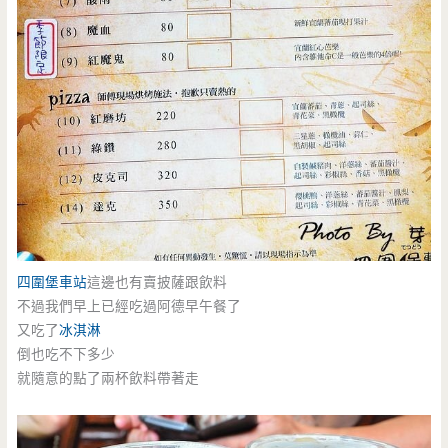
四圍堡車站
這邊也有賣披薩跟飲料
不過我們早上已經吃過阿德早午餐了
又吃了
冰淇淋
倒也吃不下多少
就隨意的點了兩杯飲料帶著走