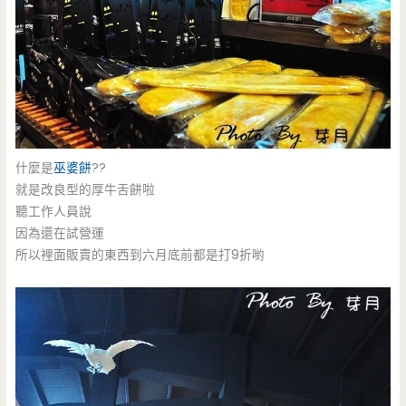
什麼是
巫婆餅
??
就是改良型的厚牛舌餅啦
聽工作人員說
因為還在試營運
所以裡面販賣的東西到六月底前都是打9折喲