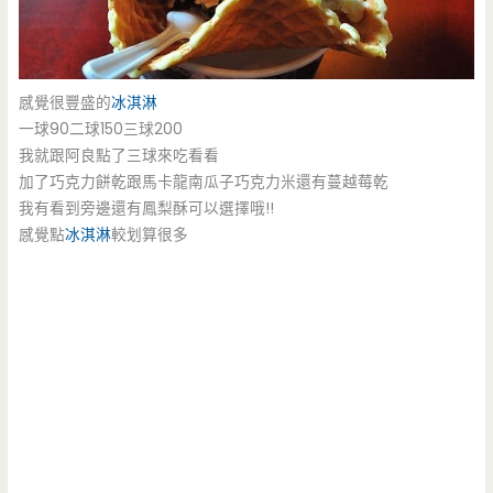
感覺很豐盛的
冰淇淋
一球90二球150三球200
我就跟阿良點了三球來吃看看
加了巧克力餅乾跟馬卡龍南瓜子巧克力米還有蔓越莓乾
我有看到旁邊還有鳳梨酥可以選擇哦!!
感覺點
冰淇淋
較划算很多