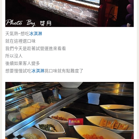
天氣熱~想吃
冰淇淋
就在這裡選口味
我們今天是趁著試營運進來看看
所以沒人
後續如果客人變多
想要慢慢試吃
冰淇淋
挑口味就有點難度了