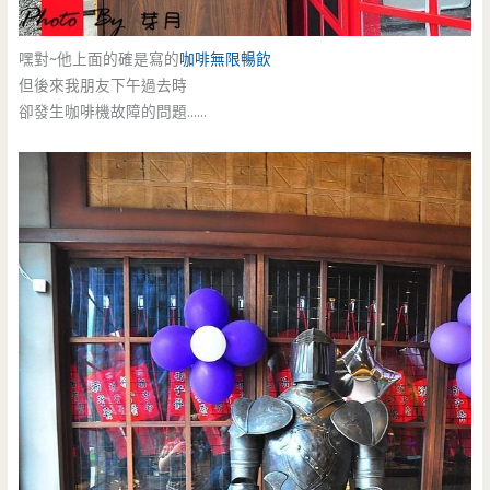
嘿對~他上面的確是寫的
咖啡無限暢飲
但後來我朋友下午過去時
卻發生咖啡機故障的問題……