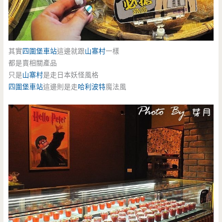
其實
四圍堡車站
這邊就跟
山寨村
一樣
都是賣相關產品
只是
山寨村
是走日本妖怪風格
四圍堡車站
這邊則是走
哈利波特
魔法風