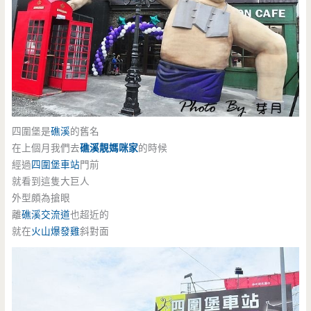
四圍堡是
礁溪
的舊名
在上個月我們去
礁溪靚媽咪家
的時候
經過
四圍堡車站
門前
就看到這隻大巨人
外型頗為搶眼
離
礁溪交流道
也超近的
就在
火山爆發雞
斜對面