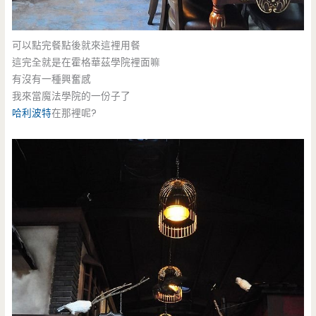
可以點完餐點後就來這裡用餐
這完全就是在霍格華茲學院裡面嘛
有沒有一種興奮感
我來當魔法學院的一份子了
哈利波特
在那裡呢?