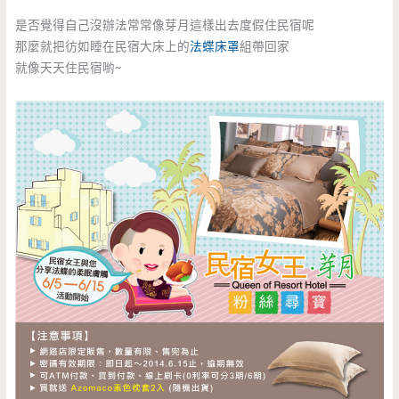
是否覺得自己沒辦法常常像芽月這樣出去度假住民宿呢
那麼就把彷如睡在民宿大床上的
法蝶
床罩
組帶回家
就像天天住民宿喲~