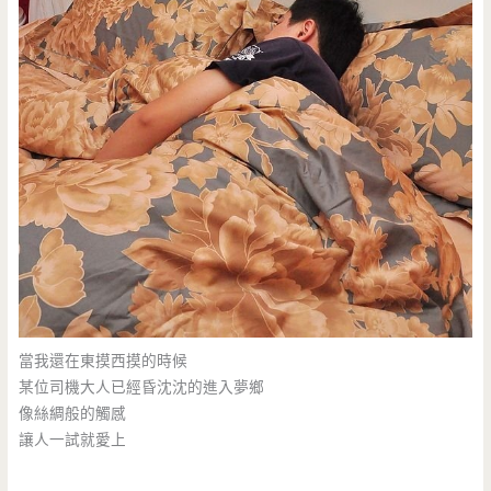
當我還在東摸西摸的時候
某位司機大人已經昏沈沈的進入夢鄉
像絲綢般的觸感
讓人一試就愛上