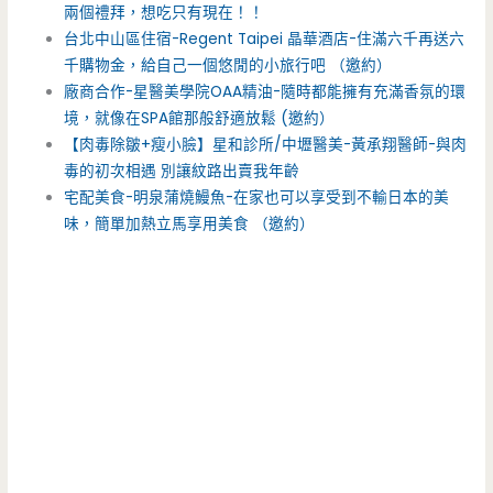
兩個禮拜，想吃只有現在！！
台北中山區住宿-Regent Taipei 晶華酒店-住滿六千再送六
千購物金，給自己一個悠閒的小旅行吧 （邀約）
廠商合作-星醫美學院OAA精油-隨時都能擁有充滿香氛的環
境，就像在SPA館那般舒適放鬆 (邀約）
【肉毒除皺+瘦小臉】星和診所/中壢醫美-黃承翔醫師-與肉
毒的初次相遇 別讓紋路出賣我年齡
宅配美食-明泉蒲燒鰻魚-在家也可以享受到不輸日本的美
味，簡單加熱立馬享用美食 （邀約）