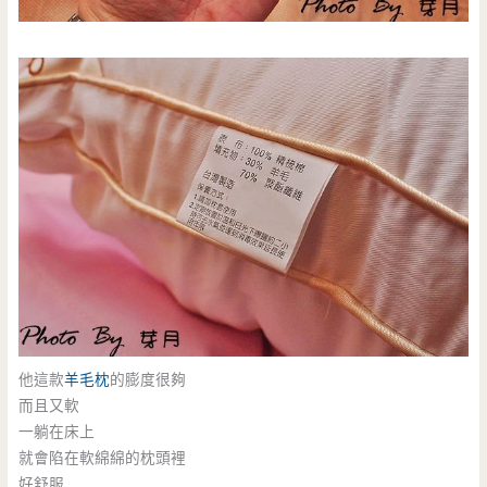
他這款
羊毛枕
的膨度很夠
而且又軟
一躺在床上
就會陷在軟綿綿的枕頭裡
好舒服