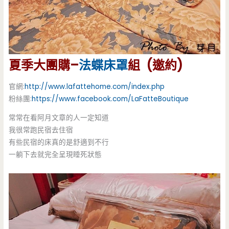
夏季大團購–
法蝶
床罩
組 (邀約)
官網:
http://www.
lafattehome.com/index.php
粉絲團:
https://www.facebook.
com/LaFatteBoutique
常常在看阿月文章的人一定知道
我很常跑民宿去住宿
有些民宿的床真的是舒適到不行
一躺下去就完全呈現睡死狀態