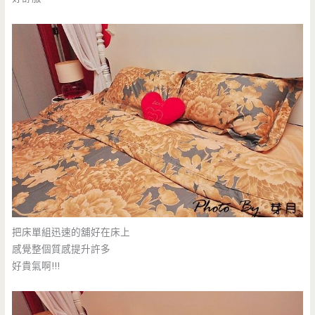
把床單組迅速的舖好在床上
感覺整個質感提升許多
好貴氣啊!!!