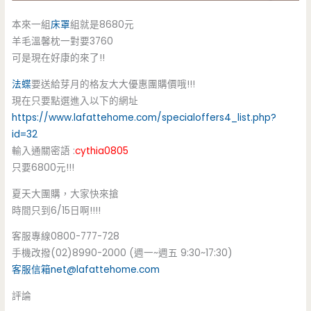
本來一組
床罩
組就是8680元
羊毛溫馨枕一對要3760
可是現在好康的來了!!
法蝶
要送給芽月的格友大大優惠團購價哦!!!
現在只要點選進入以下的網址
https://www.lafattehome.com/specialoffers4_list.php?
id=32
輸入通關密語 :
cythia0805
只要6800元!!!
夏天大團購，大家快來搶
時間只到6/15日啊!!!!
客服專線0800-777-728
手機改撥(02)8990-2000 (週一~週五 9:30~17:30)
客服信箱
net@lafattehome.com
評論