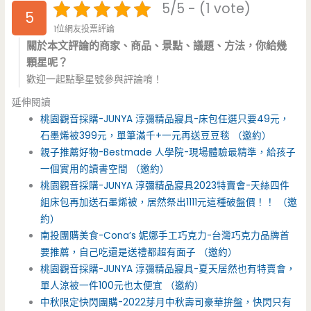
5/5 - (1 vote)
5
1位網友投票評論
關於本文評論的商家、商品、景點、議題、方法，你給幾
顆星呢？
歡迎一起點擊星號參與評論唷！
延伸閱讀
桃園觀音採購-JUNYA 淳彌精品寢具-床包任選只要49元，
石墨烯被399元，單筆滿千+一元再送豆豆毯 （邀約）
親子推薦好物-Bestmade 人學院-現場體驗最精準，給孩子
一個實用的讀書空間 （邀約）
桃園觀音採購-JUNYA 淳彌精品寢具2023特賣會-天絲四件
組床包再加送石墨烯被，居然祭出1111元這種破盤價！！ （邀
約）
南投團購美食-Cona’s 妮娜手工巧克力-台灣巧克力品牌首
要推薦，自己吃還是送禮都超有面子 （邀約）
桃園觀音採購-JUNYA 淳彌精品寢具-夏天居然也有特賣會，
單人涼被一件100元也太便宜 （邀約）
中秋限定快閃團購-2022芽月中秋壽司豪華拚盤，快閃只有