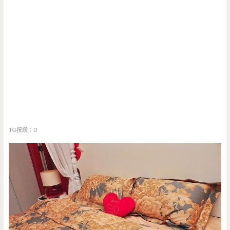
TG按讚：0