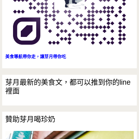
美食導航帶你走，讓芽月帶你吃
芽月最新的美食文，都可以推到你的line
裡面
贊助芽月喝珍奶