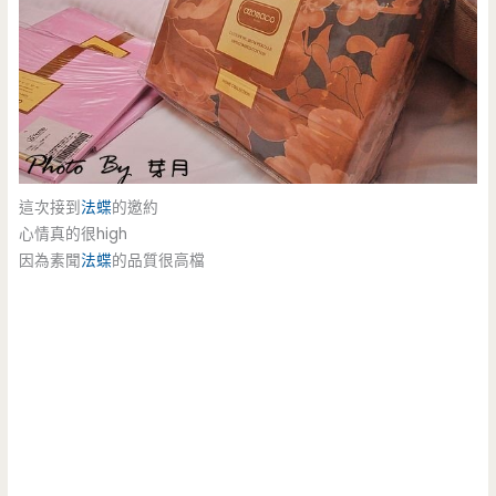
這次接到
法蝶
的邀約
心情真的很high
因為素聞
法蝶
的品質很高檔