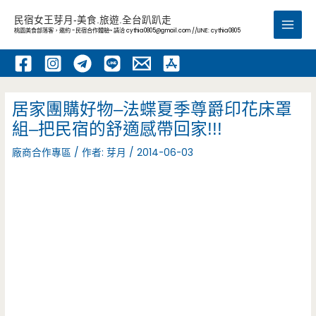
跳
民宿女王芽月-美食.旅遊.全台趴趴走
至
桃園美食部落客，邀約 -民宿合作體驗~ 請洽
cythia0805@gmail.com
//LINE: cythia0805
Main
主
要
Men
內
容
居家團購好物–法蝶夏季尊爵印花床罩
組–把民宿的舒適感帶回家!!!
廠商合作專區
/ 作者:
芽月
/
2014-06-03