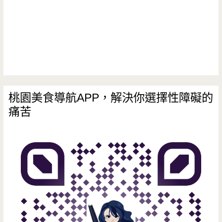
司，
居
然
要
等
桃園美食導航APP，解決你選擇性障礙的
痛苦
兩
個
禮
拜
才
吃