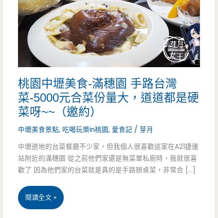
桃園中壢美食-滿穗園 手路台灣
菜-5000元合菜份量大，道道都是硬
菜呀~~（邀約）
中壢美食景點
,
吃喝玩樂in桃園
,
愛食記
/
芽月
中壢道地的台菜餐廳不少家，但我個人很喜歡這家在A21捷運
站附近的滿穗園 從之前他們家還是無菜單私廚時，我就很喜
歡了 因為他們家的台菜就是真的是手路辦桌菜，非常合 […]
桃
閱讀全文 »
園