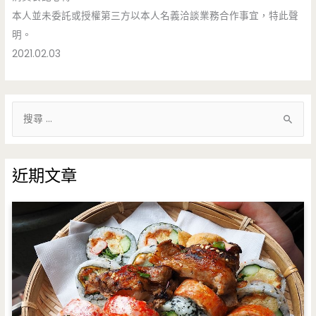
本人並未委託或授權第三方以本人名義洽談業務合作事宜，特此聲
明。
2021.02.03
搜
尋
關
鍵
近期文章
字
: