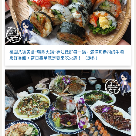
桃園八德美食-朝鼎火鍋-專注做好每一鍋，滿滿10盎司的牛胸
腹好香甜，當日壽星就是要來吃火鍋！ （邀約）