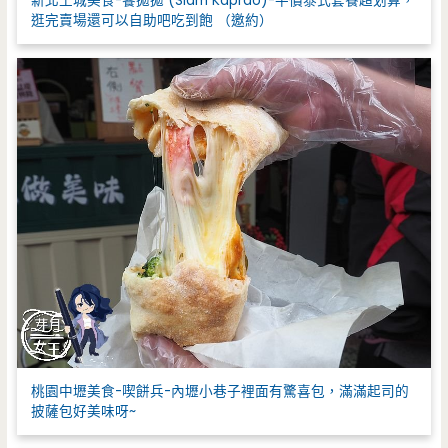
新北土城美食-饗拋拋 (Siam Kaprao)-平價泰式套餐超划算，
逛完賣場還可以自助吧吃到飽 （邀約）
桃園中壢美食-喫餅兵-內壢小巷子裡面有驚喜包，滿滿起司的
披薩包好美味呀~