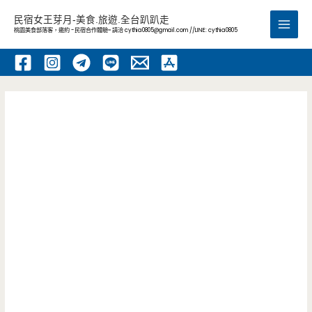
跳
民宿女王芽月-美食.旅遊.全台趴趴走
至
桃園美食部落客，邀約 -民宿合作體驗~ 請洽
cythia0805@gmail.com
//LINE: cythia0805
Main
主
要
Men
內
容