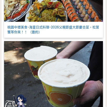
桃園中壢美食-海童日式料理-2026父親節盛大節慶合菜，松葉
蟹等你來！！ （邀約）