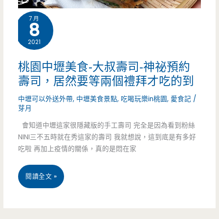
菜
7 月
8
呀
2021
~~（邀
約）
桃園中壢美食-大叔壽司-神祕預約
壽司，居然要等兩個禮拜才吃的到
中壢可以外送外帶
,
中壢美食景點
,
吃喝玩樂in桃園
,
愛食記
/
芽月
會知道中壢這家很隱藏版的手工壽司 完全是因為看到粉絲
NINI三不五時就在秀這家的壽司 我就想說，這到底是有多好
吃啦 再加上疫情的關係，真的是悶在家
桃
閱讀全文 »
園
中