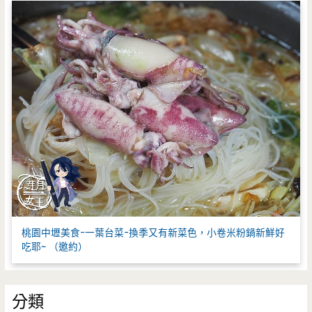
桃園中壢美食-一葉台菜-換季又有新菜色，小卷米粉鍋新鮮好
吃耶~ （邀約）
分類