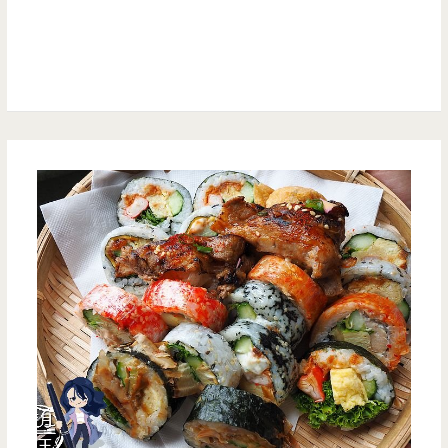
菜-5000
元
合
菜
份
量
大，
道
道
都
是
硬