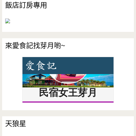
飯店訂房專用
來愛食記找芽月喲~
天狼星