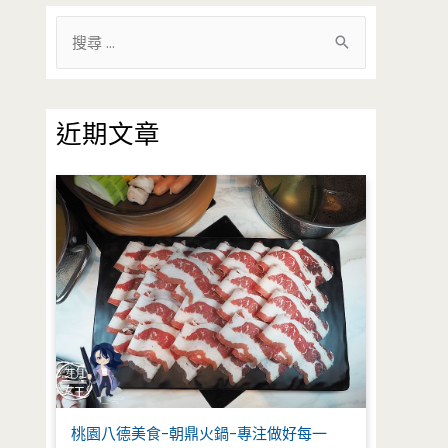
搜
尋
關
鍵
近期文章
字
:
桃園八德美食-朝鼎火鍋-專注做好每一