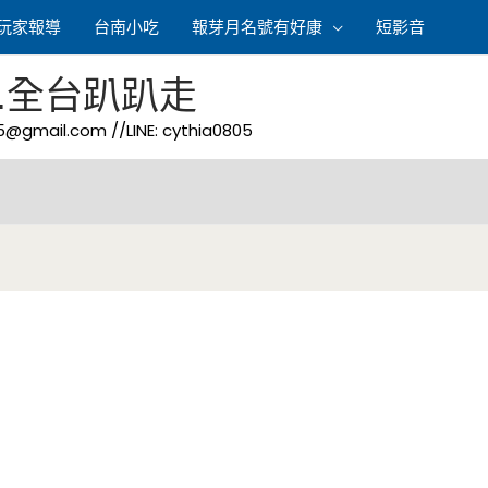
玩家報導
台南小吃
報芽月名號有好康
短影音
.全台趴趴走
05@gmail.com
//LINE: cythia0805