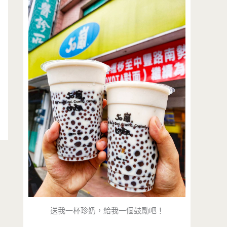
送我一杯珍奶，給我一個鼓勵吧！