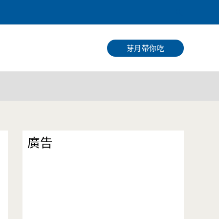
搜
尋
芽月帶你吃
廣告