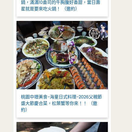
鍋，滿滿10盎司的牛胸腹好香甜，當日壽
星就是要來吃火鍋！ （邀約）
桃園中壢美食-海童日式料理-2026父親節
盛大節慶合菜，松葉蟹等你來！！ （邀
約）