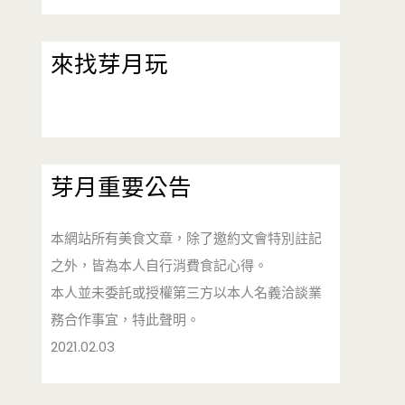
來找芽月玩
芽月重要公告
本網站所有美食文章，除了邀約文會特別註記
之外，皆為本人自行消費食記心得。
本人並未委託或授權第三方以本人名義洽談業
務合作事宜，特此聲明。
2021.02.03