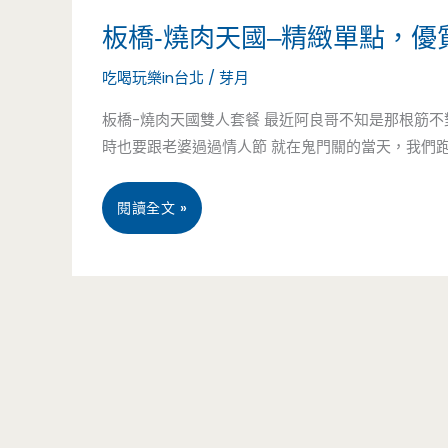
板橋-燒肉天國–精緻單點，優
坊
吃喝玩樂in台北
/
芽月
–
板橋-燒肉天國雙人套餐 最近阿良哥不知是那根筋
個
時也要跟老婆過過情人節 就在鬼門關的當天，我們
人
套
板
閱讀全文 »
餐
橋-
有
燒
創
肉
意，
天
精
國