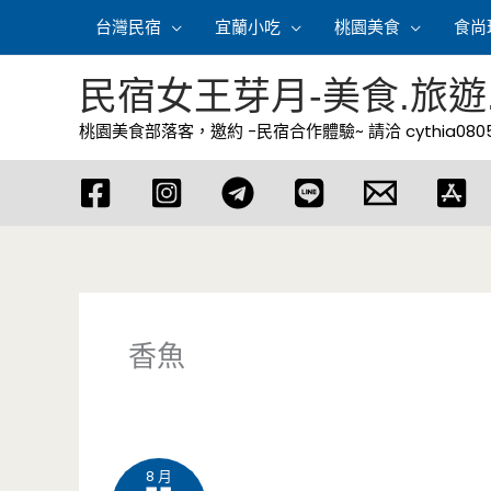
跳
台灣民宿
宜蘭小吃
桃園美食
食尚
至
主
民宿女王芽月-美食.旅遊
要
桃園美食部落客，邀約 -民宿合作體驗~ 請洽
cythia08
內
容
香魚
8 月