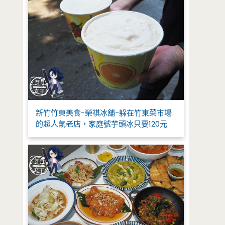
新竹竹東美食-榮祺冰舖-躲在竹東菜市場
的超人氣老店，家庭號芋頭冰只要120元