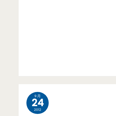
食
–
九
御
亭
創
意
海
鮮
9 月
24
料
2012
理