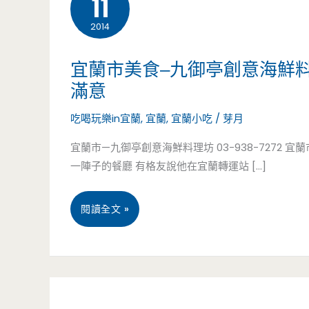
11
2014
宜蘭市美食–九御亭創意海鮮
滿意
吃喝玩樂in宜蘭
,
宜蘭
,
宜蘭小吃
/
芽月
宜蘭市—九御亭創意海鮮料理坊 03-938-7272 
一陣子的餐廳 有格友說他在宜蘭轉運站 […]
宜
閱讀全文 »
蘭
市
美