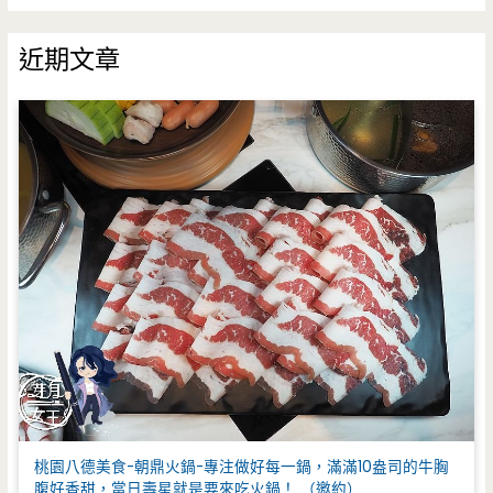
關
鍵
近期文章
字
:
桃園八德美食-朝鼎火鍋-專注做好每一鍋，滿滿10盎司的牛胸
腹好香甜，當日壽星就是要來吃火鍋！ （邀約）