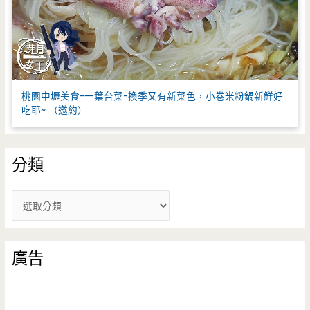
桃園中壢美食-一葉台菜-換季又有新菜色，小卷米粉鍋新鮮好
吃耶~ （邀約）
分類
分
類
廣告