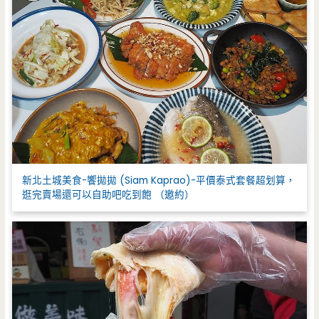
新北土城美食-饗拋拋 (Siam Kaprao)-平價泰式套餐超划算，
逛完賣場還可以自助吧吃到飽 （邀約）