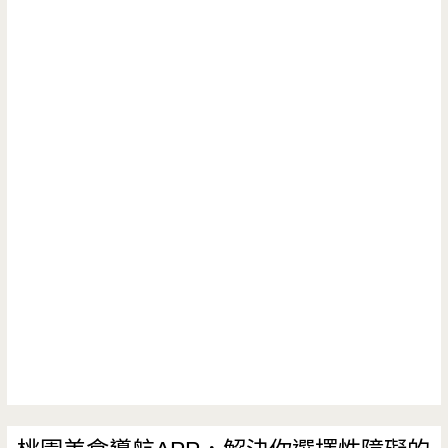
鬥
牛
士
二
鍋
桃
園
食
尚
店-
平
日