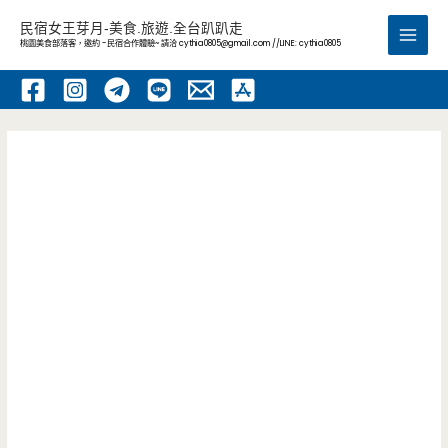
跳
民宿女王芽月-美食.旅遊.全台趴趴走
至
桃園美食部落客，邀約 -民宿合作體驗~ 請洽
cythia0805@gmail.com
//LINE: cythia0805
Main
主
要
Men
內
容