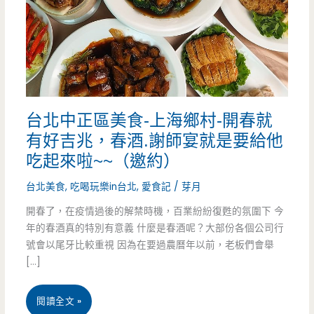
台北中正區美食-上海鄉村-開春就
有好吉兆，春酒.謝師宴就是要給他
吃起來啦~~（邀約）
台北美食
,
吃喝玩樂in台北
,
愛食記
/
芽月
開春了，在疫情過後的解禁時機，百業紛紛復甦的氛圍下 今
年的春酒真的特別有意義 什麼是春酒呢？大部份各個公司行
號會以尾牙比較重視 因為在要過農曆年以前，老板們會舉
[…]
台
閱讀全文 »