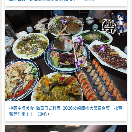
桃園中壢美食-海童日式料理-2026父親節盛大節慶合菜，松葉
蟹等你來！！ （邀約）