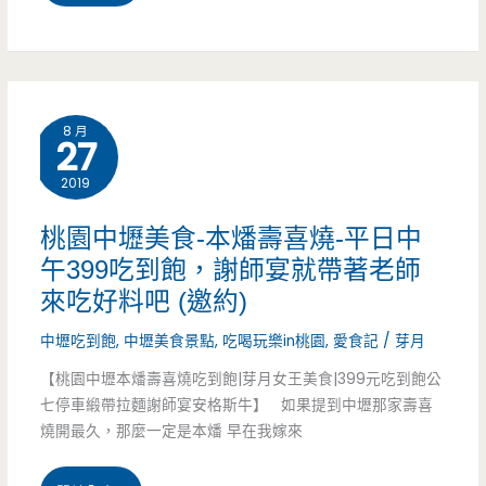
北
中
正
8 月
27
區
2019
美
食-
桃園中壢美食-本燔壽喜燒-平日中
午399吃到飽，謝師宴就帶著老師
上
來吃好料吧 (邀約)
海
中壢吃到飽
,
中壢美食景點
,
吃喝玩樂in桃園
,
愛食記
/
芽月
鄉
【桃園中壢本燔壽喜燒吃到飽|芽月女王美食|399元吃到飽公
村-
七停車緞帶拉麵謝師宴安格斯牛】 如果提到中壢那家壽喜
燒開最久，那麼一定是本燔 早在我嫁來
開
春