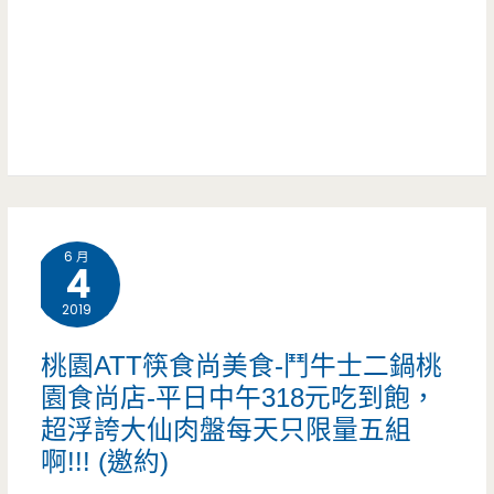
日
要
中
給
午
他
399
吃
吃
起
到
來
6 月
飽，
4
啦
謝
2019
~~（邀
師
桃園ATT筷食尚美食-鬥牛士二鍋桃
約）
宴
園食尚店-平日中午318元吃到飽，
超浮誇大仙肉盤每天只限量五組
就
啊!!! (邀約)
帶