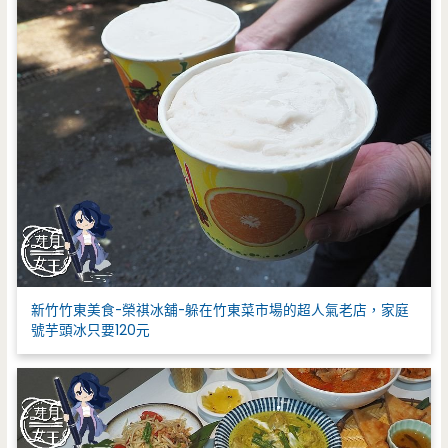
新竹竹東美食-榮祺冰舖-躲在竹東菜市場的超人氣老店，家庭
號芋頭冰只要120元