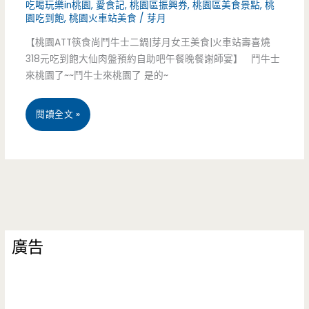
吃喝玩樂in桃園
,
愛食記
,
桃園區振興券
,
桃園區美食景點
,
桃
著
園吃到飽
,
桃園火車站美食
/
芽月
老
【桃園ATT筷食尚鬥牛士二鍋|芽月女王美食|火車站壽喜燒
318元吃到飽大仙肉盤預約自助吧午餐晚餐謝師宴】 鬥牛士
師
來桃園了~~鬥牛士來桃園了 是的~
來
桃
閱讀全文 »
吃
園
好
ATT
料
筷
吧
食
(邀
廣告
尚
約)
美
食-