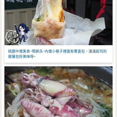
桃園中壢美食-喫餅兵-內壢小巷子裡面有驚喜包，滿滿起司的
披薩包好美味呀~