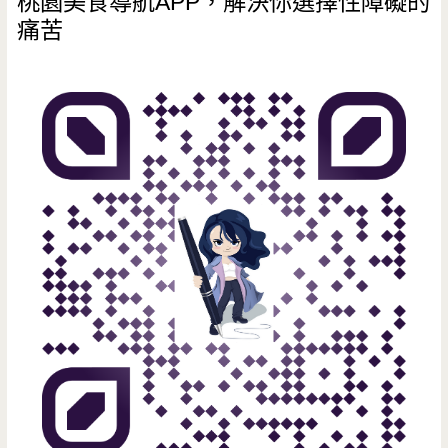
桃園美食導航APP，解決你選擇性障礙的
痛苦
中
午
318
元
吃
到
飽，
超
浮
誇
大
仙