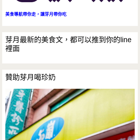
肉
美食導航帶你走，讓芽月帶你吃
盤
每
芽月最新的美食文，都可以推到你的line
裡面
天
只
限
贊助芽月喝珍奶
量
五
組
啊!!!
(邀