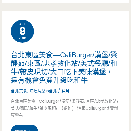
割
市
不
煮/
美
收
親
3 月
9
食
服
子
2016
推
務
餐
薦
台北東區美食—CaliBurger/漢堡/梁
費
廳/
–
靜茹/東區/忠孝敦化站/美式餐廳/和
日
牛/帶皮現切/大口吃下美味漢堡，
游
還有機會免費升級吃和牛!
本
家
料
台北美食
,
吃喝玩樂in台北
/
芽月
麻
台北東區美食—CaliBurger/漢堡/梁靜茹/東區/忠孝敦化站/
理/
糬
美式餐廳/和牛/帶皮現切/ (邀約) 這家CaliBurger其實還
樂
算蠻有
米
園/
糕/