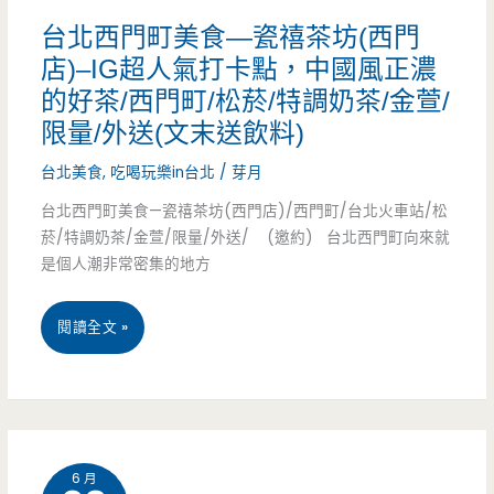
京
台北西門町美食—瓷禧茶坊(西門
世
四
店)–IG超人氣打卡點，中國風正濃
的好茶/西門町/松菸/特調奶茶/金萱/
郎
限量/外送(文末送飲料)
火
台北美食
,
吃喝玩樂in台北
/
芽月
鍋
台北西門町美食—瓷禧茶坊(西門店)/西門町/台北火車站/松
—
菸/特調奶茶/金萱/限量/外送/ (邀約) 台北西門町向來就
是個人潮非常密集的地方
彷
彿
台
閱讀全文 »
就
北
在
西
私
門
宅
6 月
町