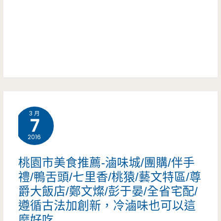
茹/
港/
早
東
綠
味/
區/
色
特
忠
隧
定
孝
道/
時
敦
露
期
3 月
化
7
營
的
站/
2016
區/
懷
美
桃園市美食推薦-滷味城/團購/伴手
親
舊
式
禮/鴨舌頭/七里香/桃猿/藝文特區/尊
子
點
爵大飯店/鄭文燦/彭于晏/全省宅配/
餐
樂
遵循古法加創新，冷滷味也可以這
心，
廳/
園
麼好吃