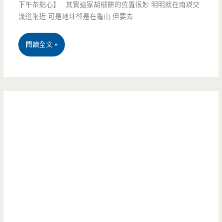
下午茶點心】 其實這家胡椒餅的位置很妙 明明就在南崁交
飲
流道附近 可是地址卻是在龜山 但要去
中
桃
閱讀全文 »
壢
園
店-
龜
落
山
腳
美
新
食-
店
喫
新
餅-
氣
獨
象，
特
眼