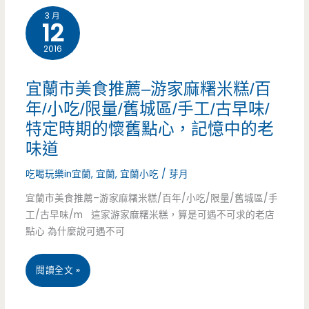
廳/
3 月
大
12
美
民
學/
2016
食
宿/
親
景
宜蘭市美食推薦–游家麻糬米糕/百
小
子/
點-
年/小吃/限量/舊城區/手工/古早味/
熊
桌
特定時期的懷舊點心，記憶中的老
大
菠
味道
遊/
腳
蘿/
吃喝玩樂in宜蘭
,
宜蘭
,
宜蘭小吃
/
芽月
停
丫
童
宜蘭市美食推薦–游家麻糬米糕/百年/小吃/限量/舊城區/手
車
農
工/古早味/m 這家游家麻糬米糕，算是可遇不可求的老店
趣/
場/
點心 為什麼說可遇不可
莊/
會
預
大
宜
閱讀全文 »
員
約/GO
島
蘭
HOME/