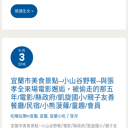
路/
小
金
桃
閱讀全文 »
古
排
萱/
園
早
限
八
味/
量/
德
黑
外
5 月
3
美
糖
送
2016
食
剉
(文
推
冰/
宜蘭市美食景點–小山谷野餐–與張
末
薦
孝全來場電影邂逅，被偷走的那五
手
送
年/電影/縣政府/凱旋國小/親子友善
–
工
飲
餐廳/民宿/小熊菠蘿/童趣/會員
50
布
料)
吃喝玩樂in宜蘭
,
宜蘭
,
宜蘭小吃
/
芽月
巷
丁
宜蘭市美食景點–小山谷野餐/電影/縣政府/凱旋國小/親子友