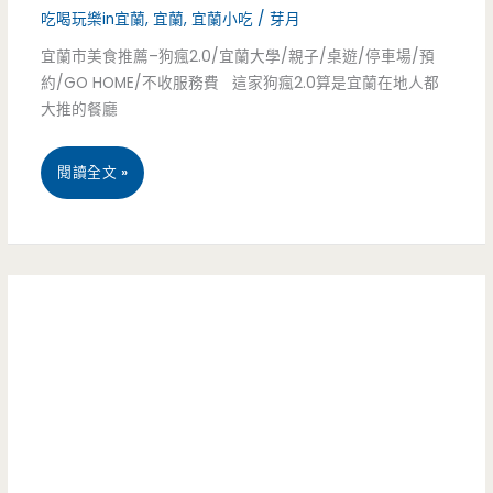
乾
吃喝玩樂in宜蘭
,
宜蘭
,
宜蘭小吃
/
芽月
谷
宜蘭市美食推薦–狗瘋2.0/宜蘭大學/親子/桌遊/停車場/預
麵
野
約/GO HOME/不收服務費 這家狗瘋2.0算是宜蘭在地人都
實
大推的餐廳
餐
在
–
宜
閱讀全文 »
難
與
蘭
忘/
張
市
蚵
孝
美
仔
全
食
湯/
來
推
興
場
薦
仁
電
–
夜
影