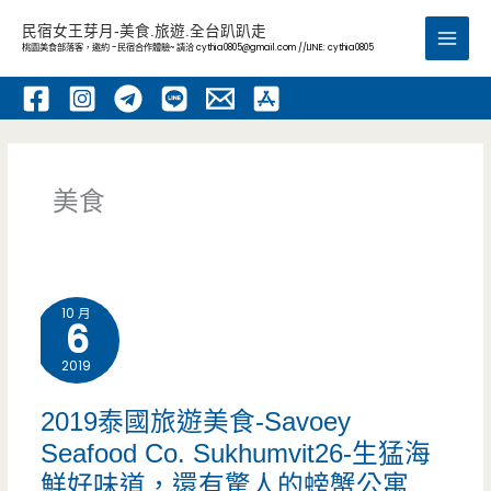
跳
民宿女王芽月-美食.旅遊.全台趴趴走
至
桃園美食部落客，邀約 -民宿合作體驗~ 請洽
cythia0805@gmail.com
//LINE: cythia0805
Main
主
要
Men
內
容
美食
10 月
6
2019
2019泰國旅遊美食-Savoey
Seafood Co. Sukhumvit26-生猛海
鮮好味道，還有驚人的螃蟹公寓