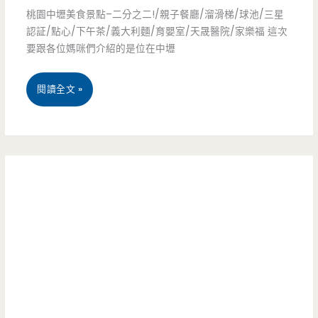
餅/
桃園中壢美食景點–二分之二!/親子餐廳/溜滑梯/球池/三星
招
價/
認証/點心/下午茶/義大利麵/育嬰室/天晟醫院/家樂福 這次
早
牌
要跟各位媽咪們介紹的是位在中壢
隱
午
藏
餐/
桃
閱讀全文 »
版/
肯
園
中
德
中
式
基/
壢
早
大
美
點/
時
食
深
鐘/
景
藏
乳
點
在
酪/
–