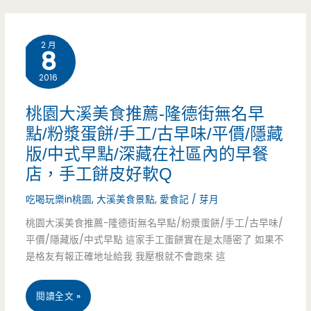
循
煎
車
古
餃/
2 月
站/
8
法
和
炸
2016
加
平
豆
桃園大溪美食推薦-隆德街無名早
創
路/
腐/
點/粉漿蛋餅/手工/古早味/平價/隱藏
新，
菜
版/中式早點/深藏在社區內的早餐
博
冷
店，手工餅皮好軟Q
市
愛
滷
吃喝玩樂in桃園
,
大溪美食景點
,
愛食記
/
芽月
場/
醫
味
桃園大溪美食推薦-隆德街無名早點/粉漿蛋餅/手工/古早味/
老
院/
平價/隱藏版/中式早點 這家手工蛋餅實在是太隱密了 如果不
也
店/
是格友有報正確地址給我 我壓根就不會跑來 這
老
可
區
店/
桃
閱讀全文 »
以
公