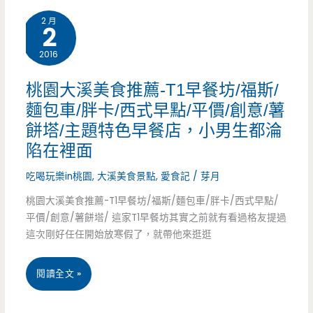
德
福/
獅
2 月
2
美
隱
子
2016
食
身
林/
推
在
桃園大溪美食推薦-T1早餐坊/福斯/
小
麵包車/胖卡/西式早點/平價/創意/薯
薦-
社
吃/
餅塔/主題特色早餐店，小男生都淪
松
區
下
陷在裡面
柏
裡
午
吃喝玩樂in桃園
,
大溪美食景點
,
愛食記
/
芽月
林
面
茶/
桃園大溪美食推薦-T1早餐坊/福斯/麵包車/胖卡/西式早點/
蛋
的
平價/創意/薯餅塔/ 這家T1早餐坊其實之前就有看過格友提過
神
這次剛好任任開始放寒假了，就帶他來逛逛
餅/
親
祕/
住
子
桃
閱讀全文 »
高
宅
餐
園
梁/