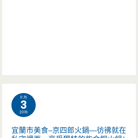
爆
神
汁
死
咖
的
哩
貴
胡
妃
椒
引
餅，
起
沒
IG
11 月
先
3
風
預
2016
(邀
約
約)
宜蘭市美食–京四郎火鍋—彷彿就在
就