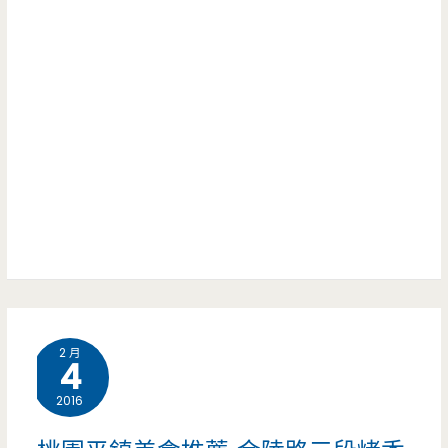
社
法
二
區
式
分
內
吐
之
的
司/
二!/
早
西
親
餐
式
子
店，
早
餐
手
點/
廳/
工
菜
溜
餅
2 月
單/
滑
4
皮
低
梯/
2016
好
調
球