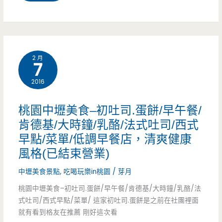
地
園
這
所/
下
大
麼
中
道/
溪
好
式
2 月
中
7
美
吃
早
式
2016
食
點/
早
推
桃園中壢美食–初吐司.蛋餅/早午餐/
（已
點/
薦-
肯德基/大時鐘/乳酪/法式吐司/西式
結
早
早點/菜單/低調早餐店，清爽健康
隆
束
風格(已結束營業)
午
德
營
中壢美食景點
,
吃喝玩樂in桃園
/
芽月
餐/
街
業）
桃園中壢美食–初吐司.蛋餅/早午餐/肯德基/大時鐘/乳酪/法
下
無
式吐司/西式早點/菜單/ 這家初吐司.蛋餅是之前在社團裡面
午
就有看到格友在推薦 剛好這次看
名