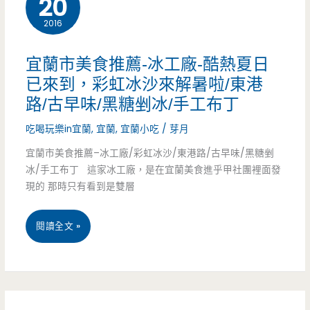
20
裡
2016
美
面，
食
宜蘭市美食推薦-冰工廠-酷熱夏日
享
—
已來到，彩虹冰沙來解暑啦/東港
受
路/古早味/黑糖剉冰/手工布丁
瓷
獨
吃喝玩樂in宜蘭
,
宜蘭
,
宜蘭小吃
/
芽月
禧
特
宜蘭市美食推薦–冰工廠/彩虹冰沙/東港路/古早味/黑糖剉
茶
冰/手工布丁 這家冰工廠，是在宜蘭美食進乎甲社團裡面發
的
坊
現的 那時只有看到是雙層
紫
(西
宜
閱讀全文 »
金
門
蘭
銅
店)
市
火
–
美
鍋/