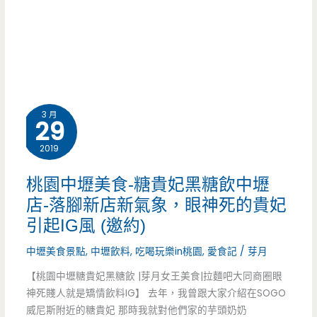
Seafood
Co.
Sukhumvit26-
生
3 月
29
猛
2019
海
鮮
桃園中壢美食-糖貴妃黑糖飲中壢
店-落腳新店新氣象，眼神死的貴妃
好
引起IG風 (邀約)
味
中壢美食景點
,
中壢飲料
,
吃喝玩樂in桃園
,
愛食記
/
芽月
道，
【桃園中壢糖貴妃黑糖飲 |芽月女王美食|拉麵吧大同商圈眼
還
神死賤人就是矯情飲料IG】 去年，我曾跟大家介紹在SOGO
威尼斯附近的糖貴妃 那時我就對他們家的芋頭奶奶
有