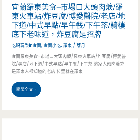
–
宜蘭羅東美食–市場口大頭肉焿/羅
牛!
香/
鍾
東火車站/炸豆腐/博愛醫院/老店/地
桃
下道/中式早點/早午餐/下午茶/騎樓
家
底下老味道，炸豆腐是招牌
猿/
早
吃喝玩樂in宜蘭
,
宜蘭小吃
,
羅東
/
芽月
藝
餐-
宜蘭羅東美食–市場口大頭肉焿/羅東火車站/炸豆腐/博愛醫
文
和
院/老店/地下道/中式早點/早午餐/下午茶 這家大頭肉羹算
特
是羅東人都知道的老店 位置就在羅東
平
區/
市
宜
閱讀全文 »
尊
場
蘭
爵
旁
羅
大
小
東
飯
店
美