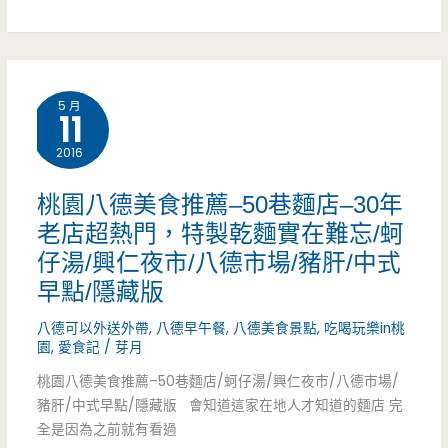
鴦
的
到，
鍋/
好
彩
單
茶/
5 月
虹
11
點/
西
冰
2016
酸
門
沙
菜
桃園八德美食推薦–50巷麵店–30年
町/
來
老店超熱門，特製乾麵實在難忘/蚵
白
松
仔湯/興仁夜市/八德市場/豬肝/中式
解
肉/
菸/
早點/隱藏版
暑
大
特
八德可以外送外帶
,
八德早午餐
,
八德美食景點
,
吃喝玩樂in桃
啦/
份
園
,
愛食記
/
芽月
調
東
桃園八德美食推薦–50巷麵店/蚵仔湯/興仁夜市/八德市場/
量/
奶
豬肝/中式早點/隱藏版 會知道這家在地人才知道的麵店 完
港
牛
全是因為之前就有看過
茶/