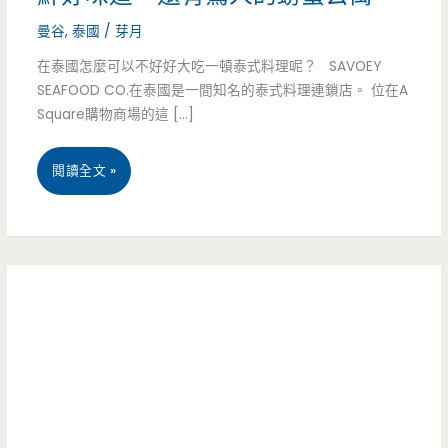
曼谷
,
泰國
/
芽月
在泰國怎麼可以不好好大吃一頓泰式料理呢？ SAVOEY
SEAFOOD CO.在泰國是一間知名的泰式料理連鎖店。 位在A
Square購物商場的這 […]
2019
閱讀全文 »
泰
國
旅
遊
美
食-
Savoey