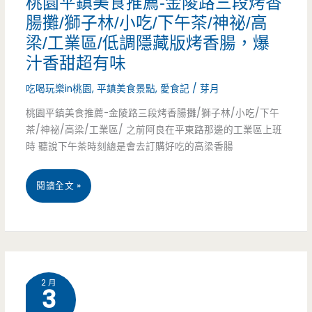
桃園平鎮美食推薦-金陵路三段烤香
軟
早
池/
腸攤/獅子林/小吃/下午茶/神祕/高
Q
梁/工業區/低調隱藏版烤香腸，爆
餐
三
汁香甜超有味
店，
星
吃喝玩樂in桃園
,
平鎮美食景點
,
愛食記
/
芽月
清
認
桃園平鎮美食推薦-金陵路三段烤香腸攤/獅子林/小吃/下午
爽
証/
茶/神祕/高梁/工業區/ 之前阿良在平東路那邊的工業區上班
時 聽說下午茶時刻總是會去訂購好吃的高梁香腸
健
點
康
心/
桃
閱讀全文 »
風
下
園
格
午
平
(已
茶/
鎮
結
義
2 月
3
美
束
大