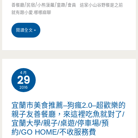
麵
善餐廳/民宿/小熊菠蘿/童趣/會員 這家小山谷野餐是之前
就有跟小愛.哪哪麻聊
店
–
宜
閱讀全文 »
30
蘭
年
市
老
美
店
4 月
29
食
超
2016
景
熱
點
宜蘭市美食推薦–狗瘋2.0–超歡樂的
門，
–
親子友善餐廳，來這裡吃魚就對了/
特
宜蘭大學/親子/桌遊/停車場/預
小
約/GO HOME/不收服務費
製
山