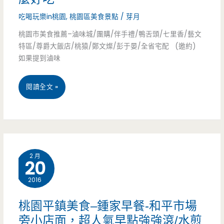
記
和
正
吃喝玩樂in桃園
,
桃園區美食景點
/
芽月
憶
牛/
桃園市美食推薦–滷味城/團購/伴手禮/鴨舌頭/七里香/藝文
流
中
特區/尊爵大飯店/桃猿/鄭文燦/彭于晏/全省宅配 (邀約)
帶
行，
如果提到滷味
的
皮
搞
老
現
桃
閱讀全文 »
定
味
切/
園
小
道
大
市
孩
口
美
超
2 月
20
吃
食
輕
下
2016
推
鬆
美
薦-
桃園平鎮美食–鍾家早餐-和平市場
(已
味
旁小店面，超人氣早點強強滾/水煎
滷
結