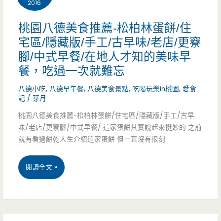
2016
食
營
利
推
桃園八德美食推薦-松柏林蛋餅/住
業)
麵/
宅區/隱藏版/手工/古早味/老店/更竂
薦-
育
腳/中式早餐/在地人才知的美味早
金
餐，吃過一次就難忘
嬰
陵
八德小吃
,
八德早午餐
,
八德美食景點
,
吃喝玩樂in桃園
,
愛食
室/
路
記
/
芽月
天
桃園八德美食推薦-松柏林蛋餅/住宅區/隱藏版/手工/古早
三
味/老店/更竂腳/中式早餐/ 這家蛋餅其實說起來挺妙的 之前
晟
段
就有看過餅乾人生介紹這家蛋餅 但一直沒有很刻
醫
烤
桃
院/
閱讀全文 »
香
園
家
腸
八
樂
攤/