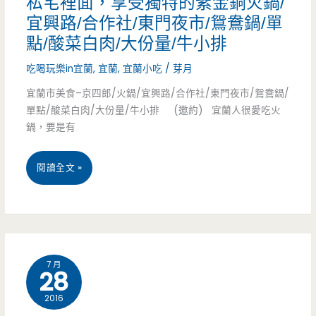
私宅裡面，享受獨特的紫金銅火鍋/
宜興路/合作社/東門夜市/鴛鴦鍋/單
要
點/酸菜白肉/大份量/牛小排
排
吃喝玩樂in宜蘭
,
宜蘭
,
宜蘭小吃
/
芽月
隊
宜蘭市美食–京四郎/火鍋/宜興路/合作社/東門夜市/鴛鴦鍋/
等，
單點/酸菜白肉/大份量/牛小排 (邀約) 宜蘭人很愛吃火
鍋，要是有
期
待
宜
閱讀全文 »
打
蘭
拋
市
胡
美
椒
7 月
28
食
餅
2016
–
問