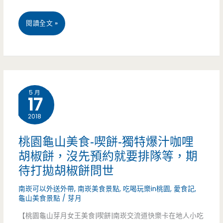
驚
桃
閱讀全文 »
人
園
的
中
螃
壢
蟹
5 月
17
美
公
2018
食-
寓
糖
桃園龜山美食-喫餅-獨特爆汁咖哩
胡椒餅，沒先預約就要排隊等，期
貴
待打拋胡椒餅問世
妃
南崁可以外送外帶
,
南崁美食景點
,
吃喝玩樂in桃園
,
愛食記
,
黑
龜山美食景點
/
芽月
糖
【桃園龜山芽月女王美食|喫餅|南崁交流道快樂卡在地人小吃