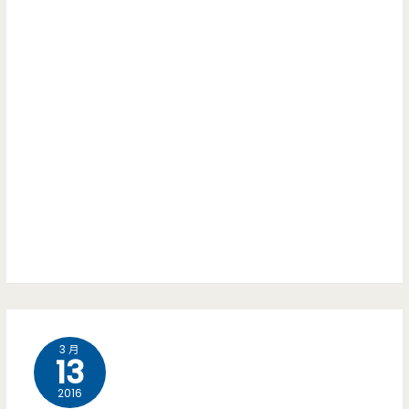
狗
市/
邂
瘋
八
逅，
2.0
德
被
–
市
偷
超
場/
走
歡
豬
的
樂
肝/
那
的
中
五
親
式
年/
子
早
電
3 月
友
13
點/
影/
善
2016
隱