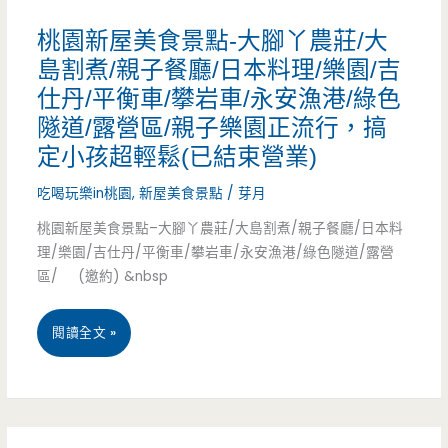
縣
餐
藏
桃園新屋美食景點-大腳丫農莊/大
政
廳，
島割煮/親子餐廳/日本料理/樂園/吉
版
府/
仕丹/平衡車/攀岩車/永安漁港/綠色
來
凱
隧道/露營區/親子樂園正流行，搞
這
定小孩超輕鬆(已結束營業)
旋
裡
吃喝玩樂in桃園
,
新屋美食景點
/
芽月
國
吃
桃園新屋美食景點–大腳丫農莊/大島割煮/親子餐廳/日本料
小/
魚
理/樂園/吉仕丹/平衡車/攀岩車/永安漁港/綠色隧道/露營
親
區/ (邀約) &nbsp
就
子
對
桃
閱讀全文 »
友
了/
園
善
宜
新
餐
蘭
屋