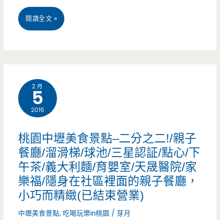
茶/
早
桃
閱讀全文 »
騎
點/
園
樓
粉
中
底
漿
壢
下
蛋
2 月
5
美
老
餅/
2016
食
味
手
–
桃園中壢美食景點–二分之二!/親子
道，
工/
初
餐廳/溜滑梯/球池/三星認証/點心/下
炸
古
午茶/義大利麵/育嬰室/天晟醫院/家
吐
豆
樂福/隱身在社區裡面的親子餐廳，
早
司.
腐
小巧而精緻(已結束營業)
味/
蛋
是
中壢美食景點
,
吃喝玩樂in桃園
/
芽月
平