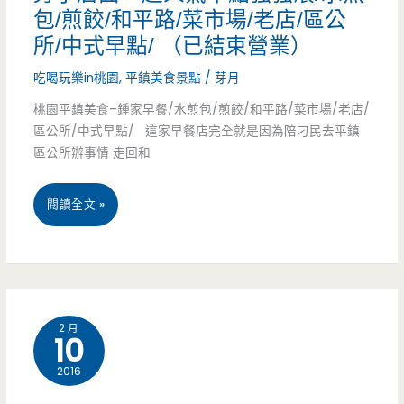
包/煎餃/和平路/菜市場/老店/區公
漢
味
束
所/中式早點/ （已結束營業）
堡，
城/
營
吃喝玩樂in桃園
,
平鎮美食景點
/
芽月
還
團
業)
桃園平鎮美食–鍾家早餐/水煎包/煎餃/和平路/菜市場/老店/
有
購/
區公所/中式早點/ 這家早餐店完全就是因為陪刁民去平鎮
區公所辦事情 走回和
機
伴
會
手
桃
閱讀全文 »
免
禮/
園
費
鴨
平
升
舌
鎮
2 月
級
頭/
10
美
吃
七
2016
食
和
里