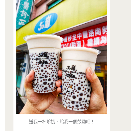
送我一杯珍奶，給我一個鼓勵吧！