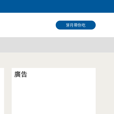
搜
尋
芽月帶你吃
廣告