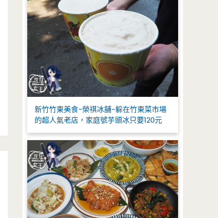
新竹竹東美食-榮祺冰舖-躲在竹東菜市場
的超人氣老店，家庭號芋頭冰只要120元