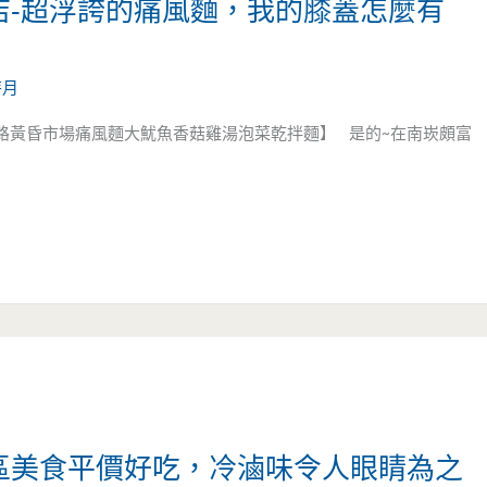
店-超浮誇的痛風麵，我的膝蓋怎麼有
芽月
東路黃昏市場痛風麵大魷魚香菇雞湯泡菜乾拌麵】 是的~在南崁頗富
學區美食平價好吃，冷滷味令人眼睛為之