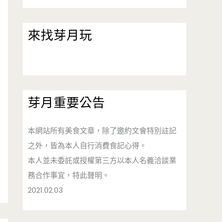
來找芽月玩
芽月重要公告
本網站所有美食文章，除了邀約文會特別註記
之外，皆為本人自行消費食記心得。
本人並未委託或授權第三方以本人名義洽談業
務合作事宜，特此聲明。
2021.02.03