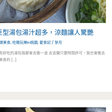
-巨型湯包湯汁超多，涼麵讓人驚艷
壢美食
,
吃喝玩樂in桃園
,
愛食記
/
芽月
，有好吃的湯包我都會去衝一波 去宜蘭只要時間許可，我也會衝去
的 […]