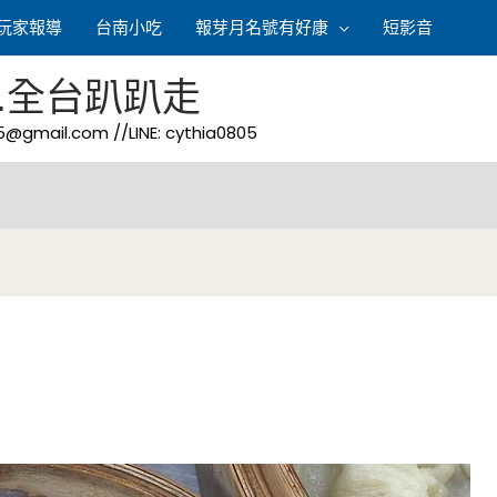
玩家報導
台南小吃
報芽月名號有好康
短影音
.全台趴趴走
05@gmail.com
//LINE: cythia0805