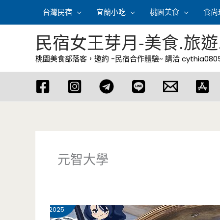
跳
台灣民宿
宜蘭小吃
桃園美食
食尚
至
主
民宿女王芽月-美食.旅遊
要
桃園美食部落客，邀約 -民宿合作體驗~ 請洽
cythia08
內
容
元智大學
2 月
19
2025