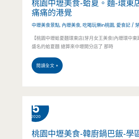
桃園中壢美食-蛤夏。麵-環東
人
的
痛痛的港覺
心，
美
中壢美食景點
,
內壢美食
,
吃喝玩樂in桃園
,
愛食記
/
撩
味
【桃園中壢蛤夏麵環東店|芽月女王美食|內壢環中
妹
小
盛名的蛤夏麵 總算來中壢開分店了 那時
酥
吃
桃
閱讀全文 »
特
有
園
殊
吸
中
口
引，
10 月
5
壢
感
牛
2020
美
讓
肉
食-
人
桃園中壢美食-韓廚鍋巴飯-
麵