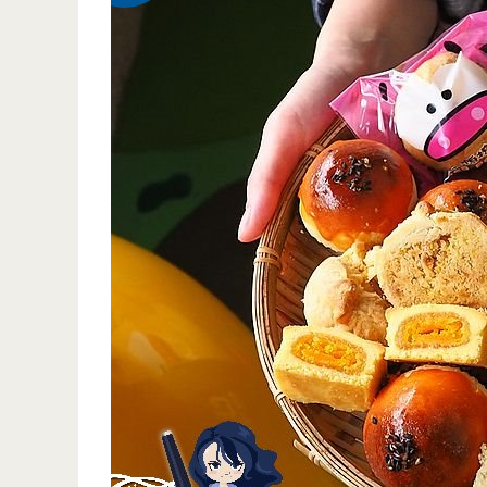
美
食-
允
記
手
工
湯
包-
巨
型
湯