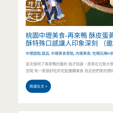
包
湯
汁
桃園中壢美食-再來鴨 酥皮蛋
超
酥特殊口感讓人印象深刻 （
多，
中壢甜點.甜品
,
中壢美食景點
,
內壢美食
,
吃喝玩樂in
涼
這次接到了再來鴨的邀約 我才知道，原來在元智大
空間 有一家很好吃的宅配團購美食 而且他們家的撩
麵
讓
桃
閱讀全文 »
人
園
驚
中