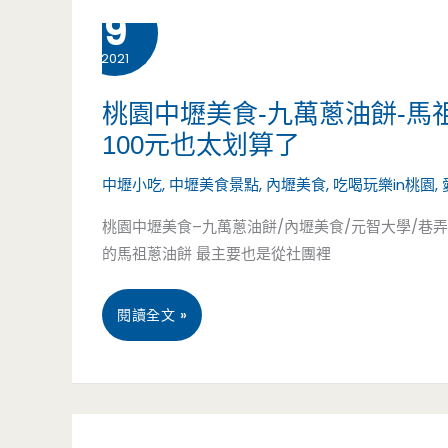
艷
1 月
9
壢
2021
美
食-
桃園中壢美食-九萬蔥油餅-
100元也太划算了
再
中壢小吃
,
中壢美食景點
,
內壢美食
,
吃喝玩樂in桃園
,
來
桃園中壢美食–九萬蔥油餅/內壢美食/元智大學/巷弄
鴨
的馬祖蔥油餅 最主要也是從社團裡
酥
皮
桃
閱讀全文 »
蛋
園
黃
中
酥-
壢