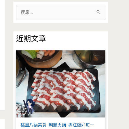
搜
尋
關
鍵
近期文章
字
:
桃園八德美食-朝鼎火鍋-專注做好每一