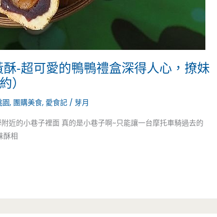
黃酥-超可愛的鴨鴨禮盒深得人心，撩妹
邀約）
桃園
,
團購美食
,
愛食記
/
芽月
學附近的小巷子裡面 真的是小巷子啊~只能讓一台摩托車騎過去的
妹酥相