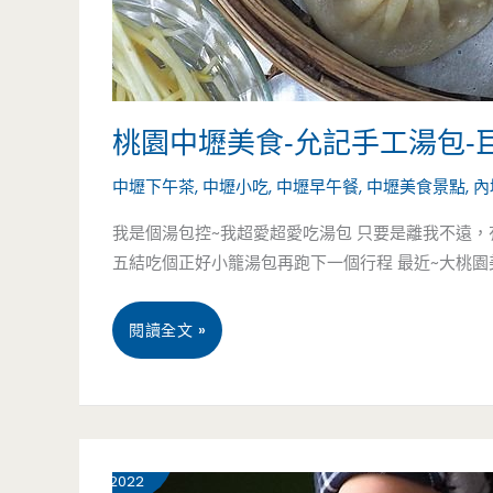
桃園中壢美食-允記手工湯包
中壢下午茶
,
中壢小吃
,
中壢早午餐
,
中壢美食景點
,
內
我是個湯包控~我超愛超愛吃湯包 只要是離我不遠
五結吃個正好小籠湯包再跑下一個行程 最近~大桃園美食
桃
閱讀全文 »
園
中
2 月
19
壢
2022