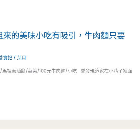
馬祖來的美味小吃有吸引，牛肉麵只要
愛食記
/
芽月
/馬祖蔥油餅/華美/100元牛肉麵/小吃 會發現這家在小巷子裡面