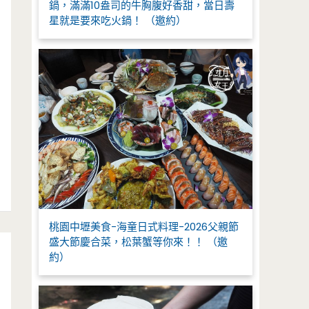
鍋，滿滿10盎司的牛胸腹好香甜，當日壽
星就是要來吃火鍋！ （邀約）
桃園中壢美食-海童日式料理-2026父親節
盛大節慶合菜，松葉蟹等你來！！ （邀
約）