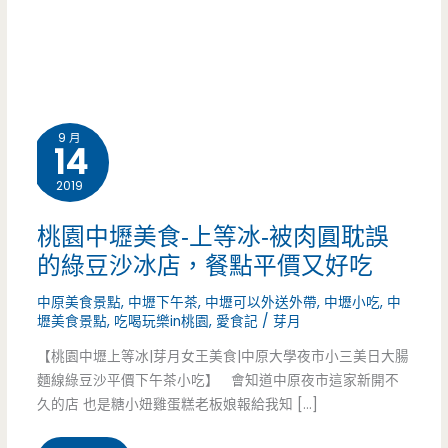
9 月
14
2019
桃園中壢美食-上等冰-被肉圓耽誤
的綠豆沙冰店，餐點平價又好吃
中原美食景點
,
中壢下午茶
,
中壢可以外送外帶
,
中壢小吃
,
中
壢美食景點
,
吃喝玩樂in桃園
,
愛食記
/
芽月
【桃園中壢上等冰|芽月女王美食|中原大學夜市小三美日大腸
麵線綠豆沙平價下午茶小吃】 會知道中原夜市這家新開不
久的店 也是糖小妞雞蛋糕老板娘報給我知 […]