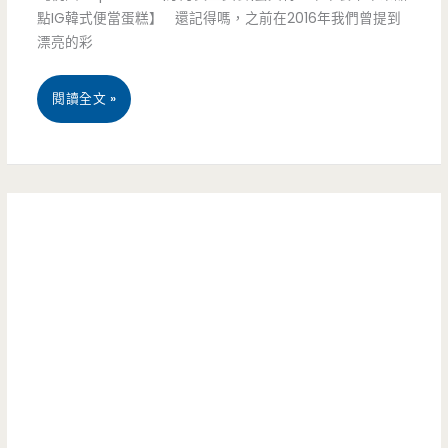
點IG韓式便當蛋糕】 還記得嗎，之前在2016年我們曾提到
豆
又
漂亮的彩
花-
好
桃
閱讀全文 »
火
吃
園
車
美
站
食-
附
Piepai
近
Cafe’-
新
重
興
新
甜
開
品
幕
下