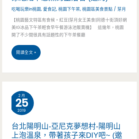
吃喝玩樂in桃園
,
愛食記
,
桃園下午茶
,
桃園區美食景點
/
芽月
讓
【桃園藝文特區有食候。紅豆|芽月女王美食|同德十街頂好網
人
美IG冰品下午茶輕食早午餐游泳池販賣機】 這幾年，桃園
垂
開了不少間很具有話題性的下午茶餐廳
涎
桃
閱讀全文 »
萬
園
分
藝
(邀
文
約)
2 月
25
特
2019
區
美
台北陽明山-亞尼克夢想村-陽明山
上泡溫泉，帶著孩子來DIY吧~ (邀
食-