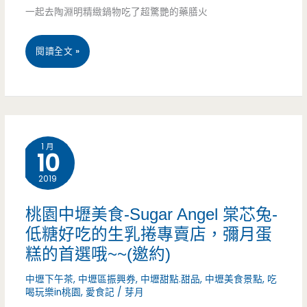
平
一起去陶淵明精緻鍋物吃了超驚艷的藥膳火
商
桃
閱讀全文 »
圈
園
裡
火
的
車
新
1 月
10
站
熱
2019
美
門
食-
小
桃園中壢美食-Sugar Angel 棠芯兔-
低糖好吃的生乳捲專賣店，彌月蛋
芋
吃,
糕的首選哦~~(邀約)
叔
口
中壢下午茶
,
中壢區振興券
,
中壢甜點.甜品
,
中壢美食景點
,
吃
叔
感
喝玩樂in桃園
,
愛食記
/
芽月