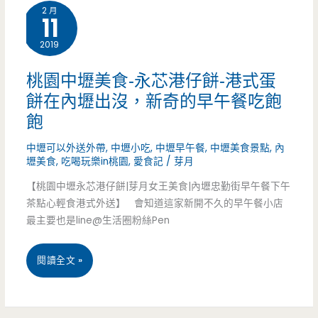
車
2 月
11
區
來
2019
美
中
食-
桃園中壢美食-永芯港仔餅-港式蛋
壢
餅在內壢出沒，新奇的早午餐吃飽
Kaksi
吃
飽
Cafe-
美
中壢可以外送外帶
,
中壢小吃
,
中壢早午餐
,
中壢美食景點
,
內
捷
壢美食
,
吃喝玩樂in桃園
,
愛食記
/
芽月
食
運
【桃園中壢永芯港仔餅|芽月女王美食|內壢忠勤街早午餐下午
啦
茶點心輕食港式外送】 會知道這家新開不久的早午餐小店
站
最主要也是line@生活圈粉絲Pen
~
旁
桃
閱讀全文 »
的
園
沈
中
靜