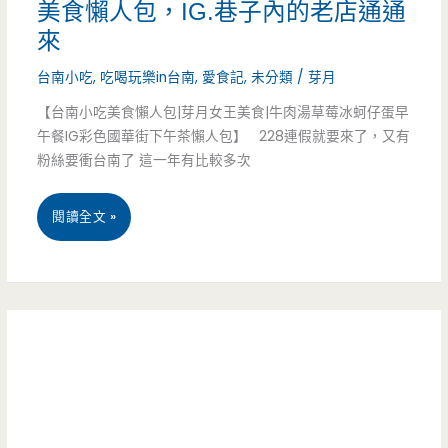
美食懶人包，IG.巷子內的老店通通
克
另
來
夢
一
台南小吃
,
吃喝玩樂in台南
,
愛食記
,
未分類
/
芽月
想
個
【台南小吃美食懶人包|芽月女王美食|牛肉湯草莓冰蚵仔蛋早
村-
午餐IG彩色國華街下午茶懶人包】 228連假就要來了，又有
世
粉絲要衝台南了 這一年有比較多次
陽
界，
明
連
閱讀全文 »
我
山
假
在
上
特
泳
泡
集-
池
溫
精
底
泉，
選
下
帶
14