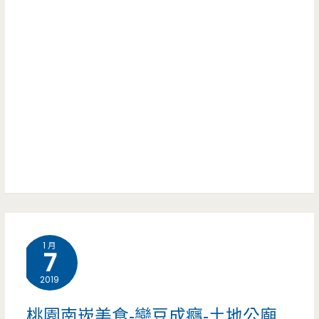
芯
這
業)
兔-
邊
低
有
糖
限
好
量
吃
版
的
芋
生
頭
乳
大
1 月
捲
7
福
專
2019
賣
桃園南崁美食-戀豆成癮-土地公廟