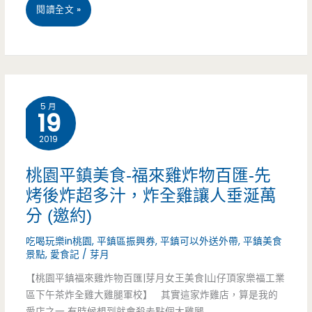
桃
閱讀全文 »
臭
園
豆
中
腐
壢
超
5 月
19
美
好
2019
食-
吃，
Alley
炸
桃園平鎮美食-福來雞炸物百匯-先
烤後炸超多汁，炸全雞讓人垂涎萬
May
蚵
分 (邀約)
五
仔
吃喝玩樂in桃園
,
平鎮區振興券
,
平鎮可以外送外帶
,
平鎮美食
月
酥
景點
,
愛食記
/
芽月
巷-
激
【桃園平鎮福來雞炸物百匯|芽月女王美食|山仔頂家樂福工業
區下午茶炸全雞大雞腿軍校】 其實這家炸雞店，算是我的
健
推
愛店之一 有時候想到就會殺去點個大雞腿