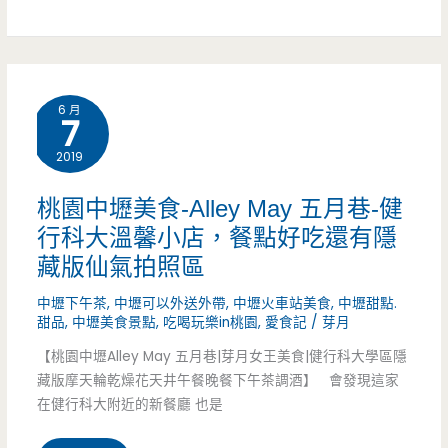
園
桃
中
園
壢
6 月
(邀
7
美
約)
2019
食-
四
桃園中壢美食-Alley May 五月巷-健
行科大溫馨小店，餐點好吃還有隱
味
藏版仙氣拍照區
飄
中壢下午茶
,
中壢可以外送外帶
,
中壢火車站美食
,
中壢甜點.
香-
甜品
,
中壢美食景點
,
吃喝玩樂in桃園
,
愛食記
/
芽月
這
【桃園中壢Alley May 五月巷|芽月女王美食|健行科大學區隱
藏版摩天輪乾燥花天井午餐晚餐下午茶調酒】 會發現這家
家
在健行科大附近的新餐廳 也是
的