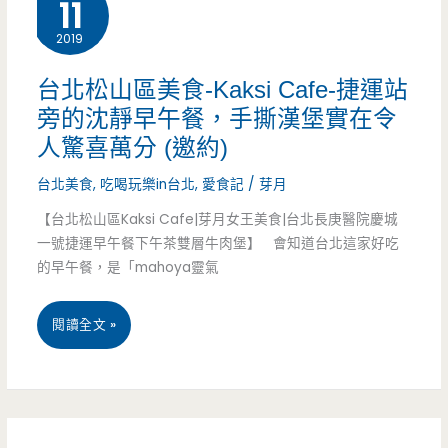
11
火
2019
車
站
台北松山區美食-Kaksi Cafe-捷運站
旁的沈靜早午餐，手撕漢堡實在令
周
人驚喜萬分 (邀約)
邊
台北美食
,
吃喝玩樂in台北
,
愛食記
/
芽月
美
【台北松山區Kaksi Cafe|芽月女王美食|台北長庚醫院慶城
食
一號捷運早午餐下午茶雙層牛肉堡】 會知道台北這家好吃
的早午餐，是「mahoya靈氣
懶
人
台
閱讀全文 »
包，
北
坐
松
火
山