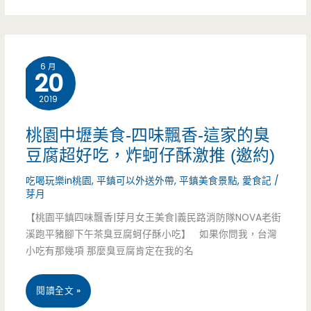
爹
（已
的
停
6 月
好
20
止
手
2019
營
藝，
業）
桃園中壢美食-四味飄香-這家的臭
台
豆腐超好吃，炸蚵仔酥激推 (邀約)
中
吃喝玩樂in桃園
,
平鎮可以外送外帶
,
平鎮美食景點
,
愛食記
/
芽月
古
【桃園平鎮四味飄香|芽月女王美食|義民路消防隊NOVA老街
早
溪跑平豬腳下午茶臭豆腐蚵仔酥小吃】 如果你問我，台灣
小吃有那幾項 那麼臭豆腐肯定在我的名
味
重
桃
閱讀全文 »
現