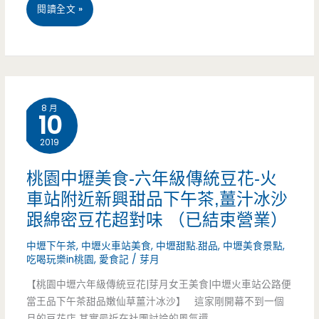
桃
閱讀全文 »
園
中
壢
8 月
10
美
2019
食-
上
桃園中壢美食-六年級傳統豆花-火
車站附近新興甜品下午茶,薑汁冰沙
等
跟綿密豆花超對味 （已結束營業）
冰-
中壢下午茶
,
中壢火車站美食
,
中壢甜點.甜品
,
中壢美食景點
,
被
吃喝玩樂in桃園
,
愛食記
/
芽月
肉
【桃園中壢六年級傳統豆花|芽月女王美食|中壢火車站公路便
當王品下午茶甜品嫩仙草薑汁冰沙】 這家剛開幕不到一個
圓
月的豆花店 其實最近在社團討論的風氣還