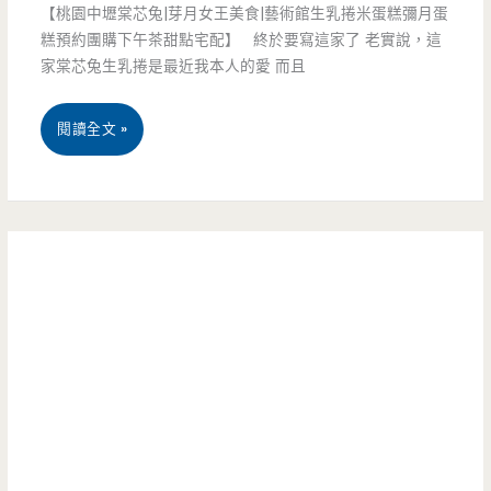
脆
清
【桃園中壢棠芯兔|芽月女王美食|藝術館生乳捲米蛋糕彌月蛋
糕預約團購下午茶甜點宅配】 終於要寫這家了 老實說，這
皮
爽
家棠芯兔生乳捲是最近我本人的愛 而且
芋
豐
桃
閱讀全文 »
頭
富
園
酥-
值
中
爆
得
壢
漿
嘗
美
金
鮮
食-
沙
(已
Sugar
好
結
Angel
燙
束
棠
口，
營