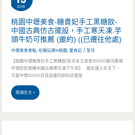
起
2018
食-
眼
徐
桃園中壢美食-糖貴妃手工黑糖飲-
小
中國古典仿古擺設，手工寒天凍.芋
記
攤
頭牛奶可推薦 (邀約) ((已遷往他處)
紅
子，
中壢美食景點
,
吃喝玩樂in桃園
,
愛食記
/
芽月
糖
竟
【桃園中壢糖貴妃手工黑糖飲|芽月女王美食|SOGO銀河廣場
餅-
芋頭奶奶黑糖中國古典寒天凍下午茶】 最近邁入冬天了，
有
可是中壢SOGO百貨這邊的飲料店還是
傳
好
統
桃
閱讀全文 »
吃
小
園
順
吃
中
口
人
壢
的
人