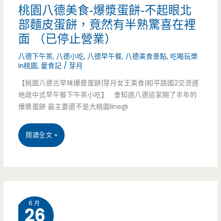
食-
桃園八德美食-爆漿蛋餅-不起眼北
部麵皮蛋餅，竟然有半熟驚喜在裡
郭
面 （已停止營業）
記
八德下午茶
,
八德小吃
,
八德早午餐
,
八德美食景點
,
吃喝玩樂
蒸
in桃園
,
愛食記
/
芽月
好
【桃園八德古早味爆漿蛋餅|芽月女王美食|和平路國2交流道
地政中式早午餐下午茶小吃】 會知道八德這家開了半年的
味
爆漿蛋餅 最主要還不是大桃園line@
湯
桃
閱讀全文 »
包-
園
民
八
生
德
圓
6 月
26
美
環