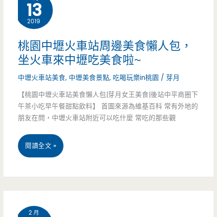
人
13
包，
2019
IG.
桃園中壢火車站周邊美食懶人包，
巷
坐火車來中壢吃美食啦~
子
中壢火車站美食
,
中壢美食景點
,
吃喝玩樂in桃園
/
芽月
內
【桃園中壢火車站美食懶人包|芽月女王美食|後站中平商圈下
午茶小吃早午餐甜點飲料】 首圖來源為維基百科 常有外地的
的
朋友在問，中壢火車站附近可以吃什麼 常吃的那些觀
老
桃
閱讀全文 »
店
園
通
中
通
壢
來
2 月