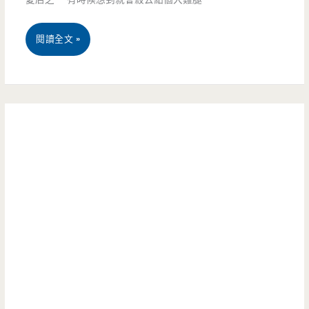
行
(邀
桃
閱讀全文 »
科
約)
園
大
平
溫
鎮
馨
美
小
食-
店，
福
餐
來
點
雞
好
炸
吃
物
還