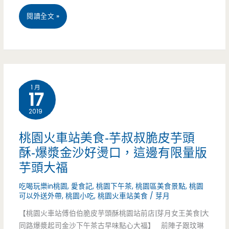
吃
桃
閱讀全文 »
飽
園
飽
中
壢
1 月
17
美
2019
食-
山
桃園火車站美食-芋叔叔脆皮芋頭
酥-爆漿金沙好燙口，這邊有限量版
東
芋頭大福
煎
吃喝玩樂in桃園
,
愛食記
,
桃園下午茶
,
桃園區美食景點
,
桃園
餅-
可以外送外帶
,
桃園小吃
,
桃園火車站美食
/
芽月
中
【桃園火車站傅伯伯脆皮芋頭酥桃園站前店|芽月女王美食|大
同路爆漿起司金沙下午茶古早味點心大福】 前陣子跟玟琳