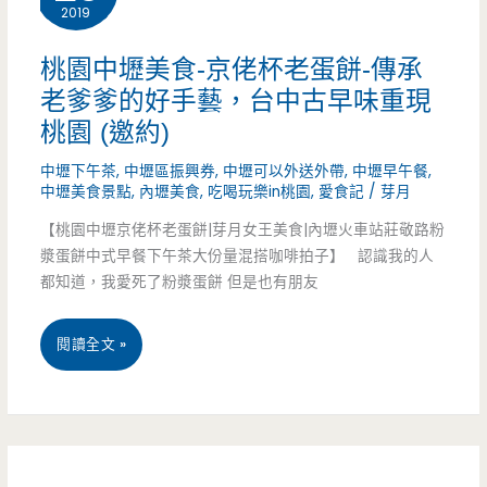
2019
食-
爆
爆
汁
桃園中壢美食-京佬杯老蛋餅-傳承
老爹爹的好手藝，台中古早味重現
漿
湯
桃園 (邀約)
蛋
包，
中壢下午茶
,
中壢區振興券
,
中壢可以外送外帶
,
中壢早午餐
,
餅-
臭
中壢美食景點
,
內壢美食
,
吃喝玩樂in桃園
,
愛食記
/
芽月
不
豆
【桃園中壢京佬杯老蛋餅|芽月女王美食|內壢火車站莊敬路粉
漿蛋餅中式早餐下午茶大份量混搭咖啡拍子】 認識我的人
起
腐
都知道，我愛死了粉漿蛋餅 但是也有朋友
眼
煎
桃
閱讀全文 »
北
包
園
部
讓
中
麵
人
壢
皮
印