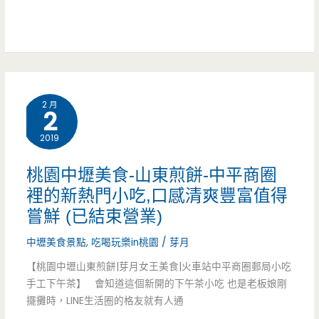
餅
驚
在
喜
內
萬
壢
分
2 月
出
2
(邀
沒，
2019
約)
新
桃園中壢美食-山東煎餅-中平商圈
奇
裡的新熱門小吃,口感清爽豐富值得
嘗鮮 (已結束營業)
的
中壢美食景點
,
吃喝玩樂in桃園
/
芽月
早
【桃園中壢山東煎餅|芽月女王美食|火車站中平商圈郵局小吃
午
手工下午茶】 會知道這個新開的下午茶小吃 也是老板娘剛
餐
擺攤時，LINE生活圈的格友就有人通