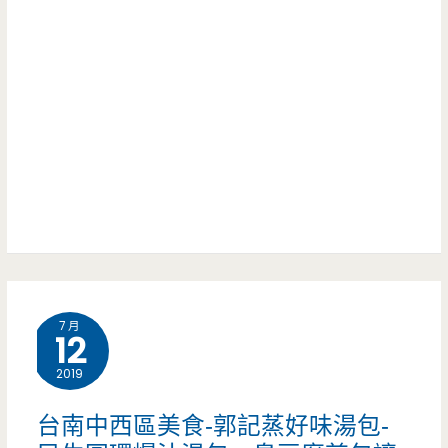
新
午
氣
茶,
象，
薑
早
汁
午
冰
餐
沙
豐
跟
富
綿
7 月
到
12
密
讓
2019
豆
人
花
台南中西區美食-郭記蒸好味湯包-
眼