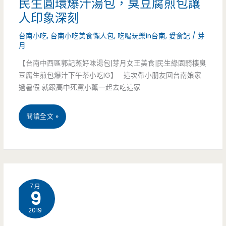
民生圓環爆汁湯包，臭豆腐煎包讓
超
人印象深刻
花
對
台南小吃
,
台南小吃美食懶人包
,
吃喝玩樂in台南
,
愛食記
/
芽
撩
味
月
亂
（已
【台南中西區郭記蒸好味湯包|芽月女王美食|民生綠園騎樓臭
豆腐生煎包爆汁下午茶小吃IG】 這次帶小朋友回台南娘家
(邀
結
過暑假 就跟高中死黨小薰一起去吃這家
約)
束
台
閱讀全文 »
營
南
業）
中
西
7 月
9
區
2019
美