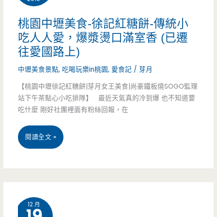
戀
桃園中壢美食-徐記紅糖餅-傳統小
吃人人愛，爆漿燙口滿室香 (已遷
豆
往愛國路上)
成
中壢美食景點
,
吃喝玩樂in桃園
,
愛食記
/
芽月
癮-
【桃園中壢徐記紅糖餅|芽月女王美食|尚豪鐵板燒SOGO監理
土
站下午茶點心小吃排隊】 最近天氣真的冷到爆 也不知道要
吃什麼 剛好社團裡面有粉絲回報，在
地
公
桃
閱讀全文 »
廟
園
旁
中
的
壢
不
12 月
19
美