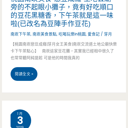
店，
旁的不起眼小攤子，竟有好吃順口
的豆花黑糖香，下午茶就是這一味
彌
啦(已改名為豆陣手作豆花)
月
南崁下午茶
,
南崁美食景點
,
吃喝玩樂in桃園
,
愛食記
/
芽月
蛋
【桃園南崁戀豆成癮|芽月女王美食|南崁交流道土地公廟快樂
糕
卡下午茶點心】 南崁這家豆花攤，其實我已經相中很久了
也常常聽阿純提起 可是他的時間我真的
的
首
桃
閱讀全文 »
選
園
哦
南
~~
崁
(邀
1 月
3
美
約)
2019
食-