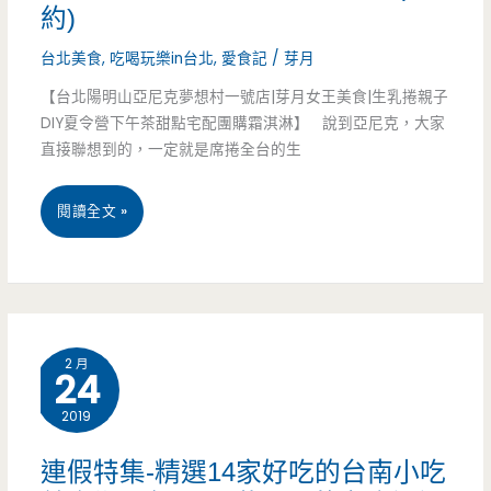
約)
有
台北美食
,
吃喝玩樂in台北
,
愛食記
/
芽月
食
【台北陽明山亞尼克夢想村一號店|芽月女王美食|生乳捲親子
候。
DIY夏令營下午茶甜點宅配團購霜淇淋】 說到亞尼克，大家
直接聯想到的，一定就是席捲全台的生
紅
豆-
台
閱讀全文 »
打
北
開
陽
販
明
賣
2 月
24
山-
機
2019
亞
進
尼
連假特集-精選14家好吃的台南小吃
入