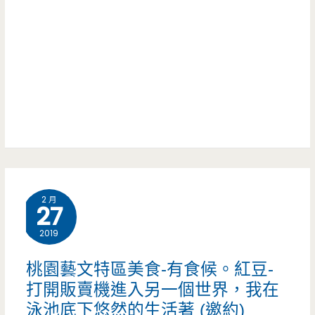
百
有
匯-
隱
先
藏
烤
版
後
仙
炸
氣
超
拍
2 月
多
27
照
汁，
2019
區
炸
桃園藝文特區美食-有食候。紅豆-
全
打開販賣機進入另一個世界，我在
泳池底下悠然的生活著 (邀約)
雞