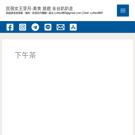
跳
民宿女王芽月-美食.旅遊.全台趴趴走
至
桃園美食部落客，邀約 -民宿合作體驗~ 請洽
cythia0805@gmail.com
//LINE: cythia0805
Main
主
要
Men
內
容
下午茶