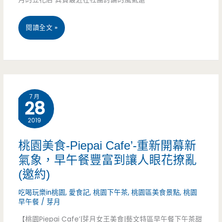
耽
桃
閱讀全文 »
誤
園
的
中
綠
壢
豆
7 月
28
美
沙
2019
食-
冰
六
店，
桃園美食-Piepai Cafe’-重新開幕新
氣象，早午餐豐富到讓人眼花撩亂
年
餐
(邀約)
級
點
吃喝玩樂in桃園
,
愛食記
,
桃園下午茶
,
桃園區美食景點
,
桃園
傳
平
早午餐
/
芽月
統
價
【桃園Piepai Cafe’|芽月女王美食|藝文特區早午餐下午茶甜