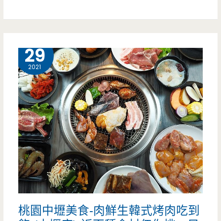
平
只
價
要
韓
10 月
29
465
式
元
2021
料
（邀
理
約）
超
划
算，
不
用
桃園中壢美食-肉鮮生韓式烤肉吃到
一