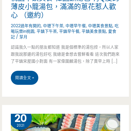
薄皮小籠湯包，滿滿的蔥花惹人歡
心 （邀約）
2022過年有開的
,
中壢下午茶
,
中壢早午餐
,
中壢美食景點
,
吃
喝玩樂in桃園
,
平鎮下午茶
,
平鎮早午餐
,
平鎮美食景點
,
愛食
記
/
芽月
認識我久一點的朋友都知道 我是個標準的湯包控，所以人家
跟我說那邊的湯包好吃 我總是會想去嘗鮮看看 這次我們跑來
了平鎮宋屋國小對面 有一家偉圍麟湯包，除了賣早上時 […]
桃
閱讀全文 »
園
平
鎮
11 月
20
美
2021