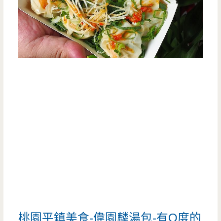
桃園平鎮美食-偉園麟湯包-有Q度的