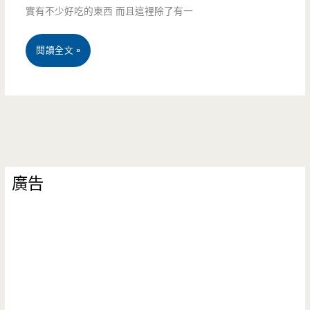
實有不少好吃的東西 而且這裡除了有一
大
桃
閱讀全文 »
操
園
場
藝
旁
文
不
特
起
廣告
區
眼
美
工
食-
作
滷
室，
味
法