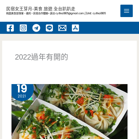
跳
民宿女王芽月-美食.旅遊.全台趴趴走
至
桃園美食部落客，邀約 -民宿合作體驗~ 請洽
cythia0805@gmail.com
//LINE: cythia0805
Main
主
要
Men
內
容
2022過年有開的
12 月
19
2021