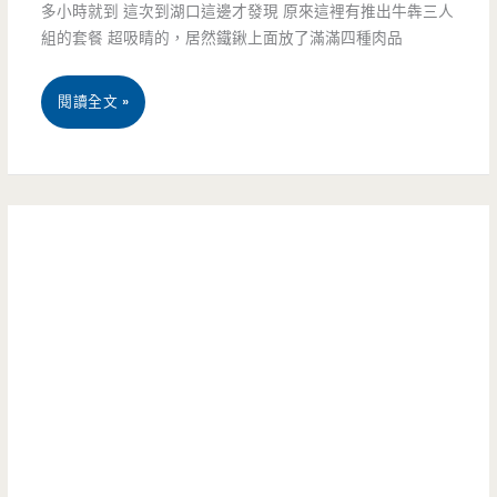
隱
多小時就到 這次到湖口這邊才發現 原來這裡有推出牛犇三人
組的套餐 超吸睛的，居然鐵鍬上面放了滿滿四種肉品
脂
藏
健
版
新
閱讀全文 »
康
雙
竹
料
人
湖
理-
雞
口
低
佛
美
卡
拉
食-
料
麵
牛
理
等
柒
低
你
丼
熱
點
食