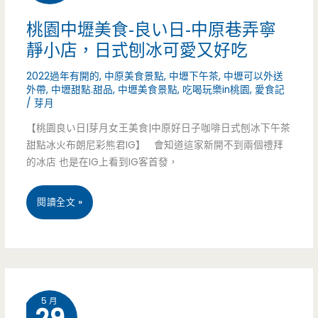
衝
Nu
桃園中壢美食-良い日-中原巷弄寧
(邀
靜小店，日式刨冰可愛又好吃
pasta
約)
2022過年有開的
,
中原美食景點
,
中壢下午茶
,
中壢可以外送
桃
外帶
,
中壢甜點.甜品
,
中壢美食景點
,
吃喝玩樂in桃園
,
愛食記
/
芽月
園
【桃園良い日|芽月女王美食|中原好日子咖啡日式刨冰下午茶
楊
甜點冰火布朗尼彩熊君IG】 會知道這家新開不到兩個禮拜
梅
的冰店 也是在IG上看到IG客首發，
店-
桃
閱讀全文 »
有
園
遊
中
戲
壢
室
5 月
美