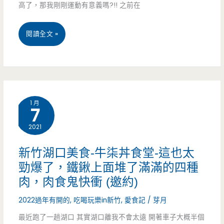
高了，那我剛剛運動有意義嗎?!! 之前在
子
桃
閱讀全文 »
清
園
雞
八
拉
德
麵
1 月
7
美
湯
2021
食-
頭
日
好
新竹湖口美食-牛柒丼食堂-這也太
勁爆了，鐵鍬上面堆了滿滿的四種
輕
讚，
肉，肉食鬼快衝 (邀約)
好
還
2022過年有開的
,
吃喝玩樂in新竹
,
愛食記
/
芽月
食
有
最近跑了一趟湖口 其實湖口離我不會太遠 開著車子大概半個
低