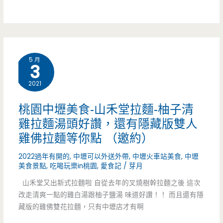
雞
你
蛋
850
糕
元
5 月
裡
3
（邀
面，
2021
約）
米
桃園中壢美食-山禾堂拉麵-柚子清
血.
雞拉麵湯頭好讚，還有隱藏版雙人
雞佛拉麵等你點 （邀約）
皮
2022過年有開的
,
中壢可以外送外帶
,
中壢火車站美食
,
中壢
蛋.
美食景點
,
吃喝玩樂in桃園
,
愛食記
/
芽月
鹹
山禾堂又出新式拉麵啦 自從去年的叉燒樹幹拉麵之後 這次
改走清爽一點的雞白湯跟柚子鹽湯 味道好讚！！ 而且還有隱
酥
藏版的雞佛雙花拉麵，只有中壢店才有啊
雞