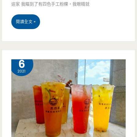
壢
這家 我瞄到了有四色手工粉粿，我眼睛就
店)-
桃
閱讀全文 »
近
園
百
中
種
壢
9 月
6
食
美
2021
材
食-
任
午
你
後
挑，
巷
只
弄-
要