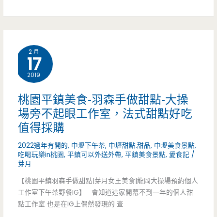
店-
不
知
2 月
不
17
覺
2019
就
桃園平鎮美食-羽森手做甜點-大操
被
場旁不起眼工作室，法式甜點好吃
值得採購
推
2022過年有開的
,
中壢下午茶
,
中壢甜點.甜品
,
中壢美食景點
,
坑
吃喝玩樂in桃園
,
平鎮可以外送外帶
,
平鎮美食景點
,
愛食記
/
芽月
的
【桃園平鎮羽森手做甜點|芽月女王美食|龍岡大操場預約個人
丼
工作室下午茶野餐IG】 會知道這家開幕不到一年的個人甜
飯，
點工作室 也是在IG上偶然發現的 查