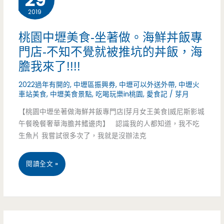
29
的
2019
食-
舒
良
桃園中壢美食-坐著做。海鮮丼飯專
適
門店-不知不覺就被推坑的丼飯，海
い
用
膽我來了!!!!
日-
餐
2022過年有開的
,
中壢區振興券
,
中壢可以外送外帶
,
中壢火
中
車站美食
,
中壢美食景點
,
吃喝玩樂in桃園
,
愛食記
/
芽月
點，
原
【桃園中壢坐著做海鮮丼飯專門店|芽月女王美食|威尼斯影城
二
午餐晚餐奢華海膽丼鰭邊肉】 認識我的人都知道，我不吃
巷
百
生魚片 我嘗試很多次了，我就是沒辦法克
弄
多
桃
閱讀全文 »
寧
塊
園
靜
就
中
小
可
壢
店，