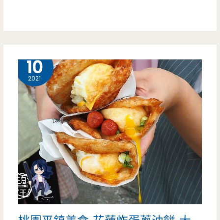
奶
蓋
+果
8 月
10
茶
2021
有
全
新
感
受
風
味，
滿