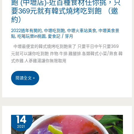
飽 (中壢店)-近百種食材任你挑，只
千
要369元就有韓式燒烤吃到飽 （邀
塊
約）
就
2022過年有開的
,
中壢吃到飽
,
中壢火車站美食
,
中壢美食景
點
,
吃喝玩樂in桃園
,
愛食記
/
芽月
吃
中壢最便宜的韓式燒烤吃到飽來了 只要平日中午只要369
超
元就可以讓你吃到飽 炸物.牛排.雞腿排.各類韓式小菜/熟食.韓
式炸雞.人蔘雞湯讓你無限取用
撐
（邀
桃
閱讀全文 »
約）
園
中
壢
9 月
14
美
2021