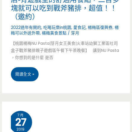
塊就可以吃到戰斧豬排，超值！！
了
（邀約）
滿
2022過年有開的
,
吃喝玩樂in桃園
,
愛食記
,
楊梅區復興券
,
楊
滿
梅可以外送外帶
,
楊梅美食景點
/
芽月
的
【桃園楊梅NU Pasta|芽月女王美食|火車站幼獅工業區吐司
盒子戰斧豬排親子遊戲區午餐下午茶晚餐】 講到NU Pasta
四
，你想到的是什麼 是否
種
桃
閱讀全文 »
肉，
園
肉
楊
食
梅
鬼
7 月
27
美
快
2019
食-