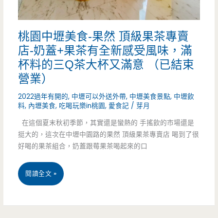
四
369
色
元
桃園中壢美食-果然 頂級果茶專賣
粉
就
店-奶蓋+果茶有全新感受風味，滿
粿
杯料的三Q茶大杯又滿意 （已結束
有
好
營業）
韓
療
2022過年有開的
,
中壢可以外送外帶
,
中壢美食景點
,
中壢飲
式
料
,
內壢美食
,
吃喝玩樂in桃園
,
愛食記
/
芽月
癒，
燒
在這個夏末秋初季節，其實還是蠻熱的 手搖飲的市場還是
美
挺大的，這次在中壢中園路的果然 頂級果茶專賣店 喝到了很
烤
好喝的果茶組合，奶蓋跟莓果茶喝起來的口
食
吃
總
桃
閱讀全文 »
到
在
園
飽
不
中
（邀