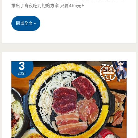
小
推出了宵夜吃到飽的方案 只要465元+
籠
桃
閱讀全文 »
湯
園
包，
龜
滿
山
11 月
3
滿
美
2021
的
食-
蔥
巴
花
適
惹
經
人
典
歡