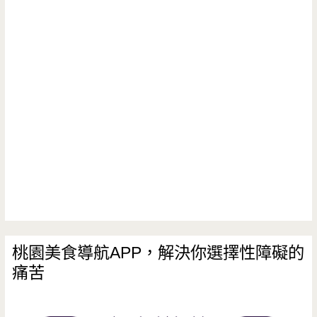
城-
式
再
甜
訪
點
依
好
舊
吃
美
值
味，
得
熱
採
熱
購
吃
桃園美食導航APP，解決你選擇性障礙的
痛苦
更
加