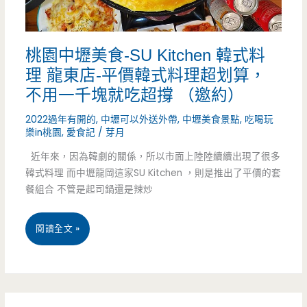
麻
心
辣
（邀
桃園中壢美食-SU Kitchen 韓式料
鍋
約）
理 龍東店-平價韓式料理超划算，
林
不用一千塊就吃超撐 （邀約）
口
2022過年有開的
,
中壢可以外送外帶
,
中壢美食景點
,
吃喝玩
樂in桃園
,
愛食記
/
芽月
店-
近年來，因為韓劇的關係，所以市面上陸陸續續出現了很多
宵
韓式料理 而中壢龍岡這家SU Kitchen ，則是推出了平價的套
夜
餐組合 不管是起司鍋還是辣炒
場
桃
閱讀全文 »
吃
園
到
中
飽
壢