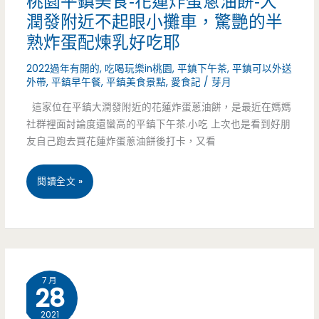
桃園平鎮美食-花蓮炸蛋蔥油餅-大
潤發附近不起眼小攤車，驚艷的半
杯
熟炸蛋配煉乳好吃耶
料
2022過年有開的
,
吃喝玩樂in桃園
,
平鎮下午茶
,
平鎮可以外送
的
外帶
,
平鎮早午餐
,
平鎮美食景點
,
愛食記
/
芽月
這家位在平鎮大潤發附近的花蓮炸蛋蔥油餅，是最近在媽媽
三
社群裡面討論度還蠻高的平鎮下午茶.小吃 上次也是看到好朋
Q
友自己跑去買花蓮炸蛋蔥油餅後打卡，又看
茶
桃
閱讀全文 »
大
園
杯
平
又
鎮
滿
7 月
28
美
意
2021
食-