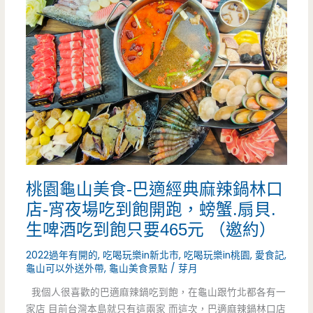
食-
偉
園
麟
湯
包-
有
桃園龜山美食-巴適經典麻辣鍋林口
Q
店-宵夜場吃到飽開跑，螃蟹.扇貝.
度
生啤酒吃到飽只要465元 （邀約）
的
2022過年有開的
,
吃喝玩樂in新北市
,
吃喝玩樂in桃園
,
愛食記
,
龜山可以外送外帶
,
龜山美食景點
/
芽月
薄
我個人很喜歡的巴適麻辣鍋吃到飽，在龜山跟竹北都各有一
皮
家店 目前台灣本島就只有這兩家 而這次，巴適麻辣鍋林口店