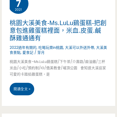
7
食-
近
2021
石
不
頭
起
桃園大溪美食-Ms.LuLu鷄蛋糕-把創
意包進雞蛋糕裡面，米血.皮蛋.鹹
燒
眼
酥雞通通有
肉-
小
2022過年有開的
,
吃喝玩樂in桃園
,
大溪可以外送外帶
,
大溪美
被
攤
食景點
,
愛食記
/
芽月
燒
車，
桃園大溪美食–Ms.LuLu鷄蛋糕/下午茶/介壽路/麻油雞/三杯
米血/小吃/預約制/IG/僑美教會/埔頂公園 會知道大溪這家
肉
驚
可愛的卡踏掐雞蛋糕，是
耽
艷
桃
閱讀全文 »
誤
的
園
的
半
大
另
熟