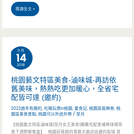
海
桃
閱讀全文 »
膽
園
我
平
來
鎮
了!!!!
11 月
14
美
2018
食-
羽
桃園藝文特區美食-滷味城-再訪依
舊美味，熱熱吃更加暖心，全省宅
森
配皆可達 (邀約)
手
2022過年有開的
,
吃喝玩樂in桃園
,
愛食記
,
桃園區振興券
,
桃
做
園區美食景點
,
桃園可以外送外帶
/
芽月
甜
【桃園藝文特區滷味城|芽月女王美食|團購宅配青埔棒球場宵
夜下酒野餐餐盒】 桃園莊敬路的尊爵大飯店這邊的區域 其
點-