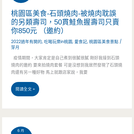
（已
花
桃園區美食-石頭燒肉-被燒肉耽誤
結
的另類壽司，50貫鮭魚握壽司只賣
蓮
束
你850元 （邀約）
炸
營
2022過年有開的
,
吃喝玩樂in桃園
,
愛食記
,
桃園區美食景點
/
蛋
芽月
業）
蔥
疫情期間，大家肯定是自己煮到很膩很膩 剛好我接到石頭
燒肉的邀約 要來拍燒肉套餐 可是沒想到我居然發現了石頭燒
油
肉還有另一種好物 馬上就跟店家說，我要
餅-
桃
閱讀全文 »
大
園
潤
區
發
美
附
6 月