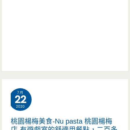
量，
（邀
堂-
現
約）
這
在
也
還
太
有
勁
真
爆
空
了，
料
鐵
理
7 月
鍬
22
包
上
2020
(邀
面
桃園楊梅美食-Nu pasta 桃園楊梅
約)
堆
店-有遊戲室的舒適用餐點，二百多