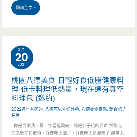
通
桃
閱讀全文 »
通
園
有
中
壢
3 月
20
美
2021
食-
山
桃園八德美食-日輕好食低脂健康料
理-低卡料理低熱量，現在還有真空
禾
料理包 (邀約)
堂
2022過年有開的
,
八德可以外送外帶
,
八德美食景點
,
愛食記
/
拉
芽月
麵-
你是否跟我一樣，每當運動完，總是肚子餓的要命 然後吃
完之後才在後悔，好像吃太油了，好像吃太多澱粉了 熱量太
柚