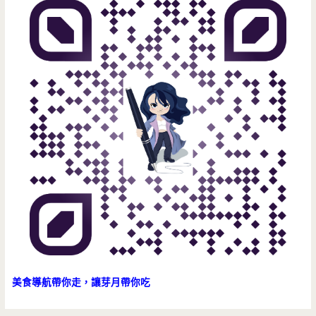
暖
心，
全
省
宅
配
皆
可
達
(邀
約)
美食導航帶你走，讓芽月帶你吃