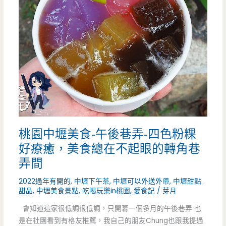
食-
肉
鮮
生
韓
式
烤
桃園中壢美食-午後巷弄-四色粉粿
肉
好療癒，美食總在不起眼的轉角巷
吃
弄間
到
2022過年有開的
,
中壢下午茶
,
中壢可以外送外帶
,
中壢甜點.
甜品
,
中壢美食景點
,
吃喝玩樂in桃園
,
愛食記
/
芽月
飽
會知道這家很低調很低調，只開幕一個多月的午後巷弄 也
(中
是在社團看到有格友推薦，我自己的朋友Chung也跟我提過