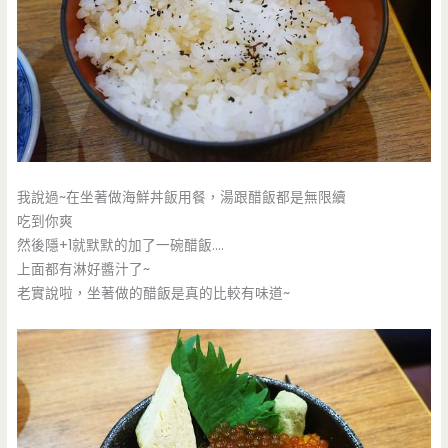
我說過~在坐著做海鮮丼飯用餐，湯跟醋飯都是無限續
吃到你爽
然後隱+1就默默的加了一碗醋飯….
上面都有淋好醬汁了~
老實說啦，坐著做的醋飯是真的比較有味道~