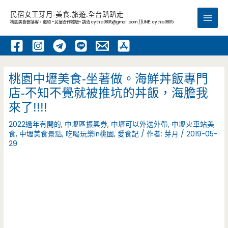
跳
民宿女王芽月-美食.旅遊.全台趴趴走
至
桃園美食部落客，邀約 -民宿合作體驗~ 請洽
cythia0805@gmail.com
//LINE: cythia0805
Main
主
要
Men
內
容
桃園中壢美食-坐著做。海鮮丼飯專門
店-不知不覺就被推坑的丼飯，海膽我
來了!!!!
2022過年有開的
,
中壢區振興券
,
中壢可以外送外帶
,
中壢火車站美
食
,
中壢美食景點
,
吃喝玩樂in桃園
,
愛食記
/ 作者:
芽月
/
2019-05-
29