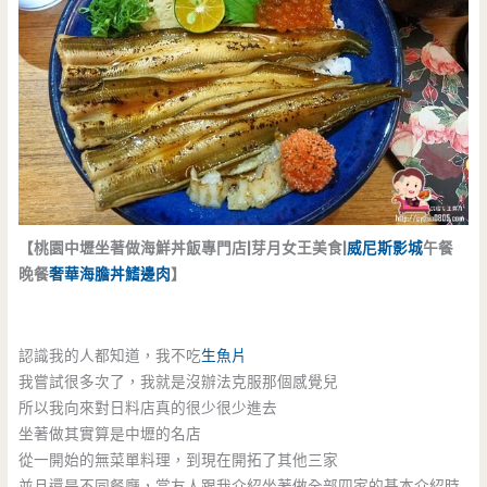
【桃園中壢坐著做海鮮丼飯專門店|芽月女王美食|
威尼斯影城
午餐
晚餐
奢華海膽丼
鰭邊肉
】
認識我的人都知道，我不吃
生魚片
我嘗試很多次了，我就是沒辦法克服那個感覺兒
所以我向來對日料店真的很少很少進去
坐著做其實算是中壢的名店
從一開始的無菜單料理，到現在開拓了其他三家
並且還是不同餐廳，當友人跟我介紹坐著做全部四家的基本介紹時