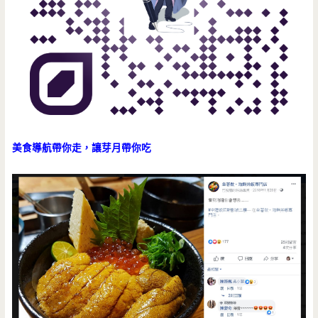
美食導航帶你走，讓芽月帶你吃