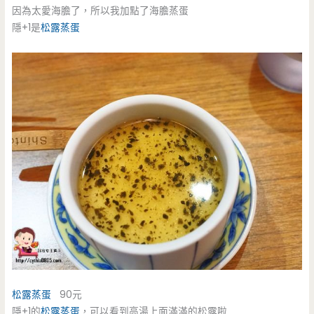
因為太愛海膽了，所以我加點了海膽蒸蛋
隱+1是
松露蒸蛋
松露蒸蛋
90元
隱+1的
松露蒸蛋
，可以看到高湯上面滿滿的松露啦