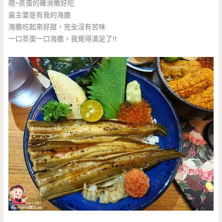
嗯~蒸蛋的確滑嫩好吃
最主要是有我的海膽
海膽吃起來好甜，完全沒有苦味
一口蒸蛋一口海膽，我覺得滿足了!!