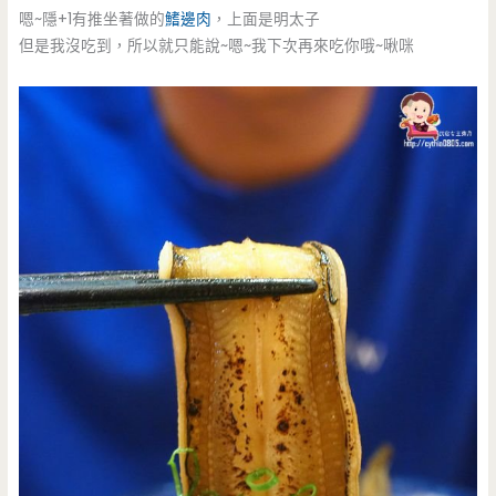
嗯~隱+1有推坐著做的
鰭邊肉
，上面是明太子
但是我沒吃到，所以就只能說~嗯~我下次再來吃你哦~啾咪