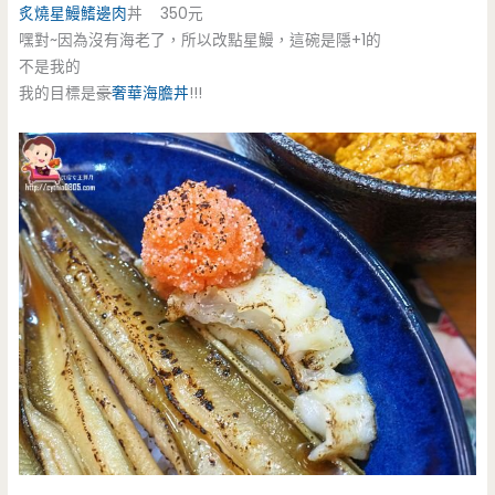
炙燒星鰻鰭邊肉
丼 350元
嘿對~因為沒有海老了，所以改點星鰻，這碗是隱+1的
不是我的
我的目標是
豪
奢華海膽丼
!!!