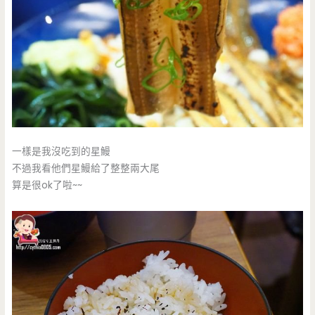
一樣是我沒吃到的星鰻
不過我看他們星鰻給了整整兩大尾
算是很ok了啦~~