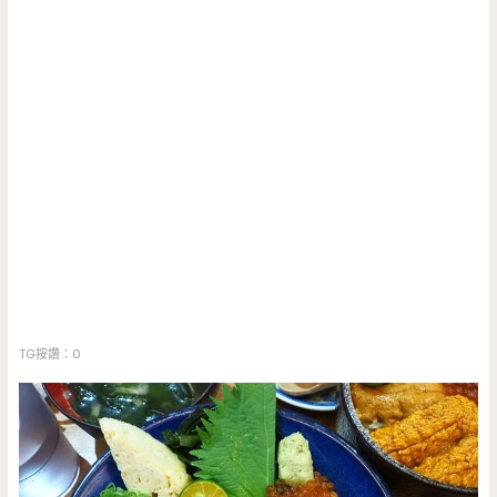
TG按讚：0