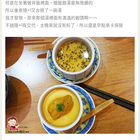
但是在坐著做丼飯裡面，醋飯跟湯是無限續的
所以後來隱+1又去撈了一碗湯
我才發現，原來那個湯裡面有滿滿的蝦頭啊~~~~
不過隱+1有交代，太晚來就沒有料了，所以還是早點來卡保險