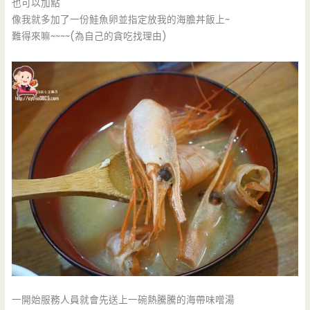
也可以加點
像我就多加了一份鮭魚卵並指定放我的海膽丼飯上~
難得來嘛~~~~(為自己的貪吃找理由)
一開始服務人員就會先送上一碗熱騰騰的海帶味噌湯