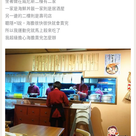
坐著做在威尼斯二樓有二家
一家是海鮮丼飯一家則是居酒屋
另一邊的二樓則是壽司店
聽隱+1說，海膽很快很快就會賣完
所以我運動完就馬上殺來吃了
我超級擔心海膽賣完怎麼辦