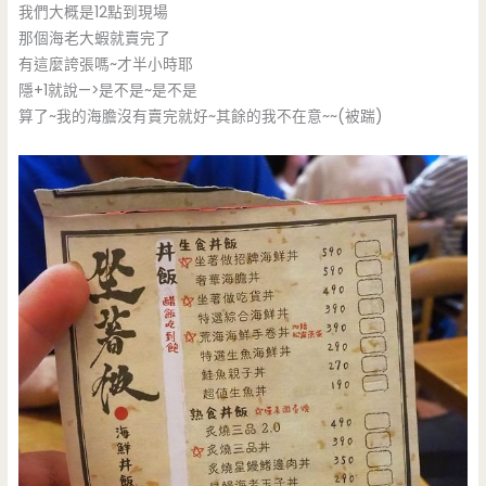
我們大概是12點到現場
那個海老大蝦就賣完了
有這麼誇張嗎~才半小時耶
隱+1就說—>是不是~是不是
算了~我的海膽沒有賣完就好~其餘的我不在意~~(被踹)