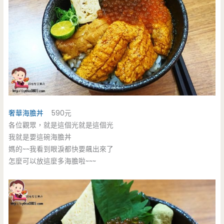
奢華海膽丼
590元
各位觀眾，就是這個光就是這個光
我就是要這碗海膽丼
媽的~~我看到眼淚都快要飆出來了
怎麼可以放這麼多海膽啦~~~