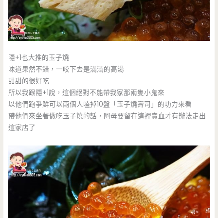
隱+1也大推的玉子燒
味道果然不錯，一咬下去是滿滿的高湯
甜甜的很好吃
所以我跟隱+1說，這個絕對不能帶我家那兩隻小鬼來
以他們跑爭鮮可以兩個人嗑掉10盤「玉子燒壽司」的功力來看
帶他們來坐著做吃玉子燒的話，阿母要留在這裡賣血才有辦法走出
這家店了