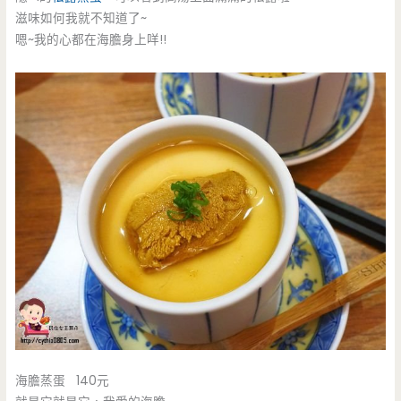
滋味如何我就不知道了~
嗯~我的心都在海膽身上咩!!
海膽蒸蛋 140元