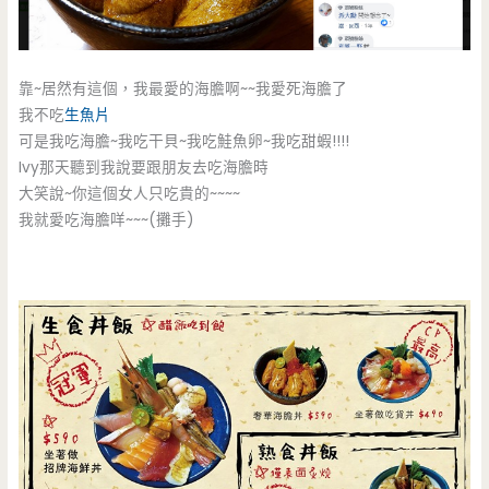
靠~居然有這個，我最愛的海膽啊~~我愛死海膽了
我不吃
生魚片
可是我吃海膽~我吃干貝~我吃鮭魚卵~我吃甜蝦!!!!
Ivy那天聽到我說要跟朋友去吃海膽時
大笑說~你這個女人只吃貴的~~~~
我就愛吃海膽咩~~~(攤手)