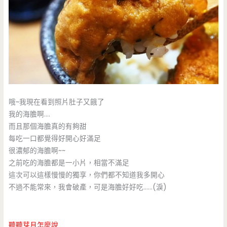
哦~我現在看到照片肚子又餓了
我的海膽啊….
而且那個海膽真的有夠甜
每吃一口都覺得好開心好滿足
很濃郁的海膽啊~~
之前吃的海膽都是一小片，相當不滿足
這次可以這樣慢慢的獨享，你們都不知道我多開心
不過不能常來，我會破產，可是海膽好好吃……(淚)
聽聽芽月怎麼說