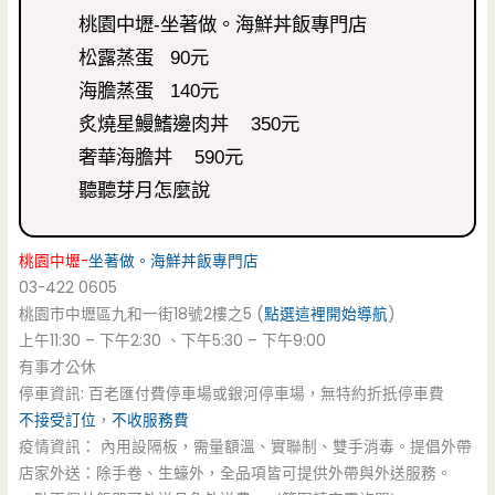
桃園中壢-坐著做。海鮮丼飯專門店
松露蒸蛋 90元
海膽蒸蛋 140元
炙燒星鰻鰭邊肉丼 350元
奢華海膽丼 590元
聽聽芽月怎麼說
桃園中壢-
坐著做。海鮮丼飯專門店
03-422 0605
桃園市中壢區九和一街18號2樓之5 (
點選這裡開始導航
)
上午11:30 – 下午2:30 、下午5:30 – 下午9:00
有事才公休
停車資訊: 百老匯付費停車場或銀河停車場，無特約折扺停車費
不接受訂位
，
不收服務費
疫情資訊： 內用設隔板，需量額溫、實聯制、雙手消毒。提倡外帶
店家外送：除手卷、生蠔外，全品項皆可提供外帶與外送服務。