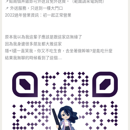
📌點兩個丼飯即可外送且免外送費。（範圍請來電詢問）
📌 外送服務，只送到一樓大門口
2022過年營業資訊：初一起正常營業
原本我以為我這輩子應該是跟這家店無緣了
因為我身邊很多朋友都大推這家
隱+1還一直笑我，你又不吃生食，去坐著做幹嘛?是能吃什麼
結果我無聊的時候看到了這個…..