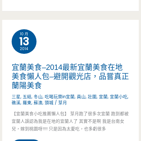
野
讓
子
間
您
DIY/
的
慢
民
10 月
下
13
慢
宿
午
挑
2014
選
茶，
選，
擇
宜蘭美食–2014最新宜蘭美食在地
限
細
美食懶人包–避開觀光店，品嘗真正
蘭陽美食
量
細
版
三星
,
五結
,
冬山
,
吃喝玩樂in宜蘭
,
員山
,
壯圍
,
宜蘭
,
宜蘭小吃
,
品
礁溪
,
羅東
,
蘇澳
,
頭城
/
芽月
的
嘗
【宜蘭美食小吃推薦懶人包】 芽月跑了很多次宜蘭 跑到都被
蛋
~
宜蘭人誤認為我是在地的宜蘭人了 其實不是啊 我是台南女
兒，嫁到桃園呀!!!! 只是因為太愛吃，也多虧很多
糕
(食