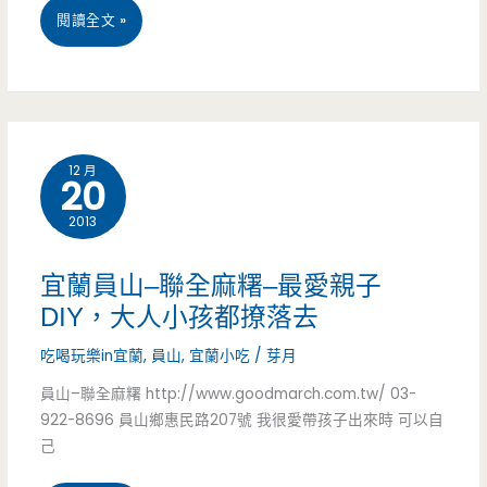
用
尚
宜
閱讀全文 »
團
玩
蘭
購
家)
美
不
食
12 月
用
20
–
搶!!
2013
2014
(文
最
宜蘭員山–聯全麻糬–最愛親子
末
新
DIY，大人小孩都撩落去
送
宜
吃喝玩樂in宜蘭
,
員山
,
宜蘭小吃
/
芽月
免
蘭
員山–聯全麻糬 http://www.goodmarch.com.tw/ 03-
922-8696 員山鄉惠民路207號 我很愛帶孩子出來時 可以自
費
美
己
蛋
食