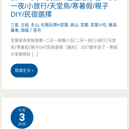
一夜/小旅行/天堂鳥/寒暑假/親子
DIY/民宿選擇
三星
,
五結
,
冬山
,
吃喝玩樂in宜蘭
,
員山
,
宜蘭
,
宜蘭小吃
,
礁溪
,
羅東
,
頭城
/
芽月
宜蘭美食景點推薦–二天一夜懶人包/二天一夜/小旅行/天堂
鳥/寒暑假/親子DIY/民宿選擇 (邀約) 2017雞年到了，寒假
大家都想好 […]
宜
閱讀全文 »
蘭
美
食
11 月
3
景
2015
點