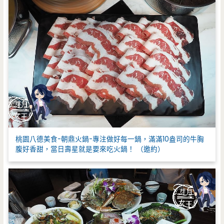
桃園八德美食-朝鼎火鍋-專注做好每一鍋，滿滿10盎司的牛胸
腹好香甜，當日壽星就是要來吃火鍋！ （邀約）