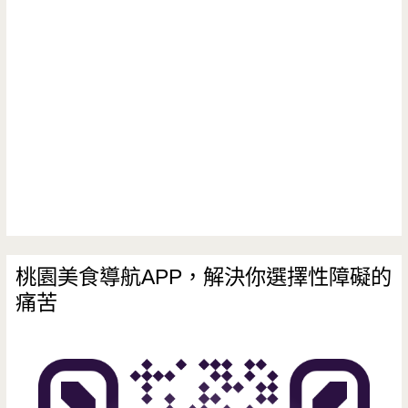
披
薩
–
親
子
DIY
披
薩，
桃園美食導航APP，解決你選擇性障礙的
痛苦
小
小
孩
童