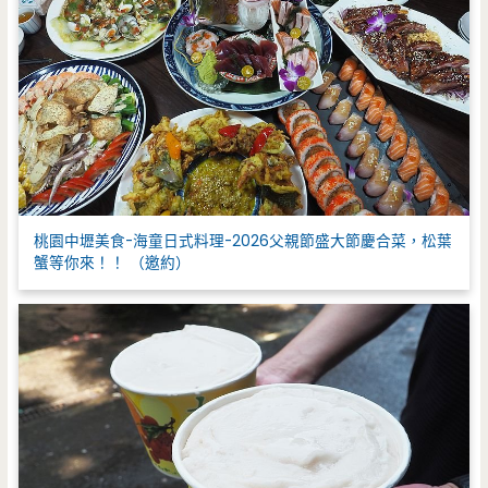
桃園中壢美食-海童日式料理-2026父親節盛大節慶合菜，松葉
蟹等你來！！ （邀約）