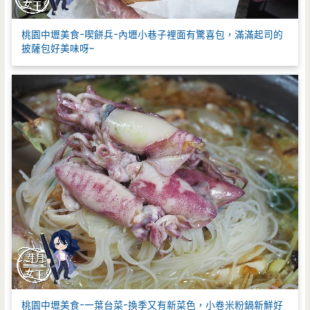
桃園中壢美食-喫餅兵-內壢小巷子裡面有驚喜包，滿滿起司的
披薩包好美味呀~
桃園中壢美食-一葉台菜-換季又有新菜色，小卷米粉鍋新鮮好