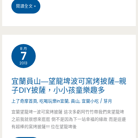
糕
宜
閱讀全文 »
在
含
蘭
地
運)
員
美
山
食
8 月
7
–
懶
2013
聯
人
全
包
宜蘭員山—望龍埤波可窯烤披薩–親
麻
子DIY披薩，小小孩童樂趣多
–
糬
上了奇摩首頁
,
吃喝玩樂in宜蘭
,
員山
,
宜蘭小吃
/
芽月
避
–
宜蘭望龍埤—波可窯烤披薩 這次多虧阿竹竹帶我們來望龍埤
開
之前我就很想來逛逛 倒不是因為下一站幸福的緣故 而是這邊
最
觀
有超棒的窯烤披薩!!! 位在望龍埤後
愛
光