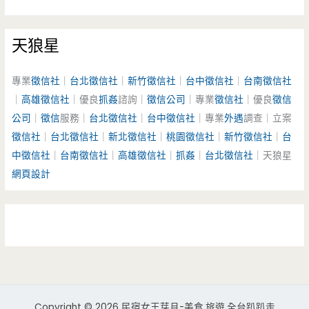
天狼星
專業
徵信社
｜
台北徵信社
｜
新竹徵信社
｜
台中徵信社
｜
台南徵信社
｜
高雄徵信社
｜優良
抓姦
諮詢｜
徵信公司
｜專業
徵信社
｜優良
徵信
公司
｜
徵信
服務｜
台北徵信社
｜
台中徵信社
｜專業
外遇
調查｜立案
徵信社
｜
台北徵信社
｜
新北徵信社
｜
桃園徵信社
｜
新竹徵信社
｜
台
中徵信社
｜
台南徵信社
｜
高雄徵信社
｜
抓姦
｜
台北徵信社
｜天狼星
網頁設計
Copyright © 2026 民宿女王芽月-美食.旅遊.全台趴趴走