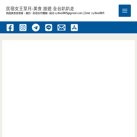
跳
民宿女王芽月-美食.旅遊.全台趴趴走
至
桃園美食部落客，邀約 -民宿合作體驗~ 請洽
cythia0805@gmail.com
//LINE: cythia0805
Main
主
要
Men
內
容