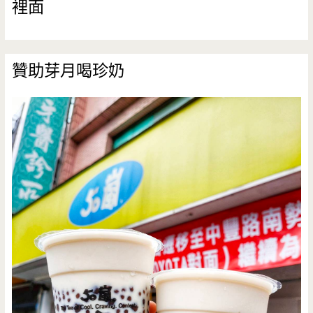
裡面
贊助芽月喝珍奶