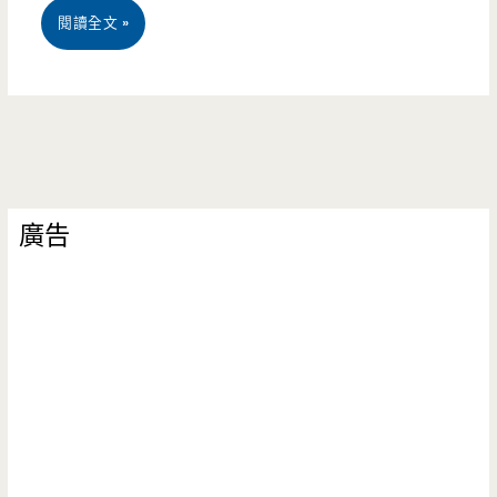
宜
閱讀全文 »
親
店，
蘭
子
品
員
DIY，
嘗
山
大
真
—
人
正
廣告
望
小
蘭
龍
孩
陽
埤
都
美
波
撩
食
可
落
窯
去
烤