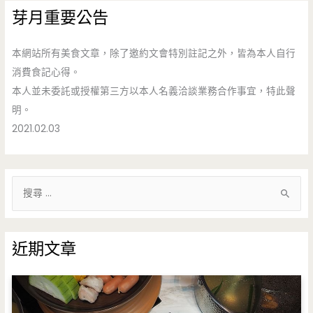
芽月重要公告
本網站所有美食文章，除了邀約文會特別註記之外，皆為本人自行
消費食記心得。
本人並未委託或授權第三方以本人名義洽談業務合作事宜，特此聲
明。
2021.02.03
搜
尋
關
鍵
近期文章
字
: