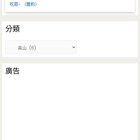
吃耶~ （邀約）
分類
分
類
廣告