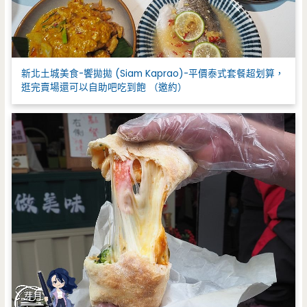
新北土城美食-饗拋拋 (Siam Kaprao)-平價泰式套餐超划算，
逛完賣場還可以自助吧吃到飽 （邀約）