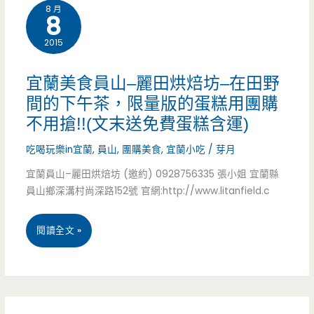
8 月
8
推
一
2015
薦
夜
懶
懶
宜蘭美食員山–麗田烘焙坊–在田野
人
間的下午茶，限量版的蛋糕用團購
人
不用搶!!(文末送免費蛋糕含運)
包
包
吃喝玩樂in宜蘭
,
員山
,
團購美食
,
宜蘭小吃
/
芽月
(2016
送
宜蘭員山–麗田烘焙坊 (邀約) 0928756335 張小姐 宜蘭縣
年
給
員山鄉深溝村尚深路152號 官網:http://www.litanfield.c
2
你
宜
閱讀全文 »
月
啦/
蘭
更
二
美
新)-91
天
食
家