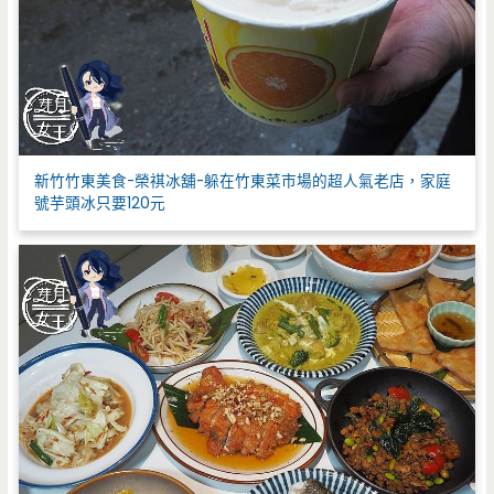
新竹竹東美食-榮祺冰舖-躲在竹東菜市場的超人氣老店，家庭
號芋頭冰只要120元