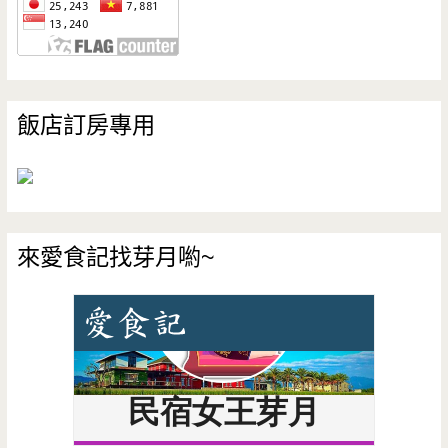
飯店訂房專用
來愛食記找芽月喲~