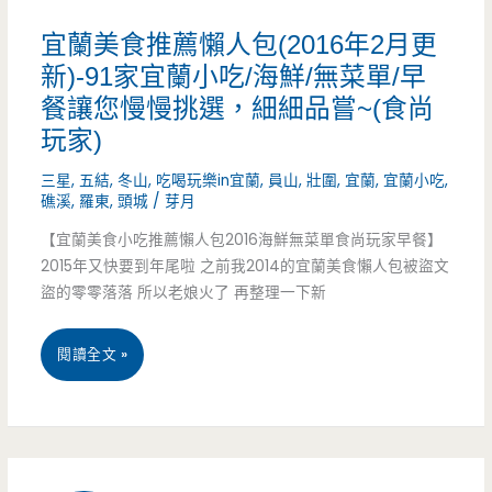
推
宜蘭美食推薦懶人包(2016年2月更
薦
新)-91家宜蘭小吃/海鮮/無菜單/早
餐讓您慢慢挑選，細細品嘗~(食尚
–
玩家)
新
三星
,
五結
,
冬山
,
吃喝玩樂in宜蘭
,
員山
,
壯圍
,
宜蘭
,
宜蘭小吃
,
年
礁溪
,
羅東
,
頭城
/
芽月
走
【宜蘭美食小吃推薦懶人包2016海鮮無菜單食尚玩家早餐】
2015年又快要到年尾啦 之前我2014的宜蘭美食懶人包被盜文
春
盜的零零落落 所以老娘火了 再整理一下新
何
宜
閱讀全文 »
處
蘭
去，
美
二
食
天