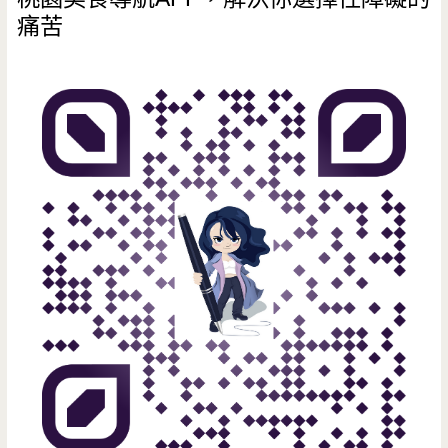
痛苦
有
些
改
變