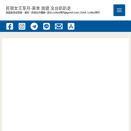
跳
民宿女王芽月-美食.旅遊.全台趴趴走
至
桃園美食部落客，邀約 -民宿合作體驗~ 請洽
cythia0805@gmail.com
//LINE: cythia0805
Main
主
要
Men
內
容