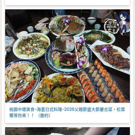
桃園中壢美食-海童日式料理-2026父親節盛大節慶合菜，松葉
蟹等你來！！ （邀約）