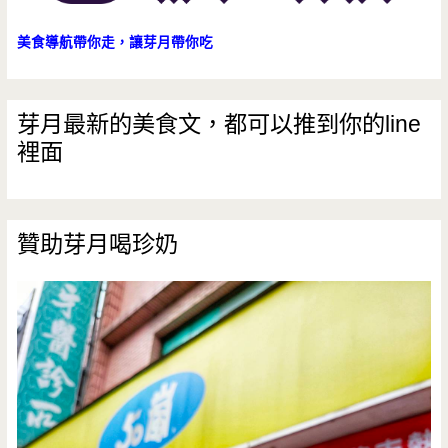
美食導航帶你走，讓芽月帶你吃
芽月最新的美食文，都可以推到你的line
裡面
贊助芽月喝珍奶