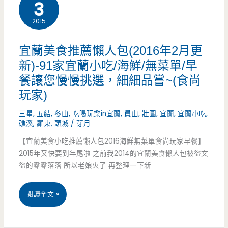
3
美
一
2015
食
夜
推
宜蘭美食推薦懶人包(2016年2月更
懶
薦
新)-91家宜蘭小吃/海鮮/無菜單/早
人
餐讓您慢慢挑選，細細品嘗~(食尚
–
玩家)
包
羅
送
三星
,
五結
,
冬山
,
吃喝玩樂in宜蘭
,
員山
,
壯圍
,
宜蘭
,
宜蘭小吃
,
家
礁溪
,
羅東
,
頭城
/
芽月
給
蔥
【宜蘭美食小吃推薦懶人包2016海鮮無菜單食尚玩家早餐】
你
2015年又快要到年尾啦 之前我2014的宜蘭美食懶人包被盜文
捲
盜的零零落落 所以老娘火了 再整理一下新
啦/
餅
二
宜
閱讀全文 »
–
天
蘭
排