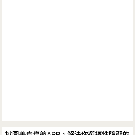
卜
肉
店
–
80
年
載
的
老
店，
味
道
桃園美食導航APP，解決你選擇性障礙的