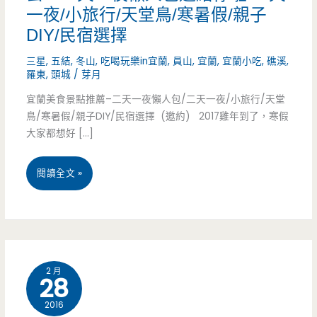
一夜/小旅行/天堂鳥/寒暑假/親子
DIY/民宿選擇
三星
,
五結
,
冬山
,
吃喝玩樂in宜蘭
,
員山
,
宜蘭
,
宜蘭小吃
,
礁溪
,
羅東
,
頭城
/
芽月
宜蘭美食景點推薦–二天一夜懶人包/二天一夜/小旅行/天堂
鳥/寒暑假/親子DIY/民宿選擇 (邀約) 2017雞年到了，寒假
大家都想好 […]
宜
閱讀全文 »
蘭
美
食
2 月
28
景
2016
點