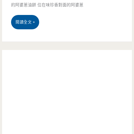
豆
觀
的阿婆蔥油餅 位在味珍香對面的阿婆蔥
花
光
宜
閱讀全文 »
–
店，
蘭
傳
品
三
統
嘗
星
美
真
—
味
正
阿
20
蘭
婆
逾
陽
蔥
年，
美
油
冬
食
餅
季