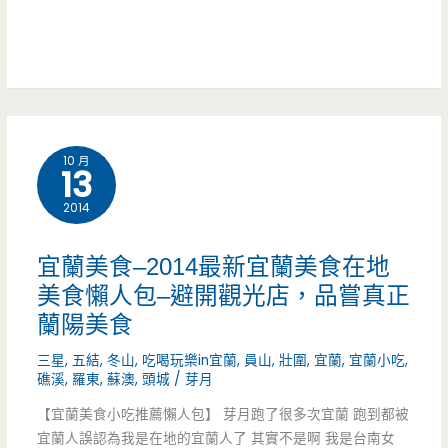
子
新)-91
感/
DIY/
家
天
民
宜
送
宿
蘭
埤/
10 月
選
小
13
食
擇
吃/
2014
尚
海
玩
宜蘭美食–2014最新宜蘭美食在地
鮮/
家/
美食懶人包–避開觀光店，品嘗真正
蘭陽美食
無
清
菜
三星
,
五結
,
冬山
,
吃喝玩樂in宜蘭
,
員山
,
壯圍
,
宜蘭
,
宜蘭小吃
,
水
礁溪
,
羅東
,
蘇澳
,
頭城
/
芽月
單/
地
【宜蘭美食小吃推薦懶人包】 芽月跑了很多次宜蘭 跑到都被
早
宜蘭人誤認為我是在地的宜蘭人了 其實不是啊 我是台南女
熱/