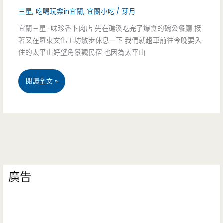
三星
,
吃喝玩樂in宜蘭
,
宜蘭小吃
/
芽月
宜蘭三星–味珍香卜肉店 先在礁溪吃完了爆食的碗公餐廳 接
著又在羅東文化工坊散步休息一下 我們就趨車前往今晚要入
住的太平山好望角景觀民宿 也因為太平山
宜
閱讀全文 »
蘭
三
星
–
廣告
味
珍
香