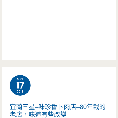
–
休
蔥
假
多
別
味
撲
濃，
空
香
酥
夠
9 月
味
17
2013
宜蘭三星–味珍香卜肉店–80年載的
老店，味道有些改變