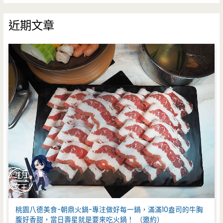
關
鍵
近期文章
字
:
桃園八德美食-朝鼎火鍋-專注做好每一鍋，滿滿10盎司的牛胸
腹好香甜，當日壽星就是要來吃火鍋！ （邀約）