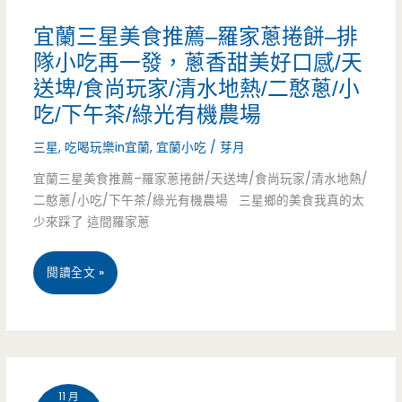
推
宜蘭三星美食推薦–羅家蔥捲餅–排
薦
隊小吃再一發，蔥香甜美好口感/天
送埤/食尚玩家/清水地熱/二憨蔥/小
–
吃/下午茶/綠光有機農場
新
三星
,
吃喝玩樂in宜蘭
,
宜蘭小吃
/
芽月
年
宜蘭三星美食推薦–羅家蔥捲餅/天送埤/食尚玩家/清水地熱/
走
二憨蔥/小吃/下午茶/綠光有機農場 三星鄉的美食我真的太
少來踩了 這間羅家蔥
春
何
宜
閱讀全文 »
處
蘭
去，
三
二
星
天
11 月