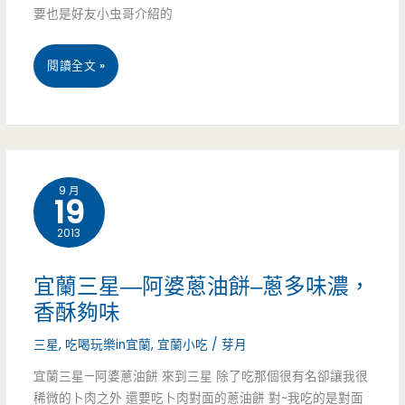
機
美
要也是好友小虫哥介紹的
(食
農
食
尚
宜
閱讀全文 »
場
在
玩
蘭
地
家)
美
美
食
食
9 月
19
三
懶
2013
星
人
–
包
宜蘭三星—阿婆蔥油餅–蔥多味濃，
叭
香酥夠味
–
哩
三星
,
吃喝玩樂in宜蘭
,
宜蘭小吃
/
芽月
避
莎
宜蘭三星—阿婆蔥油餅 來到三星 除了吃那個很有名卻讓我很
開
稀微的卜肉之外 還要吃卜肉對面的蔥油餅 對~我吃的是對面