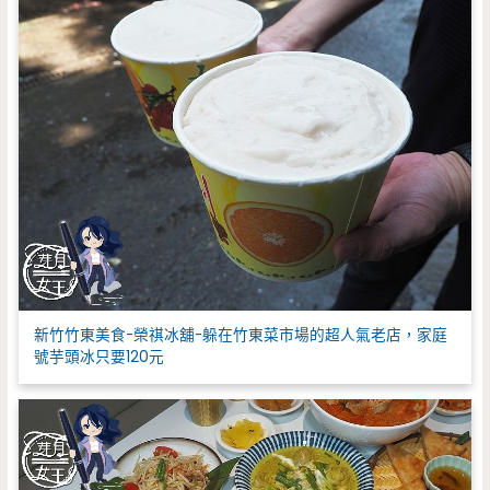
新竹竹東美食-榮祺冰舖-躲在竹東菜市場的超人氣老店，家庭
號芋頭冰只要120元