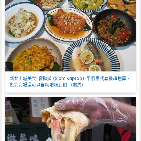
新北土城美食-饗拋拋 (Siam Kaprao)-平價泰式套餐超划算，
逛完賣場還可以自助吧吃到飽 （邀約）