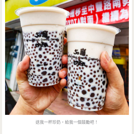
送我一杯珍奶，給我一個鼓勵吧！