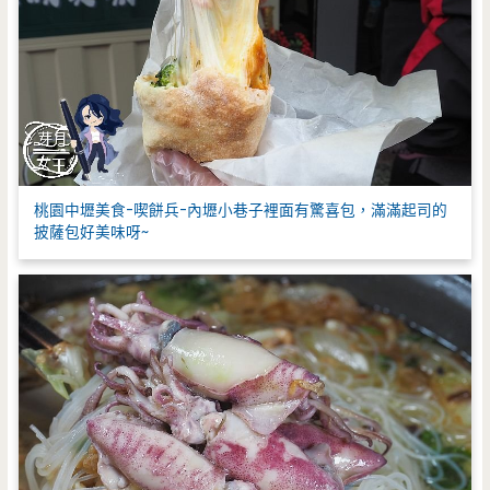
桃園中壢美食-喫餅兵-內壢小巷子裡面有驚喜包，滿滿起司的
披薩包好美味呀~