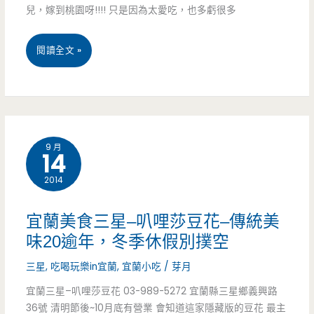
兒，嫁到桃園呀!!!! 只是因為太愛吃，也多虧很多
餐
二
讓
憨
宜
閱讀全文 »
您
蔥/
蘭
慢
小
美
慢
吃/
食
9 月
挑
14
下
–
選，
2014
午
2014
細
茶/
最
宜蘭美食三星–叭哩莎豆花–傳統美
細
綠
新
味20逾年，冬季休假別撲空
品
光
宜
三星
,
吃喝玩樂in宜蘭
,
宜蘭小吃
/
芽月
嘗
有
蘭
宜蘭三星–叭哩莎豆花 03-989-5272 宜蘭縣三星鄉義興路
36號 清明節後~10月底有營業 會知道這家隱藏版的豆花 最主
~