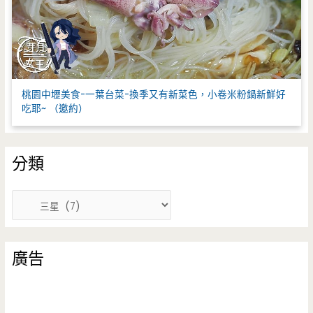
桃園中壢美食-一葉台菜-換季又有新菜色，小卷米粉鍋新鮮好
吃耶~ （邀約）
分類
分
類
廣告