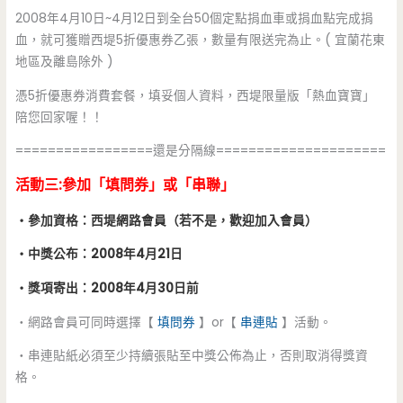
2008年4月10日~4月12日到全台50個定點捐血車或捐血點完成捐
血，就可獲贈西堤5折優惠券乙張，數量有限送完為止。( 宜蘭花東
地區及離島除外 )
憑5折優惠券消費套餐，填妥個人資料，西堤限量版「熱血寶寶」
陪您回家喔！！
=================還是分隔線=====================
活動三:參加「填問券」或「串聯」
‧參加資格：西堤網路會員（若不是，歡迎加入會員）
‧中獎公布：2008年4月21日
‧獎項寄出：2008年4月30日前
‧網路會員可同時選擇【
填問券
】or【
串連貼
】活動。
‧串連貼紙必須至少持續張貼至中獎公佈為止，否則取消得獎資
格。