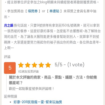
‧經主辦單位評定參加之blog明顯未持續經營者將撤銷獲獎資格。
‧參加獎將由【
填問券
】or【
串連貼
】未得獎之會員名單中抽
出。
:換句話說，只要9號排隊有拿到前150名號碼牌，就可以拿到
月之語
一張西堤的餐券，這麼好康的事情，怎麼能不去響應呢~為了解除台
灣的血荒，為了讓各大醫院能更多機會幫助到別人，就算拿不到號
碼牌，大家還是要努力捲起你的袖子捐出你的熱血，各位熱血青年~
上啊~~
評論
5/5 - (1 vote)
5
1位網友投票評論
關於本文評論的商家、商品、景點、議題、方法，你給幾
顆星呢？
歡迎一起點擊星號參與評論唷！
延伸閱讀
好康-2011民宿瘋一夏-緊來玩抽獎