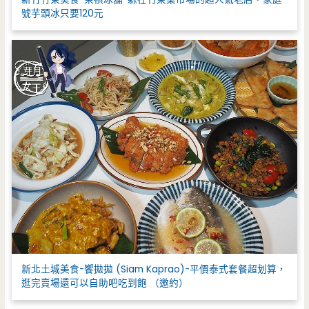
號芋頭冰只要120元
新北土城美食-饗拋拋 (Siam Kaprao)-平價泰式套餐超划算，
逛完賣場還可以自助吧吃到飽 （邀約）