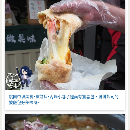
桃園中壢美食-喫餅兵-內壢小巷子裡面有驚喜包，滿滿起司的
披薩包好美味呀~