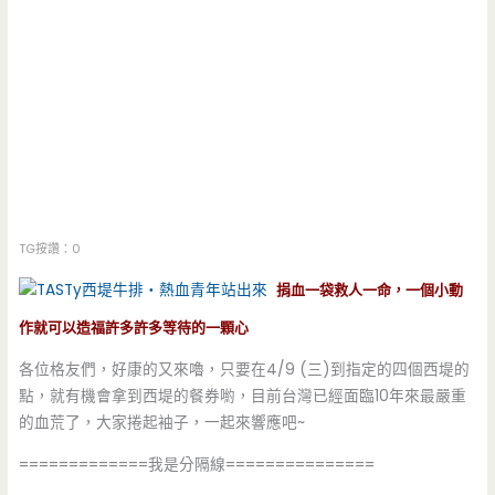
TG按讚：0
捐血一袋救人一命，一個小動
作就可以造福許多許多等待的一顆心
各位格友們，好康的又來嚕，只要在4/9 (三)到指定的四個西堤的
點，就有機會拿到西堤的餐券喲，目前台灣已經面臨10年來最嚴重
的血荒了，大家捲起袖子，一起來響應吧~
=============我是分隔線===============