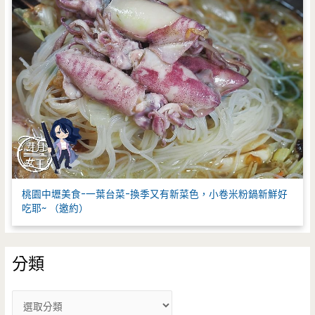
桃園中壢美食-一葉台菜-換季又有新菜色，小卷米粉鍋新鮮好
吃耶~ （邀約）
分類
分