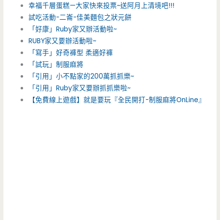
幸福千層蛋糕—大家快來投票~送阿月上清境吧!!!
試吃活動-二崙-佳美麵包之狀元餅
「好康」Ruby家又辦活動啦~
RUBY家又要辦活動啦~
「寫手」好奇褲型 柔適好褲
「試玩」制服麻將
「引用」小不點家的200萬抓抓樂~
「引用」Ruby家又要辦抓抓樂啦~
【免費線上遊戲】就是要玩『全民開打-制服麻將OnLine』