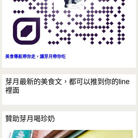
美食導航帶你走，讓芽月帶你吃
芽月最新的美食文，都可以推到你的line
裡面
贊助芽月喝珍奶