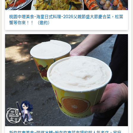
桃園中壢美食-海童日式料理-2026父親節盛大節慶合菜，松葉
蟹等你來！！ （邀約）
新竹竹東美食-榮祺冰舖-躲在竹東菜市場的超人氣老店，家庭