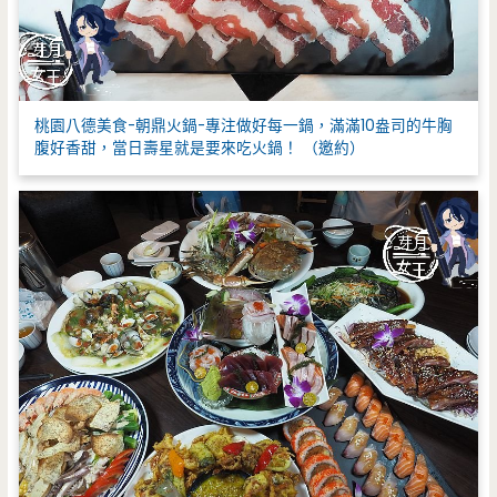
桃園八德美食-朝鼎火鍋-專注做好每一鍋，滿滿10盎司的牛胸
腹好香甜，當日壽星就是要來吃火鍋！ （邀約）