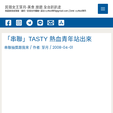
跳
民宿女王芽月-美食.旅遊.全台趴趴走
至
桃園美食部落客，邀約 -民宿合作體驗~ 請洽
cythia0805@gmail.com
//LINE: cythia0805
Main
主
要
Men
內
容
「串聯」TASTY 熱血青年站出來
串聯抽獎跟我來
/ 作者:
芽月
/
2008-04-01