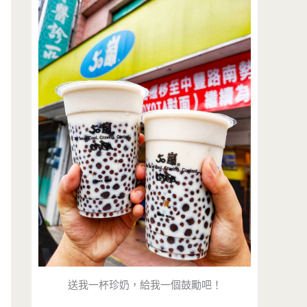
送我一杯珍奶，給我一個鼓勵吧！