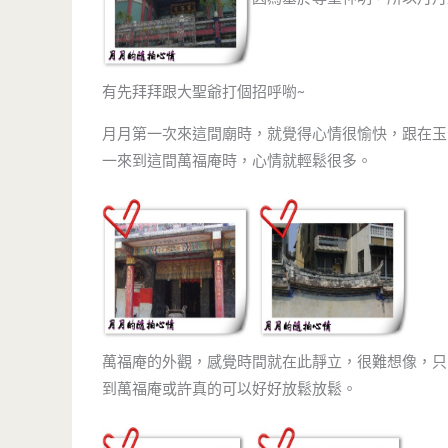
有先拜拜跟大聖爺打個招呼喲~
月月第一次來這間廟時，就覺得心情很愉快，跟在玉
一來到這間萬福庵時，心情就輕鬆很多。
萬福庵的外觀，感覺時間就在此靜立，很難想像，只
到萬福庵或許真的可以好好放鬆放鬆。