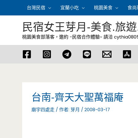
跳
台灣民宿
宜蘭小吃
桃園美食
食尚
至
主
民宿女王芽月-美食.旅遊
要
桃園美食部落客，邀約 -民宿合作體驗~ 請洽
cythia08
內
容
台南-齊天大聖萬福庵
廟宇四處走
/ 作者:
芽月
/
2008-03-17