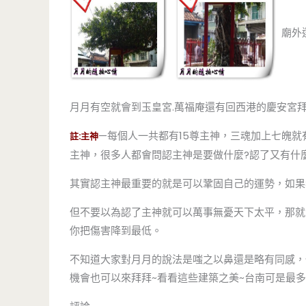
廟外
月月有空就會到玉皇宮.萬福庵還有回西港的慶安宮
—每個人一共都有15尊主神，三魂加上七魄就有
註:主神
主神，很多人都會問認主神是要做什麼?認了又有什
其實認主神最重要的就是可以鞏固自己的運勢，如果
但不要以為認了主神就可以萬事無憂天下太平，那就
你把傷害降到最低。
不知道大家對月月的說法是嗤之以鼻還是略有同感，
機會也可以來拜拜~看看這些建築之美~台南可是最多廟