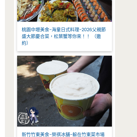
桃園中壢美食-海童日式料理-2026父親節
盛大節慶合菜，松葉蟹等你來！！ （邀
約）
新竹竹東美食-榮祺冰舖-躲在竹東菜市場