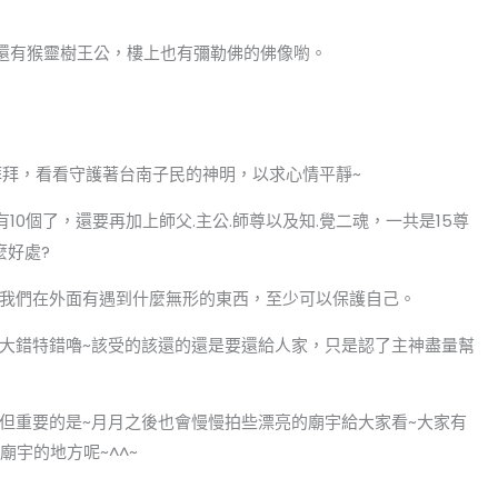
還有猴靈樹王公，樓上也有彌勒佛的佛像喲。
拜拜，看看守護著台南子民的神明，以求心情平靜~
10個了，還要再加上師父.主公.師尊以及知.覺二魂，一共是15尊
麼好處?
我們在外面有遇到什麼無形的東西，至少可以保護自己。
大錯特錯嚕~該受的該還的還是要還給人家，只是認了主神盡量幫
但重要的是~月月之後也會慢慢拍些漂亮的廟宇給大家看~大家有
宇的地方呢~^^~