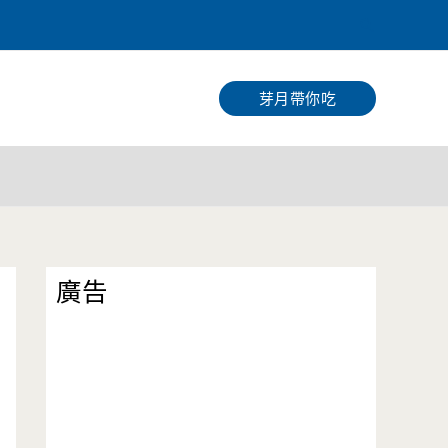
搜
尋
芽月帶你吃
廣告