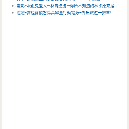
電影-吸血鬼獵人—林肯總統—你所不知道的林肯原來是….
體驗-麥緹爾憤怒鳥高容量行動電源–外出旅遊一把罩!