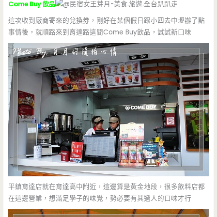
Come Buy 飲品
這次收到廠商寄來的兌換券，剛好在某個假日跟小四去中壢辦了點
事情後，就順路來到育達路這間Come Buy飲品，試試新口味
平鎮育達店就在育達高中附近，這邊算是黃金地段，很多飲料店都
在這邊營業，想滿足學子的味覺，勢必要有其過人的口味才行