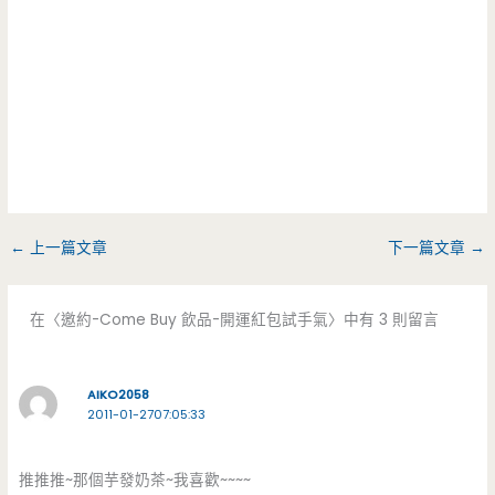
←
上一篇文章
下一篇文章
→
在〈邀約-Come Buy 飲品-開運紅包試手氣〉中有 3 則留言
AIKO2058
2011-01-2707:05:33
推推推~那個芋發奶茶~我喜歡~~~~