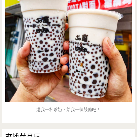
送我一杯珍奶，給我一個鼓勵吧！
來找芽月玩