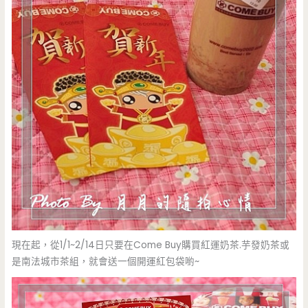
現在起，從1/1~2/14日只要在Come Buy購買紅運奶茶.芋發奶茶或
是南法城市茶組，就會送一個開運紅包袋喲~