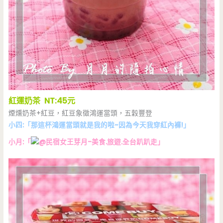
紅運奶茶 NT:45元
煙燻奶茶+紅豆，紅豆象徵鴻運當頭，五穀豐登
小四:「那這杯鴻運當頭就是我的啦~因為今天我穿紅內褲!」
小月:「
」