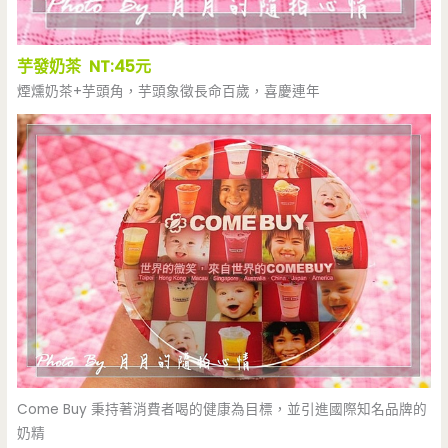
芋發奶茶 NT:45元
煙燻奶茶+芋頭角，芋頭象徵長命百歲，喜慶連年
Come Buy 秉持著消費者喝的健康為目標，並引進國際知名品牌的
奶精