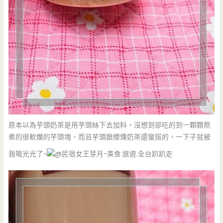
原本以為芋頭奶茶是用芋頭絲下去加料，沒想到卻吃的到一顆顆熬
煮的很軟爛的芋頭塊，而且芋頭跟煙燻奶茶還蠻搭的，一下子就被
我喝光光了~