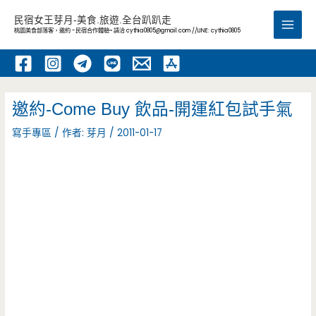
跳
民宿女王芽月-美食.旅遊.全台趴趴走
至
桃園美食部落客，邀約 -民宿合作體驗~ 請洽
cythia0805@gmail.com
//LINE: cythia0805
Main
主
要
Men
內
容
邀約-Come Buy 飲品-開運紅包試手氣
寫手專區
/ 作者:
芽月
/
2011-01-17