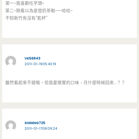
第一~我喜歡吃芋頭~
第二~剛看以為是發奶茶勒~~~哈哈~
不知新竹有沒有"乾杯"
VK56843
2011-01-1905:43:19
雖然看起來不錯喝，但我愛樸實的口味，月什麼時候回來…？？
SHINING725
2011-01-1708:09:24