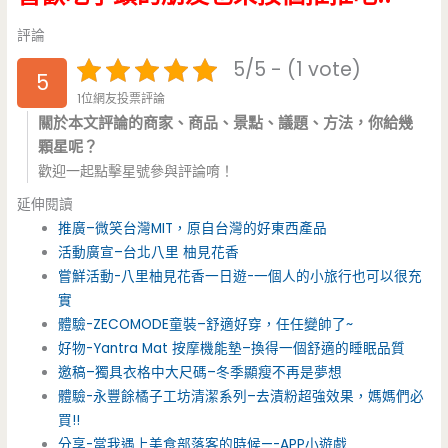
評論
5/5 - (1 vote)
5
1位網友投票評論
關於本文評論的商家、商品、景點、議題、方法，你給幾
顆星呢？
歡迎一起點擊星號參與評論唷！
延伸閱讀
推廣–微笑台灣MIT，原自台灣的好東西產品
活動廣宣–台北八里 柚見花香
嘗鮮活動-八里柚見花香一日遊-一個人的小旅行也可以很充
實
體驗-ZECOMODE童裝–舒適好穿，任任變帥了~
好物-Yantra Mat 按摩機能墊–換得一個舒適的睡眠品質
邀稿–獨具衣格中大尺碼–冬季顯瘦不再是夢想
體驗-永豐餘橘子工坊清潔系列–去漬粉超強效果，媽媽們必
買!!
分享-當我遇上美食部落客的時候—-APP小遊戲