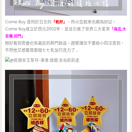
Come Buy 音同於日文的
「乾杯」
，所以念起來也頗為好記，
Come Buy成立於西元2002年，並且引進了世界三大茗茶
「烏瓦.大
吉嶺.祁門」
剛好看到旁邊也有最近的熱門飲品，趕緊擋住不要給小四注意到，
不然他又想要買那個七七乳加巧克力了….