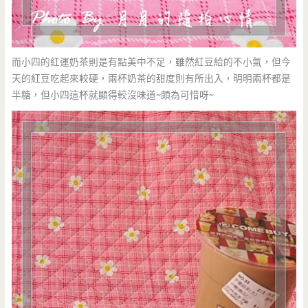
而小四的紅運奶茶則是有點美中不足，雖然紅豆給的不小氣，但今
天的紅豆吃起來較硬，兩杯奶茶的甜度則有所出入，明明兩杯都是
半糖，但小四這杯就顯得較沒味道~頗為可惜呀~