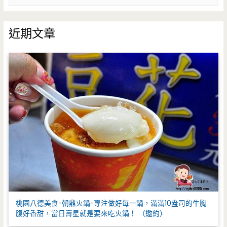
尋
關
鍵
近期文章
字
:
桃園八德美食-朝鼎火鍋-專注做好每一鍋，滿滿10盎司的牛胸
腹好香甜，當日壽星就是要來吃火鍋！ （邀約）