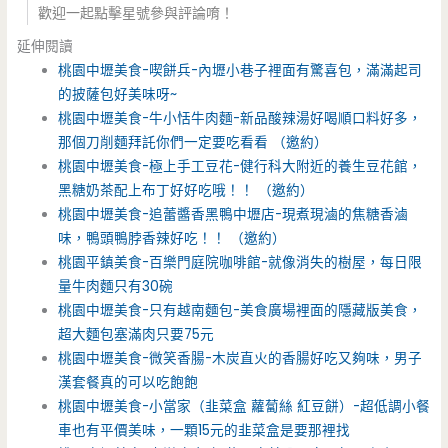
歡迎一起點擊星號參與評論唷！
延伸閱讀
桃園中壢美食-喫餅兵-內壢小巷子裡面有驚喜包，滿滿起司
的披薩包好美味呀~
桃園中壢美食-牛小恬牛肉麵-新品酸辣湯好喝順口料好多，
那個刀削麵拜託你們一定要吃看看 （邀約）
桃園中壢美食-極上手工豆花-健行科大附近的養生豆花館，
黑糖奶茶配上布丁好好吃哦！！ （邀約）
桃園中壢美食-追蕾醬香黑鴨中壢店-現煮現滷的焦糖香滷
味，鴨頭鴨脖香辣好吃！！ （邀約）
桃園平鎮美食-百樂門庭院咖啡館-就像消失的樹屋，每日限
量牛肉麵只有30碗
桃園中壢美食-只有越南麵包-美食廣場裡面的隱藏版美食，
超大麵包塞滿肉只要75元
桃園中壢美食-微笑香腸-木炭直火的香腸好吃又夠味，男子
漢套餐真的可以吃飽飽
桃園中壢美食-小當家（韭菜盒 蘿蔔絲 紅豆餅）-超低調小餐
車也有平價美味，一顆15元的韭菜盒是要那裡找