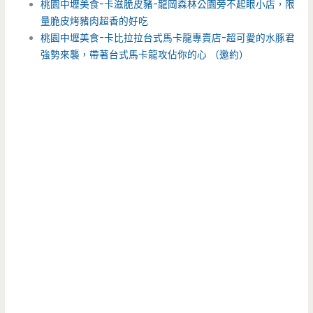
桃園中壢美食-卡滋脆皮豬-龍岡森林公園旁不起眼小店，限
量脆皮烤豬肉超香的好吃
桃園中壢美食-卡比拉拉台式馬卡龍專賣店-超可愛的水豚君
強勢來襲，帶著台式馬卡龍攻佔你的心 （邀約）