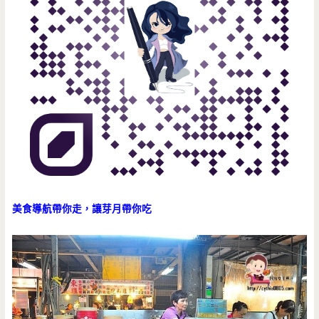
美食導航帶你走，讓芽月帶你吃