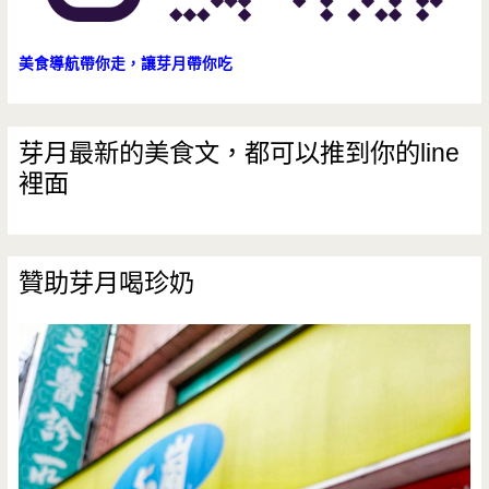
美食導航帶你走，讓芽月帶你吃
芽月最新的美食文，都可以推到你的line
裡面
贊助芽月喝珍奶