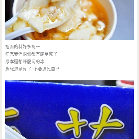
裡面的料好多啊~~
吃完我們兩個都有飽足感了
原本還想踩龍岡的冰
想想還是算了~不要逼死自己…