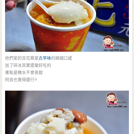
他們家的豆花算是
古早味
的綿細口感
加了碎冰其實還蠻好吃的
重點是糖水不會很甜
阿良也覺得還行!!