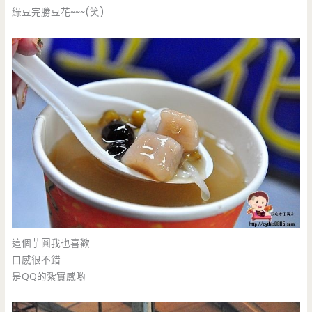
綠豆完勝豆花~~~(笑)
這個芋圓我也喜歡
口感很不錯
是QQ的紮實感喲