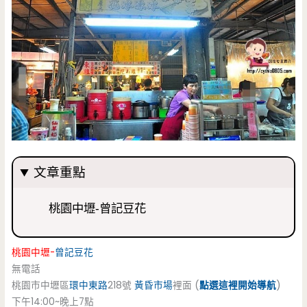
文章重點
桃園中壢-曾記豆花
桃園中壢-
曾記豆花
無電話
桃園市中壢區
環中東路
218號
黃昏市場
裡面 (
點選這裡開始導航
)
下午14:00~晚上7點