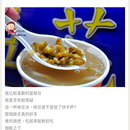
我比較喜歡的是綠豆
我甚至有點懷疑
這一杯綠豆冰，綠豆是不是放了快半杯?
那個綠豆真的好多
煮的很透，吃起來鬆軟好吃
相較之下