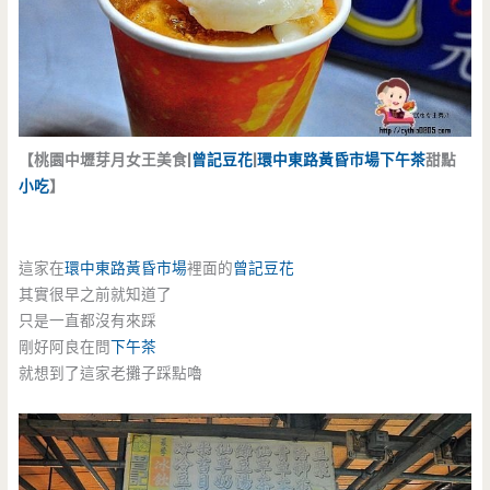
【桃園中壢芽月女王美食|
曾記豆花
|
環中東路
黃昏市場
下午茶
甜點
小吃
】
這家在
環中東路
黃昏市場
裡面的
曾記豆花
其實很早之前就知道了
只是一直都沒有來踩
剛好阿良在問
下午茶
就想到了這家老攤子踩點嚕