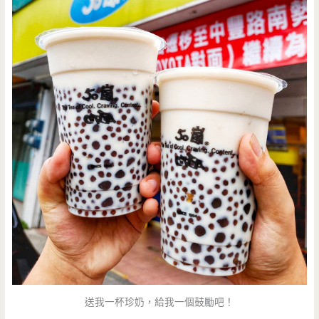
送我一杯珍奶，給我一個鼓勵吧！