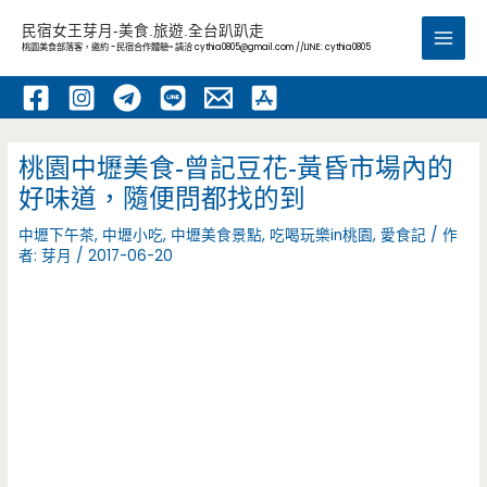
跳
民宿女王芽月-美食.旅遊.全台趴趴走
至
桃園美食部落客，邀約 -民宿合作體驗~ 請洽
cythia0805@gmail.com
//LINE: cythia0805
Main
主
要
Men
內
容
桃園中壢美食-曾記豆花-黃昏市場內的
好味道，隨便問都找的到
中壢下午茶
,
中壢小吃
,
中壢美食景點
,
吃喝玩樂in桃園
,
愛食記
/ 作
者:
芽月
/
2017-06-20