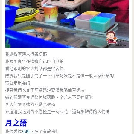
我覺得阿姨人很親切耶
我跟阿良坐在這邊自己吃自己拍
看他跟別的客人對話都是很客氣
然後我只是隨手問了一下仙草奶凍是不是像一般人家外帶的
帶著走用喝的
接著我們吃完了阿姨還說要請我喝仙草奶凍
嚇的我跟阿良趕緊付錢落跑，辛苦人不要這樣啦
客人們跟阿姨的互動也很棒
來這邊我吃到的不僅僅是一碗豆花，還有那難得的人情味
月之語
我很愛找
小吃
，除了有故事性