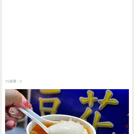
TG按讚：0