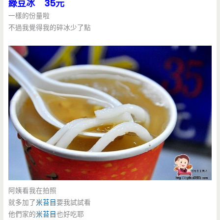
綠豆冰 35元
一樣的份量啦
不過我覺得我的碎冰少了點
阿姨看我在拍照
就多加了
米苔目
要我試試看
他們家的
米苔目
也好吃耶