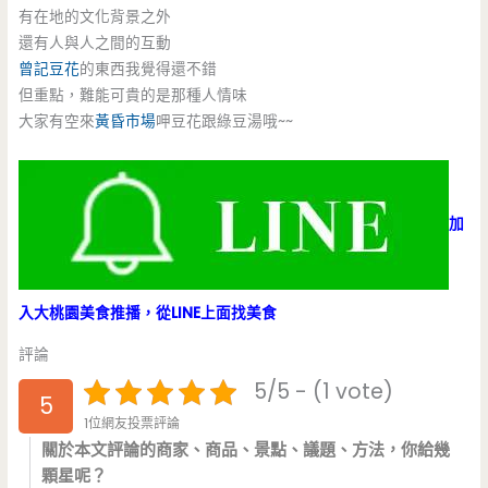
有在地的文化背景之外
還有人與人之間的互動
曾記豆花
的東西我覺得還不錯
但重點，難能可貴的是那種人情味
大家有空來
黃昏市場
呷豆花跟綠豆湯哦~~
加
入大桃園美食推播，從LINE上面找美食
評論
5/5 - (1 vote)
5
1位網友投票評論
關於本文評論的商家、商品、景點、議題、方法，你給幾
顆星呢？