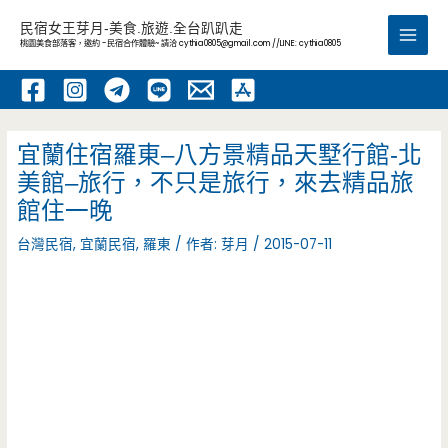
跳
民宿女王芽月-美食.旅遊.全台趴趴走
至
桃園美食部落客，邀約 -民宿合作體驗~ 請洽
cythia0805@gmail.com
//LINE: cythia0805
Main
主
要
Men
內
容
宜蘭住宿羅東–八方景精品天墅行館-北
美館–旅行，不只是旅行，來去精品旅
館住一晚
台灣民宿
,
宜蘭民宿
,
羅東
/ 作者:
芽月
/
2015-07-11