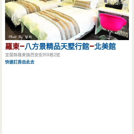
羅東–
八方景精品天墅行館
–
北美館
宜蘭縣羅東鎮西安街169巷2號
快速訂房由此去