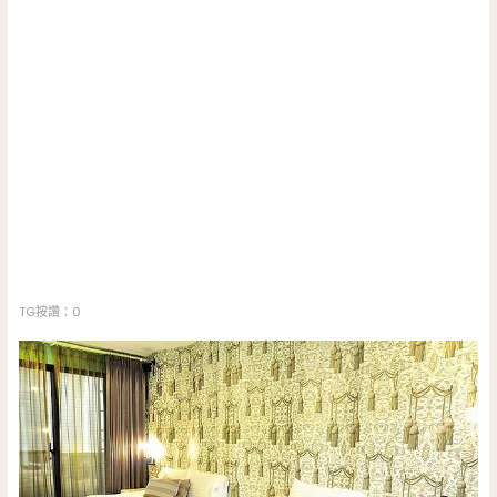
TG按讚：0