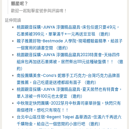
顆星呢？
歡迎一起點擊星號參與評論唷！
延伸閱讀
桃園觀音採購-JUNYA 淳彌精品寢具-床包任選只要49元，
石墨烯被399元，單筆滿千+一元再送豆豆毯 （邀約）
親子推薦好物-Bestmade 人學院-現場體驗最精準，給孩子
一個實用的讀書空間 （邀約）
桃園觀音採購-JUNYA 淳彌精品寢具2023特賣會-天絲四件
組床包再加送石墨烯被，居然祭出1111元這種破盤價！！ （邀
約）
南投團購美食-Cona’s 妮娜手工巧克力-台灣巧克力品牌首
要推薦，自己吃還是送禮都超有面子 （邀約）
桃園觀音採購-JUNYA 淳彌精品寢具-夏天居然也有特賣會，
單人涼被一件100元也太便宜 （邀約）
中秋限定快閃團購-2022芽月中秋壽司豪華拚盤，快閃只有
兩個禮拜，想吃只有現在！！
台北中山區住宿-Regent Taipei 晶華酒店-住滿六千再送六
千購物金，給自己一個悠閒的小旅行吧 （邀約）