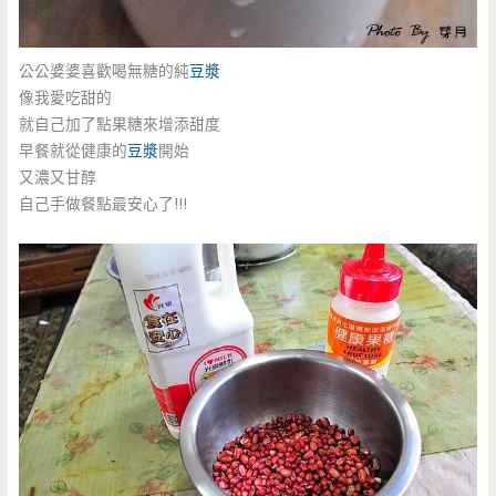
公公婆婆喜歡喝無糖的純
豆漿
像我愛吃甜的
就自己加了點果糖來增添甜度
早餐就從健康的
豆漿
開始
又濃又甘醇
自己手做餐點最安心了!!!