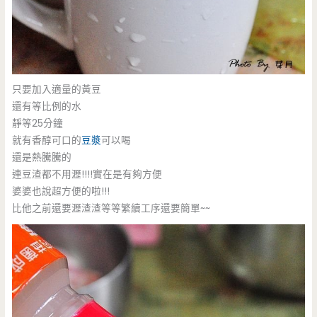
只要加入適量的黃豆
還有等比例的水
靜等25分鐘
就有香醇可口的
豆漿
可以喝
還是熱騰騰的
連豆渣都不用瀝!!!!實在是有夠方便
婆婆也說超方便的啦!!!
比他之前還要瀝渣渣等等繁續工序還要簡單~~