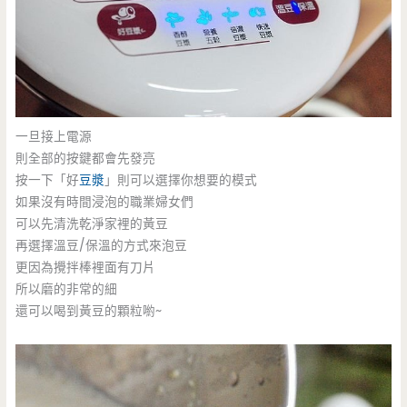
一旦接上電源
則全部的按鍵都會先發亮
按一下「好
豆漿
」則可以選擇你想要的模式
如果沒有時間浸泡的職業婦女們
可以先清洗乾淨家裡的黃豆
再選擇溫豆/保溫的方式來泡豆
更因為攪拌棒裡面有刀片
所以磨的非常的細
還可以喝到黃豆的顆粒喲~