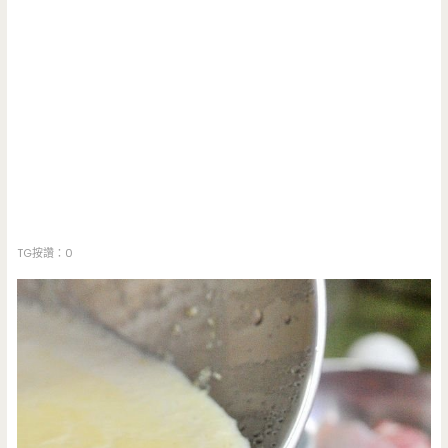
TG按讚：0