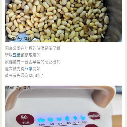
因為公婆在年輕的時候是做早餐
所以
豆漿
都是現磨的
家裡還有一台古早型的磨豆機呢
這次就先從
豆漿
開始
黃豆有先浸泡12小時了