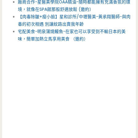
廠商合作-星醫美學院OAA精油-隨時都能擁有充滿香氛的環
境，就像在SPA館那般舒適放鬆 (邀約）
【肉毒除皺+瘦小臉】星和診所/中壢醫美-黃承翔醫師-與肉
毒的初次相遇 別讓紋路出賣我年齡
宅配美食-明泉蒲燒鰻魚-在家也可以享受到不輸日本的美
味，簡單加熱立馬享用美食 （邀約）