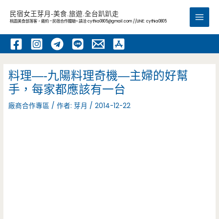
跳
民宿女王芽月-美食.旅遊.全台趴趴走
至
桃園美食部落客，邀約 -民宿合作體驗~ 請洽
cythia0805@gmail.com
//LINE: cythia0805
Main
主
要
Men
內
容
料理—-九陽料理奇機—主婦的好幫
手，每家都應該有一台
廠商合作專區
/ 作者:
芽月
/
2014-12-22