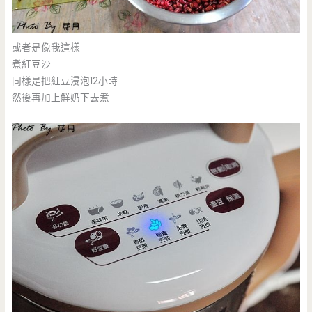
或者是像我這樣
煮紅豆沙
同樣是把紅豆浸泡12小時
然後再加上鮮奶下去煮