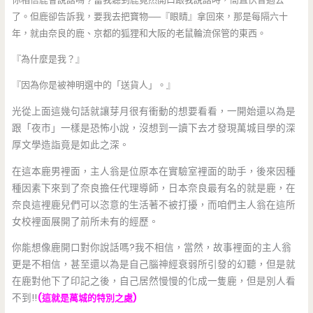
了。但鹿卻告訴我，要我去把寶物──『眼睛』拿回來，那是每隔六十
年，就由奈良的鹿、京都的狐狸和大阪的老鼠輪流保管的東西。
『為什麼是我？』
『因為你是被神明選中的「送貨人」。』
光從上面這幾句話就讓芽月很有衝動的想要看看，一開始還以為是
跟「夜市」一樣是恐怖小說，沒想到一讀下去才發現萬城目學的深
厚文學造詣竟是如此之深。
在這本鹿男裡面，主人翁是位原本在實驗室裡面的助手，後來因種
種因素下來到了奈良擔任代理導師，日本奈良最有名的就是鹿，在
奈良這裡鹿兒們可以恣意的生活著不被打擾，而咱們主人翁在這所
女校裡面展開了前所未有的經歷。
你能想像鹿開口對你說話嗎?我不相信，當然，故事裡面的主人翁
更是不相信，甚至還以為是自己腦神經衰弱所引發的幻聽，但是就
在鹿對他下了印記之後，自己居然慢慢的化成一隻鹿，但是別人看
不到!!
(這就是萬城的特別之處)