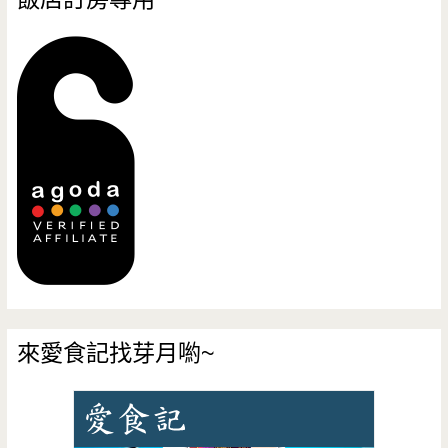
來愛食記找芽月喲~