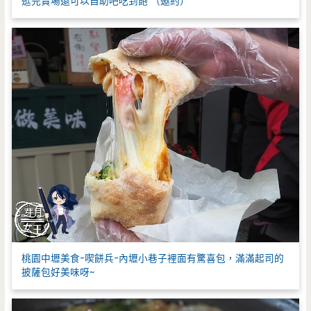
逛完賣場還可以自助吧吃到飽 （邀約）
桃園中壢美食-喫餅兵-內壢小巷子裡面有驚喜包，滿滿起司的
披薩包好美味呀~