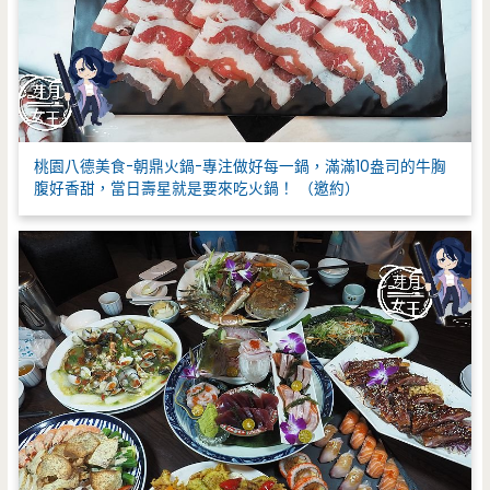
桃園八德美食-朝鼎火鍋-專注做好每一鍋，滿滿10盎司的牛胸
腹好香甜，當日壽星就是要來吃火鍋！ （邀約）