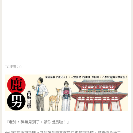
TG按讚：0
『老師，神無月到了，該你出馬啦！』
你相信鹿會說話嗎﹖當我聽到鹿竟然開口跟我說話時，簡直快昏過去