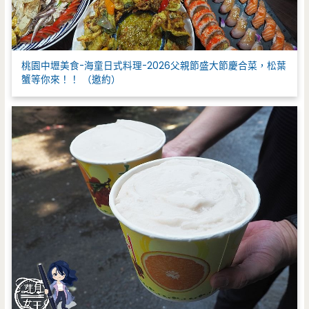
桃園中壢美食-海童日式料理-2026父親節盛大節慶合菜，松葉
蟹等你來！！ （邀約）