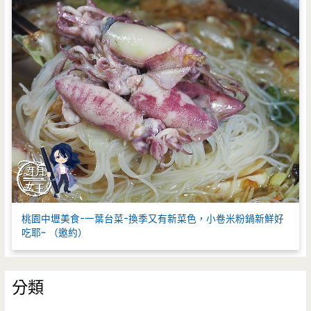
桃園中壢美食-一葉台菜-換季又有新菜色，小卷米粉鍋新鮮好
吃耶~ （邀約）
分類