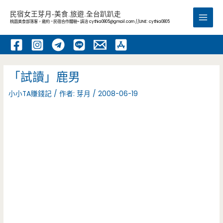
跳
民宿女王芽月-美食.旅遊.全台趴趴走
至
桃園美食部落客，邀約 -民宿合作體驗~ 請洽
cythia0805@gmail.com
//LINE: cythia0805
Main
主
要
Men
內
容
「試讀」鹿男
小小TA賺錢記
/ 作者:
芽月
/
2008-06-19