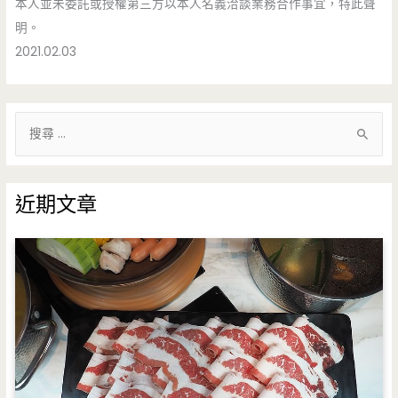
本人並未委託或授權第三方以本人名義洽談業務合作事宜，特此聲
明。
2021.02.03
搜
尋
關
鍵
近期文章
字
: