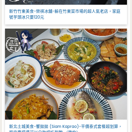
新竹竹東美食-榮祺冰舖-躲在竹東菜市場的超人氣老店，家庭
號芋頭冰只要120元
新北土城美食-饗拋拋 (Siam Kaprao)-平價泰式套餐超划算，