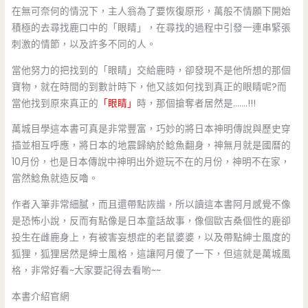
在無可奈何的情況下，主人翁為了要恢復原形，萬般不情願下開始
積極的去尋找鹿口中的「眼睛」，在尋找的過程中引發一連串緊張
刺激的情節，以及許多不同的人。
當他努力的把找到的「眼睛」交給鹿時，卻發現不是他所想的那個
寶物，就在時間的到數計時下，他又該如何找到真正的眼睛呢?而
當他找到原來真正的
「眼睛」
時，那個搶奪者居然是…….!!!
萬城目學這本書可真是非常豐富，巧妙的將日本神明傳說與歷史穿
插並相互呼應，將日本的地震歸納於鯰魚翻身，神無月就是國曆的
10月份，也是日本傳說中神明出外遊玩不在的月份，神明不在家，
當然鯰魚就造反嚕。
作者入筆非常細膩，而且還帶點詼諧，所以讀這本書阿月感覺不像
是恐怖小說，反而有點像是日本童話故事，像個歐吉桑個性的鹿卻
投生在雌鹿身上，有被害妄想症的老鼠婆婆，以及帶點紳士風度的
狐狸，狐狸居然是紳士風格，這讓阿月傻了一下，但這就是萬城風
格，非常好看~大家要記得去看喲~~
本書介紹官網