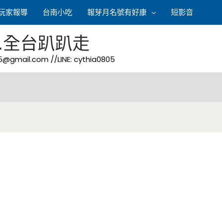
玩家報導
台南小吃
報芽月名號有好康
短影音
.全台趴趴走
05@gmail.com
//LINE: cythia0805