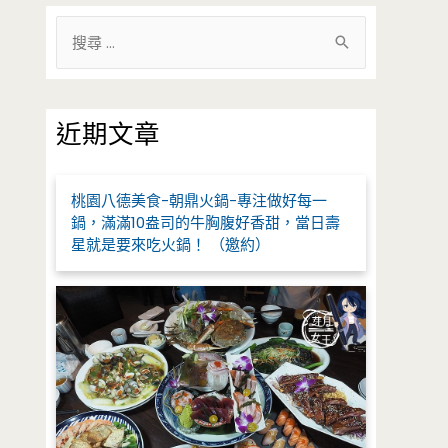
搜
尋
關
鍵
近期文章
字
:
桃園八德美食-朝鼎火鍋-專注做好每一
鍋，滿滿10盎司的牛胸腹好香甜，當日壽
星就是要來吃火鍋！ （邀約）