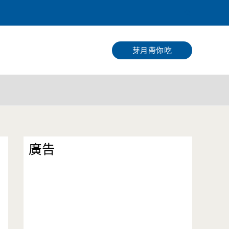
搜
尋
芽月帶你吃
廣告