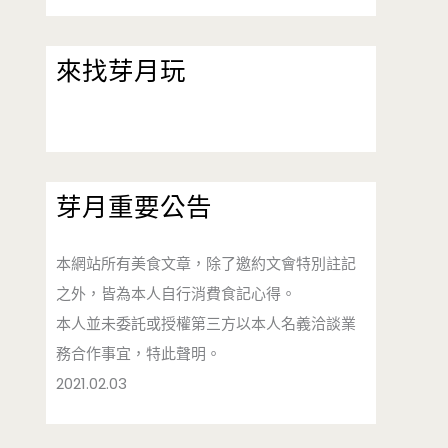
來找芽月玩
芽月重要公告
本網站所有美食文章，除了邀約文會特別註記
之外，皆為本人自行消費食記心得。
本人並未委託或授權第三方以本人名義洽談業
務合作事宜，特此聲明。
2021.02.03