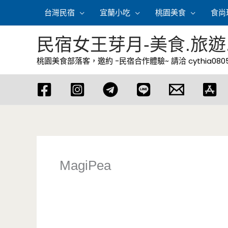
跳
台灣民宿
宜蘭小吃
桃園美食
食尚
至
主
民宿女王芽月-美食.旅遊
要
桃園美食部落客，邀約 -民宿合作體驗~ 請洽
cythia08
內
容
MagiPea