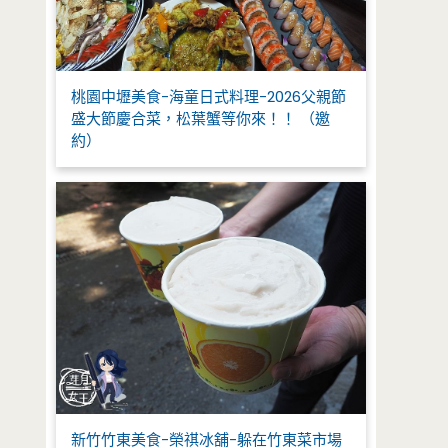
桃園中壢美食-海童日式料理-2026父親節
盛大節慶合菜，松葉蟹等你來！！ （邀
約）
新竹竹東美食-榮祺冰舖-躲在竹東菜市場