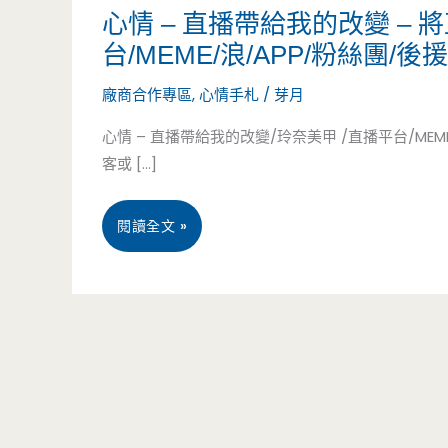
心情 – 直播帶給我的改變 – 
台/MEME/浪/APP/粉絲團/後援
廠商合作專區
,
心情手札
/
芽月
心情 – 直播帶給我的改變/玲奈美甲 /直播平台/MEM
客或 […]
心
閱讀全文 »
情
–
直
播
帶