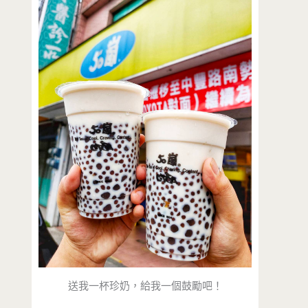
送我一杯珍奶，給我一個鼓勵吧！