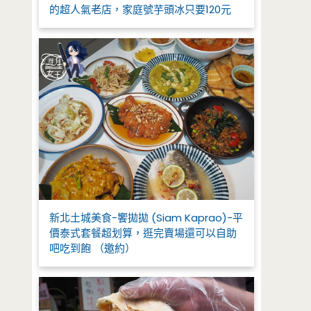
的超人氣老店，家庭號芋頭冰只要120元
新北土城美食-饗拋拋 (Siam Kaprao)-平
價泰式套餐超划算，逛完賣場還可以自助
吧吃到飽 （邀約）