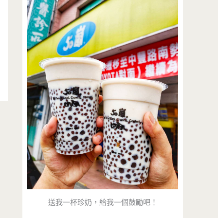
送我一杯珍奶，給我一個鼓勵吧！