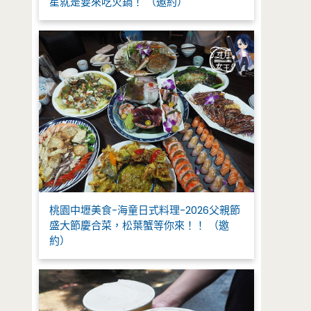
星就是要來吃火鍋！ （邀約）
桃園中壢美食-海童日式料理-2026父親節
盛大節慶合菜，松葉蟹等你來！！ （邀
約）