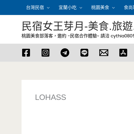
跳
台灣民宿
宜蘭小吃
桃園美食
食尚
至
主
民宿女王芽月-美食.旅遊
要
桃園美食部落客，邀約 -民宿合作體驗~ 請洽
cythia08
內
容
LOHASS