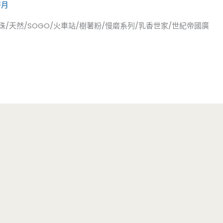
芽月
珍珠/天然/SOGO/火車站/樹薯粉/慢磨系列/乳香世家/世紀帝國廣