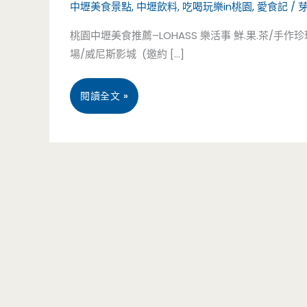
中壢美食景點
,
中壢飲料
,
吃喝玩樂in桃園
,
愛食記
/
桃園中壢美食推薦–LOHASS 樂活事 鮮.果.茶/手作
場/威尼斯影城 (邀約 […]
桃
閱讀全文 »
園
中
壢
美
食
推
薦-