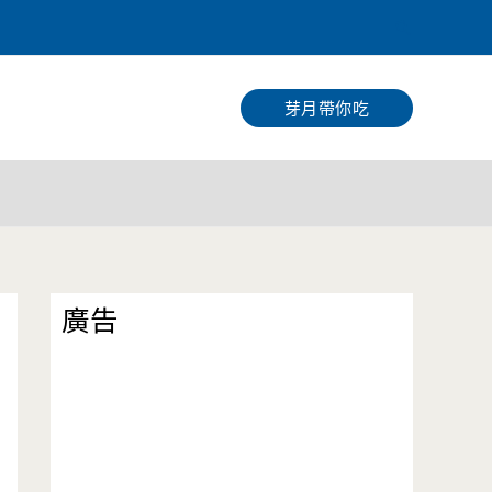
搜
尋
芽月帶你吃
廣告