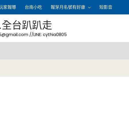
玩家報導
台南小吃
報芽月名號有好康
短影音
.全台趴趴走
05@gmail.com
//LINE: cythia0805