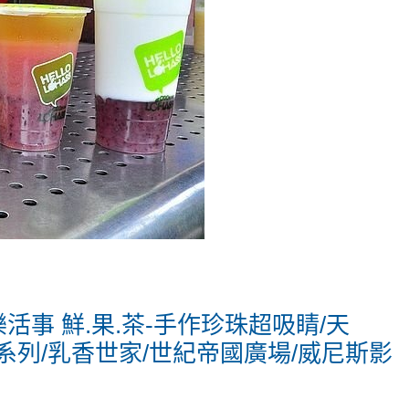
樂活事 鮮.果.茶-手作珍珠超吸睛/天
磨系列/乳香世家/世紀帝國廣場/威尼斯影