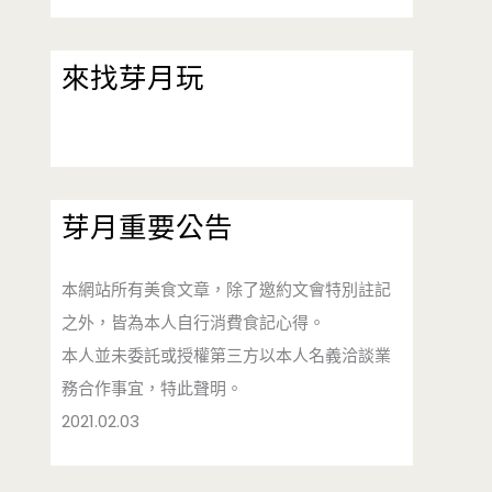
來找芽月玩
芽月重要公告
本網站所有美食文章，除了邀約文會特別註記
之外，皆為本人自行消費食記心得。
本人並未委託或授權第三方以本人名義洽談業
務合作事宜，特此聲明。
2021.02.03