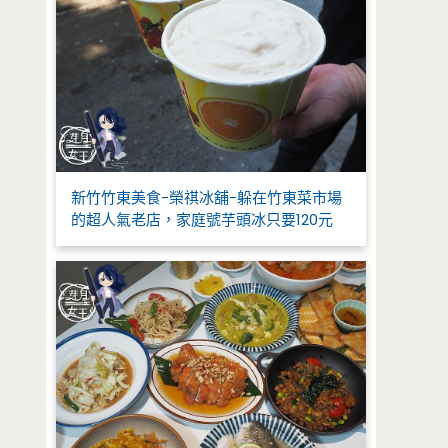
新竹竹東美食-榮祺冰舖-躲在竹東菜市場
的超人氣老店，家庭號芋頭冰只要120元