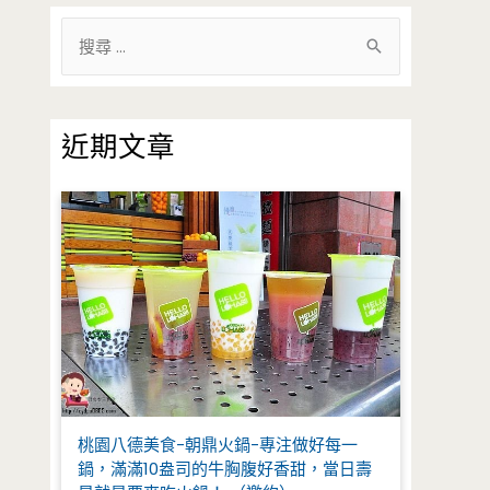
搜
尋
關
鍵
近期文章
字
:
桃園八德美食-朝鼎火鍋-專注做好每一
鍋，滿滿10盎司的牛胸腹好香甜，當日壽