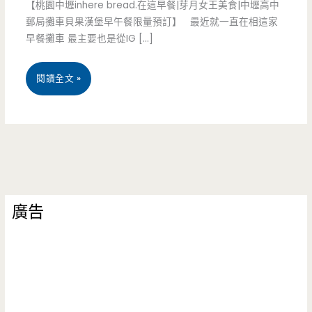
【桃園中壢inhere bread.在這早餐|芽月女王美食|中壢高中
郵局攤車貝果漢堡早午餐限量預訂】 最近就一直在相這家
早餐攤車 最主要也是從IG […]
桃
閱讀全文 »
園
中
壢
美
廣告
食-
inhere
bread.
在