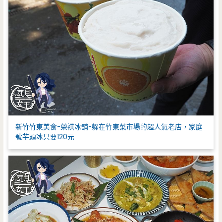
新竹竹東美食-榮祺冰舖-躲在竹東菜市場的超人氣老店，家庭
號芋頭冰只要120元