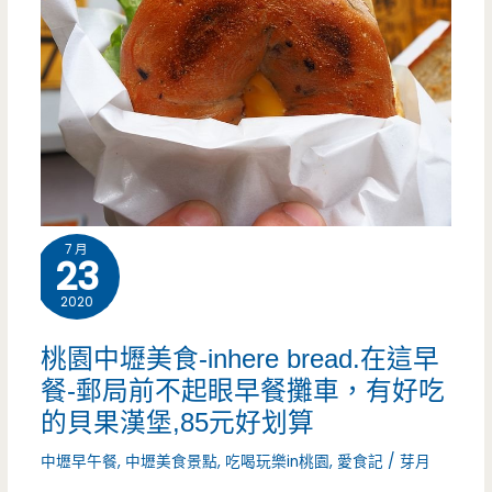
7 月
23
2020
桃園中壢美食-inhere bread.在這早
餐-郵局前不起眼早餐攤車，有好吃
的貝果漢堡,85元好划算
中壢早午餐
,
中壢美食景點
,
吃喝玩樂in桃園
,
愛食記
/
芽月