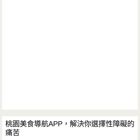
這
早
餐-
郵
局
前
不
起
眼
早
餐
桃園美食導航APP，解決你選擇性障礙的
痛苦
攤