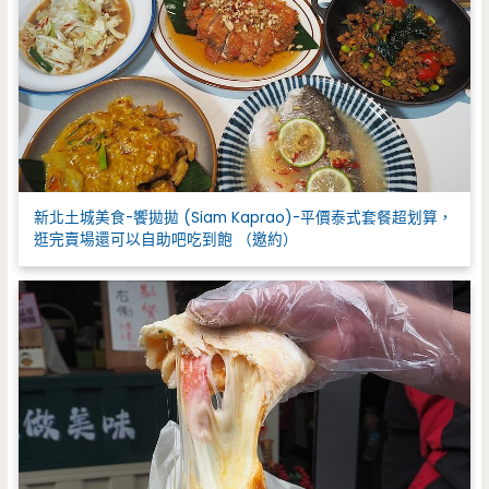
新北土城美食-饗拋拋 (Siam Kaprao)-平價泰式套餐超划算，
逛完賣場還可以自助吧吃到飽 （邀約）