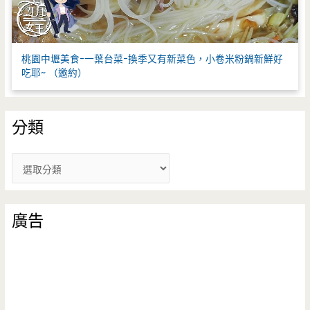
桃園中壢美食-一葉台菜-換季又有新菜色，小卷米粉鍋新鮮好
吃耶~ （邀約）
分類
分
類
廣告