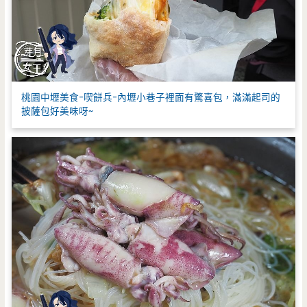
桃園中壢美食-喫餅兵-內壢小巷子裡面有驚喜包，滿滿起司的
披薩包好美味呀~