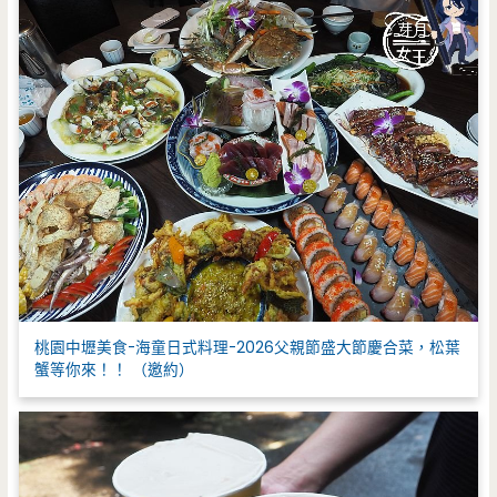
桃園中壢美食-海童日式料理-2026父親節盛大節慶合菜，松葉
蟹等你來！！ （邀約）