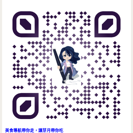
車，
有
好
吃
的
貝
果
漢
堡,85
元
好
划
美食導航帶你走，讓芽月帶你吃