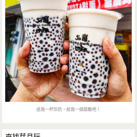
送我一杯珍奶，給我一個鼓勵吧！
來找芽月玩