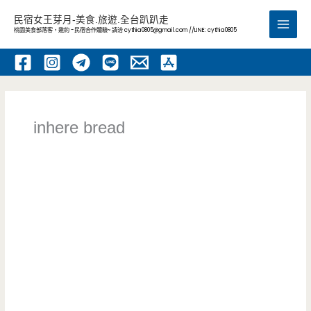
跳
民宿女王芽月-美食.旅遊.全台趴趴走
至
桃園美食部落客，邀約 -民宿合作體驗~ 請洽
cythia0805@gmail.com
//LINE: cythia0805
Main
主
要
Men
內
容
inhere bread