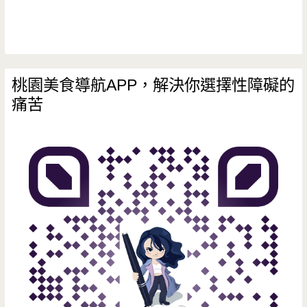
的
店
家，
桃園美食導航APP，解決你選擇性障礙的
痛苦
老
饕
才
知
道/
大
湳
菜