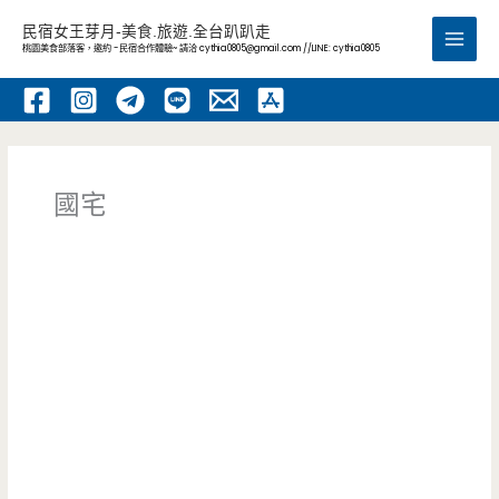
跳
民宿女王芽月-美食.旅遊.全台趴趴走
至
桃園美食部落客，邀約 -民宿合作體驗~ 請洽
cythia0805@gmail.com
//LINE: cythia0805
Main
主
要
Men
內
容
國宅