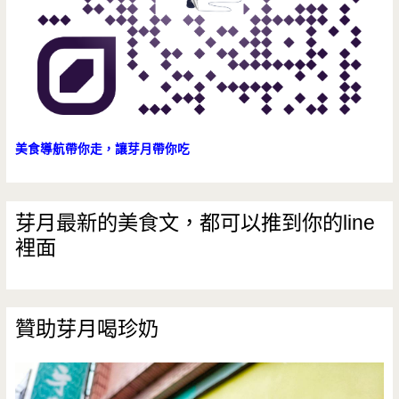
市
場/
國
宅/
眷
美食導航帶你走，讓芽月帶你吃
村/
水
芽月最新的美食文，都可以推到你的line
裡面
餃/
紅
燒
贊助芽月喝珍奶
豆
腐/