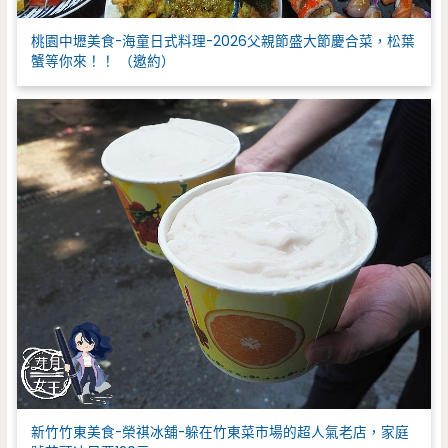
桃園中壢美食-海童日式料理-2026父親節盛大節慶合菜，松葉
蟹等你來！！ （邀約）
新竹竹東美食-榮祺冰舖-躲在竹東菜市場的超人氣老店，家庭