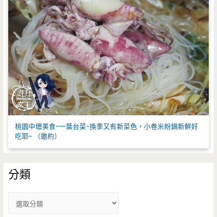
桃園中壢美食-一葉台菜-換季又有新菜色，小卷米粉鍋新鮮好
吃耶~ （邀約）
分類
分
類