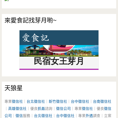
來愛食記找芽月喲~
天狼星
專業
徵信社
｜
台北徵信社
｜
新竹徵信社
｜
台中徵信社
｜
台南徵信社
｜
高雄徵信社
｜優良
抓姦
諮詢｜
徵信公司
｜專業
徵信社
｜優良
徵信
公司
｜
徵信
服務｜
台北徵信社
｜
台中徵信社
｜專業
外遇
調查｜立案