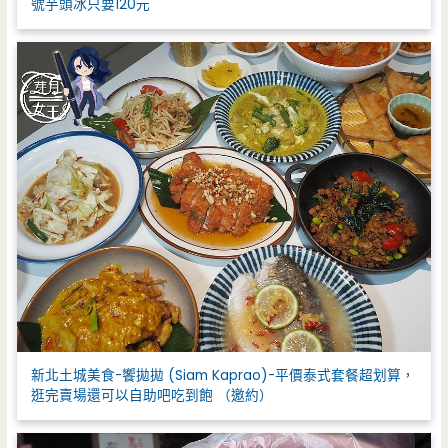
號芋頭冰只要120元
新北土城美食-饗拋拋 (Siam Kaprao)-平價泰式套餐超划算，
逛完賣場還可以自助吧吃到飽 （邀約）