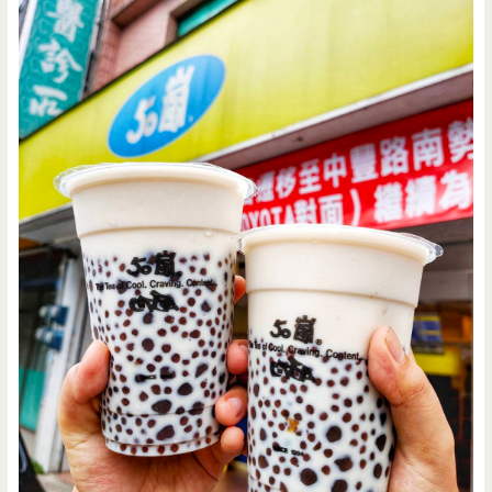
豬
頭
皮/
大
份
量/
在
地
人/