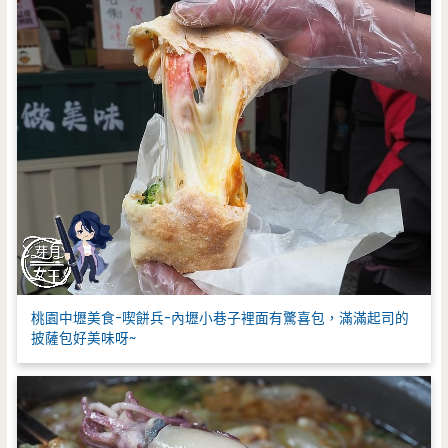
桃園中壢美食-喫餅兵-內壢小巷子裡面有驚喜包，滿滿起司的
披薩包好美味呀~