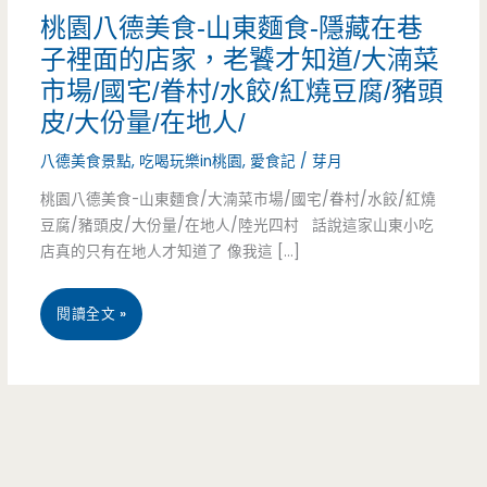
桃園八德美食-山東麵食-隱藏在巷
子裡面的店家，老饕才知道/大湳菜
市場/國宅/眷村/水餃/紅燒豆腐/豬頭
皮/大份量/在地人/
八德美食景點
,
吃喝玩樂in桃園
,
愛食記
/
芽月
桃園八德美食-山東麵食/大湳菜市場/國宅/眷村/水餃/紅燒
豆腐/豬頭皮/大份量/在地人/陸光四村 話說這家山東小吃
店真的只有在地人才知道了 像我這 […]
桃
閱讀全文 »
園
八
德
美