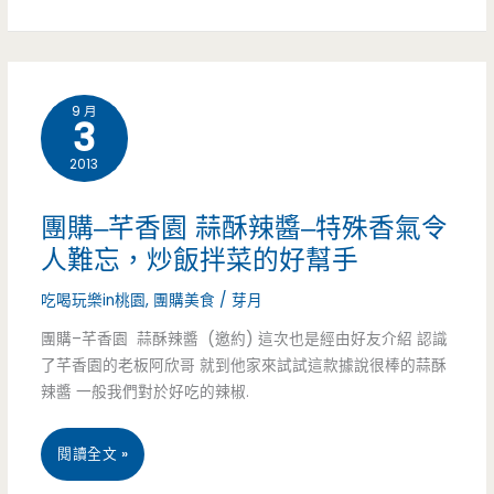
元
美
月
食
餅
9 月
3
團
強
2013
購
強
–
團購–芊香園 蒜酥辣醬–特殊香氣令
滾，
歐
人難忘，炒飯拌菜的好幫手
巨
華
吃喝玩樂in桃園
,
團購美食
/
芽月
無
酒
團購–芊香園 蒜酥辣醬 (邀約) 這次也是經由好友介紹 認識
霸
了芊香園的老板阿欣哥 就到他家來試試這款據說很棒的蒜酥
店
辣醬 一般我們對於好吃的辣椒.
蛋
「饗
黃
團
閱讀全文 »
月」
酥