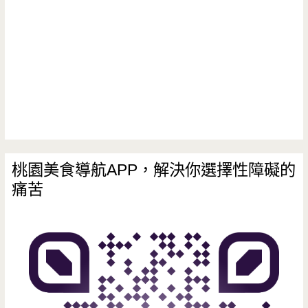
香
味
酥/
氣
重
古
令
現，
早
人
送
味/
難
禮
地
忘，
大
瓜
炒
桃園美食導航APP，解決你選擇性障礙的
方
餅/
痛苦
飯
又
純
拌
美
手
菜
味
工/
的
中
好