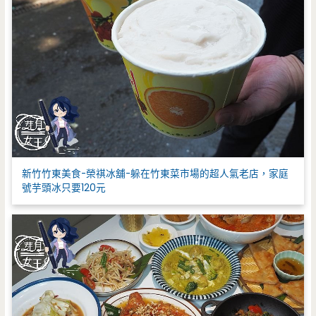
新竹竹東美食-榮祺冰舖-躲在竹東菜市場的超人氣老店，家庭
號芋頭冰只要120元