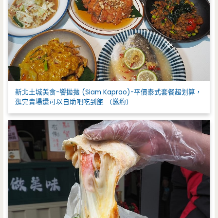
新北土城美食-饗拋拋 (Siam Kaprao)-平價泰式套餐超划算，
逛完賣場還可以自助吧吃到飽 （邀約）