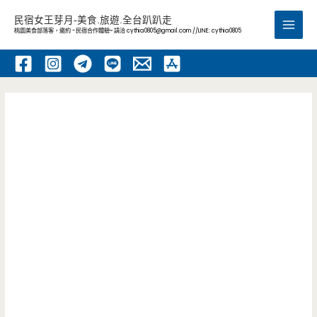
跳
民宿女王芽月-美食.旅遊.全台趴趴走
至
桃園美食部落客，邀約 -民宿合作體驗~ 請洽
cythia0805@gmail.com
//LINE: cythia0805
Main
主
要
Men
內
容