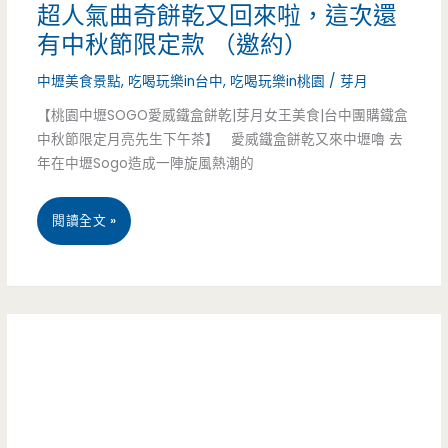
拜，
超人氣曲奇餅乾又回來啦，這次還
燒
有中秋節限定款 （邀約）
想
鰻
中壢美食景點
,
吃喝玩樂in台中
,
吃喝玩樂in桃園
/
芽月
吃
魚-
【桃園中壢SOGO愛威鐵盒餅乾|芽月女王美食|台中團購鐵盒
只
在
中秋節限定月亮先生下午茶】 愛威鐵盒餅乾又來中壢嚕 去
有
年在中壢Sogo造成一陣旋風熱潮的
家
現
也
桃
閱讀全文 »
在！！
可
園
以
中
享
壢
受
快
到
閃-
不
愛