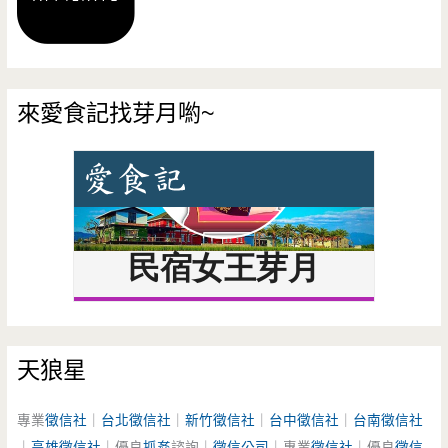
來愛食記找芽月喲~
天狼星
專業
徵信社
｜
台北徵信社
｜
新竹徵信社
｜
台中徵信社
｜
台南徵信社
｜
高雄徵信社
｜優良
抓姦
諮詢｜
徵信公司
｜專業
徵信社
｜優良
徵信