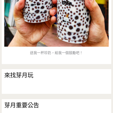
送我一杯珍奶，給我一個鼓勵吧！
來找芽月玩
芽月重要公告