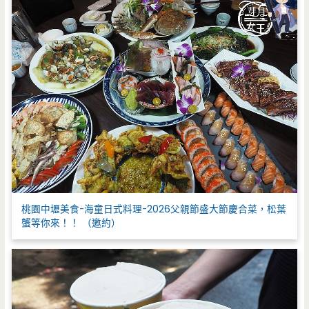
桃園中壢美食-海童日式料理-2026父親節盛大節慶合菜，松葉
蟹等你來！！ （邀約）