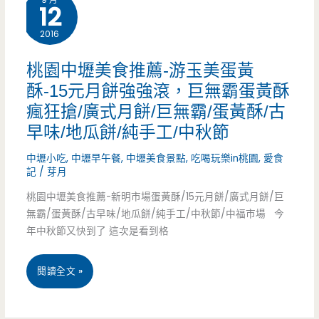
奇
12
享
餅
2016
用
乾
桃園中壢美食推薦-游玉美蛋黃
美
又
酥-15元月餅強強滾，巨無霸蛋黃酥
食
瘋狂搶/廣式月餅/巨無霸/蛋黃酥/古
回
（邀
早味/地瓜餅/純手工/中秋節
來
約）
中壢小吃
,
中壢早午餐
,
中壢美食景點
,
吃喝玩樂in桃園
,
愛食
啦，
記
/
芽月
這
桃園中壢美食推薦-新明市場蛋黃酥/15元月餅/廣式月餅/巨
無霸/蛋黃酥/古早味/地瓜餅/純手工/中秋節/中福市場 今
次
年中秋節又快到了 這次是看到格
還
桃
閱讀全文 »
有
園
中