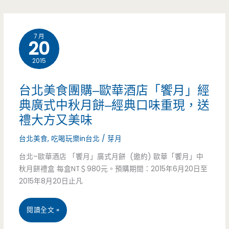
中
秋
壢
節
7 月
20
美
限
2015
食
定
推
款
台北美食團購–歐華酒店「饗月」經
薦-
典廣式中秋月餅–經典口味重現，送
（邀
禮大方又美味
游
約）
台北美食
,
吃喝玩樂in台北
/
芽月
玉
台北–歐華酒店 「饗月」廣式月餅 (邀約) 歐華「饗月」中
美
秋月餅禮盒 每盒NT＄980元。預購期間：2015年6月20日至
蛋
2015年8月20日止凡
黃
台
閱讀全文 »
酥-15
北