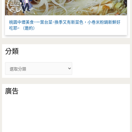
桃園中壢美食-一葉台菜-換季又有新菜色，小卷米粉鍋新鮮好
吃耶~ （邀約）
分類
分
類
廣告