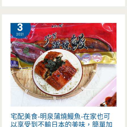
限
定
9 月
3
快
2021
閃
團
購-2022
芽
月
中
秋
宅配美食-明泉蒲燒鰻魚-在家也可
壽
以享受到不輸日本的美味，簡單加