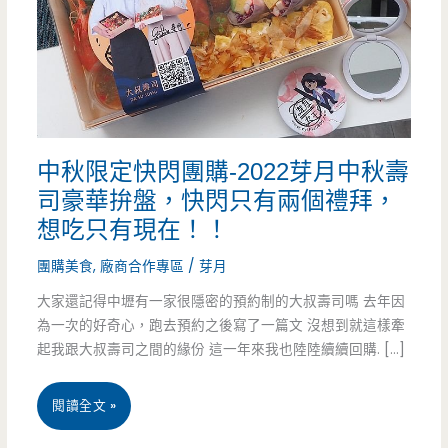
中秋限定快閃團購-2022芽月中秋壽
司豪華拚盤，快閃只有兩個禮拜，
想吃只有現在！！
團購美食
,
廠商合作專區
/
芽月
大家還記得中壢有一家很隱密的預約制的大叔壽司嗎 去年因
為一次的好奇心，跑去預約之後寫了一篇文 沒想到就這樣牽
起我跟大叔壽司之間的緣份 這一年來我也陸陸續續回購. […]
中
閱讀全文 »
秋