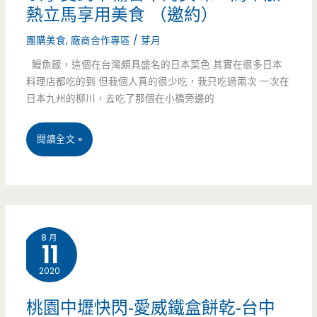
司
熱立馬享用美食 （邀約）
豪
團購美食
,
廠商合作專區
/
芽月
華
鰻魚飯，這個在台灣頗具盛名的日本菜色 其實在很多日本
料理店都吃的到 但我個人真的很少吃，我只吃過兩次 一次在
拚
日本九州的柳川，去吃了那個在小橋旁邊的
盤，
快
宅
閱讀全文 »
閃
配
只
美
有
食-
8 月
11
兩
明
個
2020
泉
禮
蒲
桃園中壢快閃-愛威鐵盒餅乾-台中