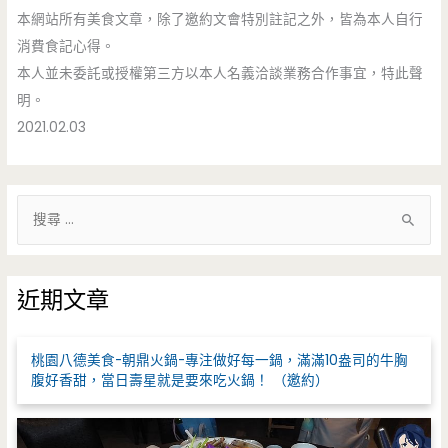
本網站所有美食文章，除了邀約文會特別註記之外，皆為本人自行
消費食記心得。
本人並未委託或授權第三方以本人名義洽談業務合作事宜，特此聲
明。
2021.02.03
搜
尋
關
鍵
近期文章
字
:
桃園八德美食-朝鼎火鍋-專注做好每一鍋，滿滿10盎司的牛胸
腹好香甜，當日壽星就是要來吃火鍋！ （邀約）