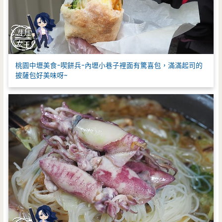
桃園中壢美食-喫餅兵-內壢小巷子裡面有驚喜包，滿滿起司的
披薩包好美味呀~