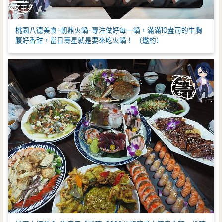
桃園八德美食-朝鼎火鍋-專注做好每一鍋，滿滿10盎司的牛胸
腹好香甜，當日壽星就是要來吃火鍋！ （邀約）