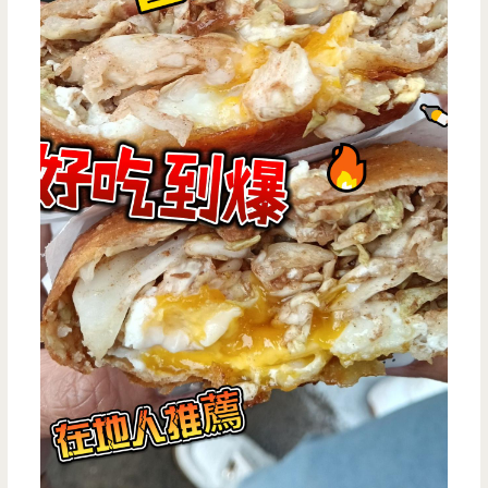
點
起
來