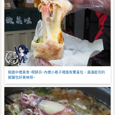
桃園中壢美食-喫餅兵-內壢小巷子裡面有驚喜包，滿滿起司的
披薩包好美味呀~