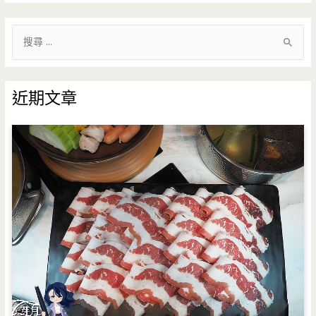
搜
尋
關
鍵
近期文章
字
: