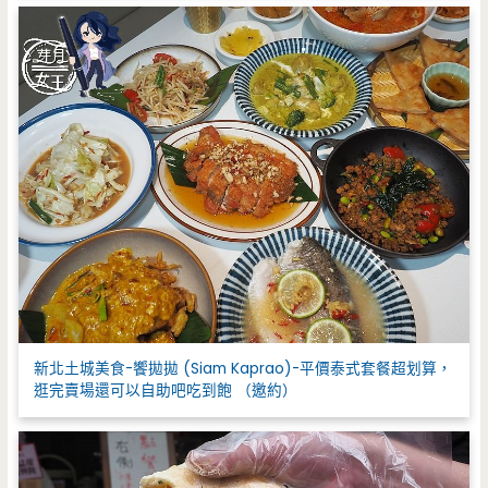
新北土城美食-饗拋拋 (Siam Kaprao)-平價泰式套餐超划算，
逛完賣場還可以自助吧吃到飽 （邀約）