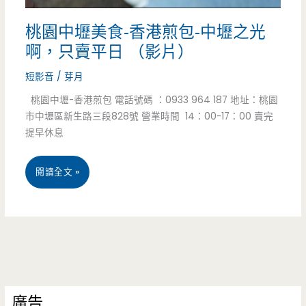
桃園中壢美食-香港煎包-中壢之光
啊，只賣平日 （影片）
短影音
/
芽月
桃園中壢-香港煎包 電話號碼 ：0933 964 187 地址：桃園
市中壢區新生路三段828號 營業時間 14：00-17：00 賣完
提早休息
桃
閱讀全文 »
園
中
壢
美
廣告
食-