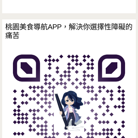
平
日
（影
桃園美食導航APP，解決你選擇性障礙的
痛苦
片）