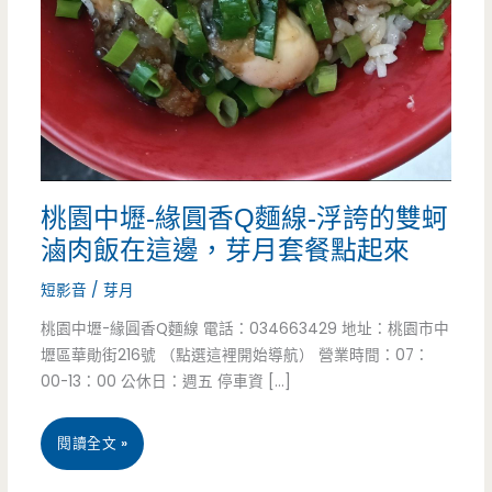
桃園中壢-緣圓香Q麵線-浮誇的雙蚵
滷肉飯在這邊，芽月套餐點起來
短影音
/
芽月
桃園中壢-緣圓香Q麵線 電話：034663429 地址：桃園市中
壢區華勛街216號 （點選這裡開始導航） 營業時間：07：
00-13：00 公休日：週五 停車資 […]
桃
閱讀全文 »
園