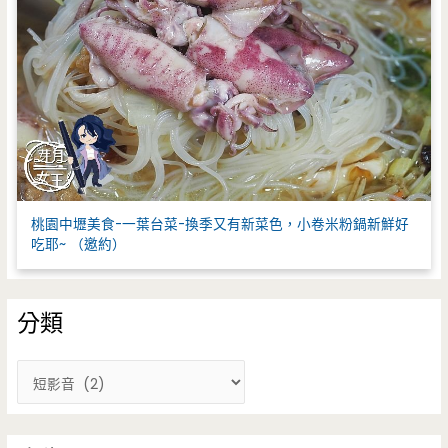
桃園中壢美食-一葉台菜-換季又有新菜色，小卷米粉鍋新鮮好
吃耶~ （邀約）
分類
分
類