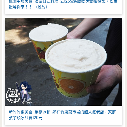
桃園中壢美食-海童日式料理-2026父親節盛大節慶合菜，松葉
蟹等你來！！ （邀約）
新竹竹東美食-榮祺冰舖-躲在竹東菜市場的超人氣老店，家庭
號芋頭冰只要120元