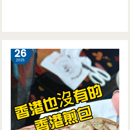
雙
蚵
滷
肉
飯
5 月
26
在
2025
這
邊，
芽
月
套
餐