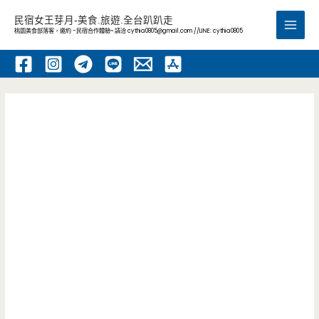
跳
民宿女王芽月-美食.旅遊.全台趴趴走
至
桃園美食部落客，邀約 -民宿合作體驗~ 請洽
cythia0805@gmail.com
//LINE: cythia0805
Main
主
要
Men
內
容