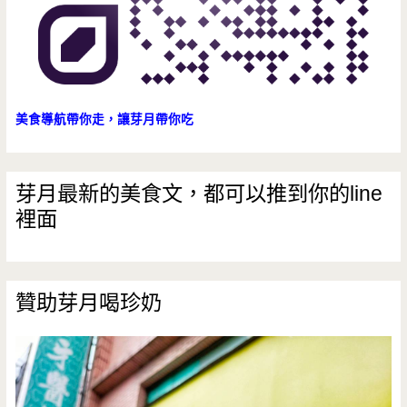
美食導航帶你走，讓芽月帶你吃
芽月最新的美食文，都可以推到你的line
裡面
贊助芽月喝珍奶