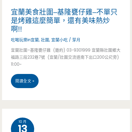
懶
宜蘭美食壯圍–基隆甕仔雞–不單只
人
是烤雞這麼簡單，還有美味熱炒
啊!!
包
吃喝玩樂in宜蘭
,
壯圍
,
宜蘭小吃
/
芽月
(2016
宜蘭壯圍–基隆甕仔雞 (邀約) 03-9301999 宜蘭縣壯圍鄉大
年
福路三段232巷7號 (宜蘭/壯圍交流道南下出口200公尺旁)
2
11:00~
月
宜
閱讀全文 »
更
蘭
新)-91
美
家
食
宜
10 月
13
壯
蘭