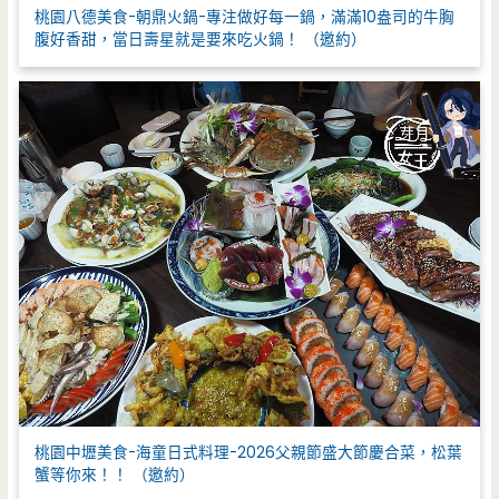
桃園八德美食-朝鼎火鍋-專注做好每一鍋，滿滿10盎司的牛胸
腹好香甜，當日壽星就是要來吃火鍋！ （邀約）
桃園中壢美食-海童日式料理-2026父親節盛大節慶合菜，松葉
蟹等你來！！ （邀約）