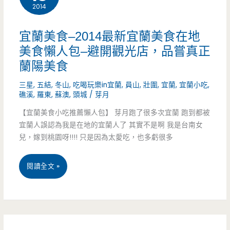
2014
圍
小
–
宜蘭美食–2014最新宜蘭美食在地
吃/
基
美食懶人包–避開觀光店，品嘗真正
海
蘭陽美食
隆
鮮/
三星
,
五結
,
冬山
,
吃喝玩樂in宜蘭
,
員山
,
壯圍
,
宜蘭
,
宜蘭小吃
,
甕
礁溪
,
羅東
,
蘇澳
,
頭城
/
芽月
無
仔
【宜蘭美食小吃推薦懶人包】 芽月跑了很多次宜蘭 跑到都被
菜
宜蘭人誤認為我是在地的宜蘭人了 其實不是啊 我是台南女
雞
單/
兒，嫁到桃園呀!!!! 只是因為太愛吃，也多虧很多
–
早
不
宜
閱讀全文 »
餐
單
蘭
讓
只
美
您
是
食