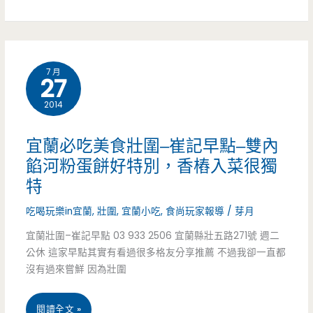
家)
啊!!
懶
人
7 月
包
27
–
2014
避
宜蘭必吃美食壯圍–崔記早點–雙內
開
餡河粉蛋餅好特別，香樁入菜很獨
特
觀
光
吃喝玩樂in宜蘭
,
壯圍
,
宜蘭小吃
,
食尚玩家報導
/
芽月
宜蘭壯圍–崔記早點 03 933 2506 宜蘭縣壯五路271號 週二
店，
公休 這家早點其實有看過很多格友分享推薦 不過我卻一直都
品
沒有過來嘗鮮 因為壯圍
嘗
宜
閱讀全文 »