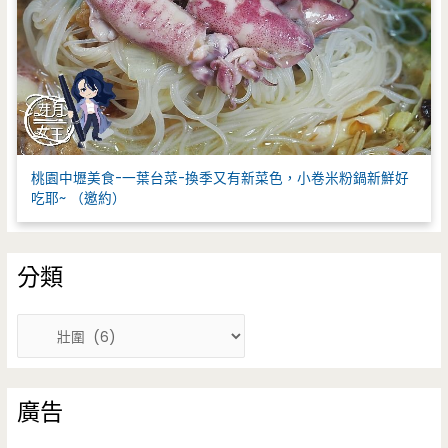
桃園中壢美食-一葉台菜-換季又有新菜色，小卷米粉鍋新鮮好
吃耶~ （邀約）
分類
分
類
廣告