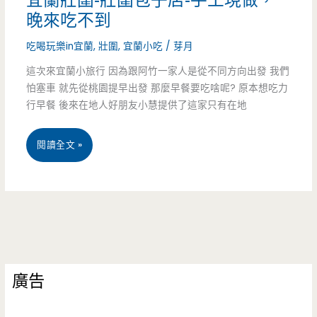
宜蘭壯圍-壯圍包子店-手工現做，
香
香
晚來吃不到
腸
樁
吃喝玩樂in宜蘭
,
壯圍
,
宜蘭小吃
/
芽月
–
入
這次來宜蘭小旅行 因為跟阿竹一家人是從不同方向出發 我們
在
菜
怕塞車 就先從桃園提早出發 那麼早餐要吃啥呢? 原本想吃力
行早餐 後來在地人好朋友小慧提供了這家只有在地
地
很
人
獨
宜
閱讀全文 »
的
特
蘭
下
壯
午
圍-
茶，
壯
臘
廣告
圍
肉
包