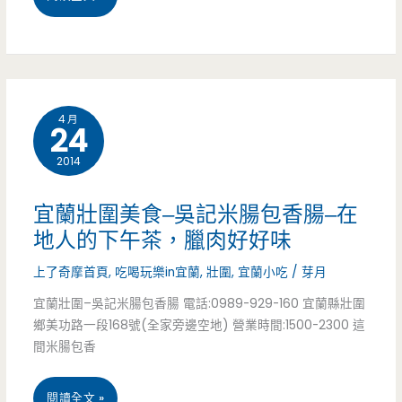
真
蘭
正
必
蘭
吃
陽
4 月
24
美
美
2014
食
食
壯
宜蘭壯圍美食–吳記米腸包香腸–在
圍
地人的下午茶，臘肉好好味
–
上了奇摩首頁
,
吃喝玩樂in宜蘭
,
壯圍
,
宜蘭小吃
/
芽月
崔
宜蘭壯圍–吳記米腸包香腸 電話:0989-929-160 宜蘭縣壯圍
鄉美功路一段168號(全家旁邊空地) 營業時間:1500-2300 這
記
間米腸包香
早
宜
閱讀全文 »