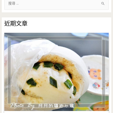
搜
尋
關
鍵
近期文章
字
: