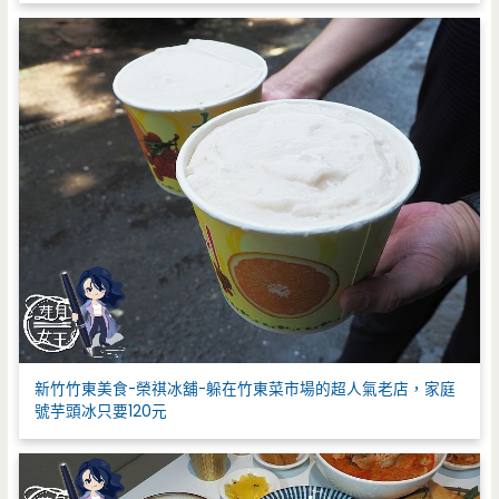
新竹竹東美食-榮祺冰舖-躲在竹東菜市場的超人氣老店，家庭
號芋頭冰只要120元