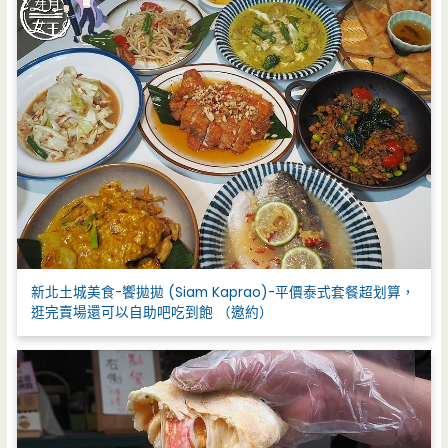
新北土城美食-饗拋拋 (Siam Kaprao)-平價泰式套餐超划算，
逛完賣場還可以自助吧吃到飽 （邀約）