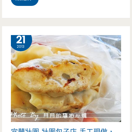
點
蘭
–
壯
雙
圍
7 月
內
21
美
餡
2013
食
河
–
粉
吳
蛋
記
餅
米
好
腸
特
包
別，