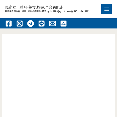
跳
民宿女王芽月-美食.旅遊.全台趴趴走
至
桃園美食部落客，邀約 -民宿合作體驗~ 請洽
cythia0805@gmail.com
//LINE: cythia0805
Main
主
要
Men
內
容