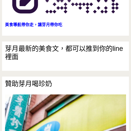
美食導航帶你走，讓芽月帶你吃
芽月最新的美食文，都可以推到你的line
裡面
贊助芽月喝珍奶