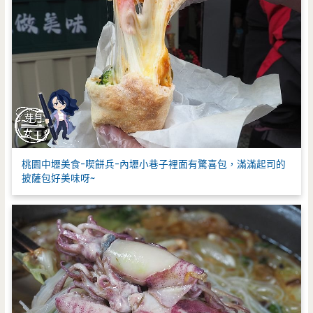
桃園中壢美食-喫餅兵-內壢小巷子裡面有驚喜包，滿滿起司的
披薩包好美味呀~