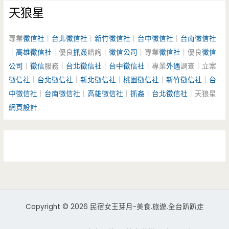
天狼星
專業
徵信社
｜
台北徵信社
｜
新竹徵信社
｜
台中徵信社
｜
台南徵信社
｜
高雄徵信社
｜優良
抓姦
諮詢｜
徵信公司
｜專業
徵信社
｜優良
徵信
公司
｜
徵信
服務｜
台北徵信社
｜
台中徵信社
｜專業
外遇
調查｜立案
徵信社
｜
台北徵信社
｜
新北徵信社
｜
桃園徵信社
｜
新竹徵信社
｜
台
中徵信社
｜
台南徵信社
｜
高雄徵信社
｜
抓姦
｜
台北徵信社
｜天狼星
網頁設計
Copyright © 2026 民宿女王芽月-美食.旅遊.全台趴趴走