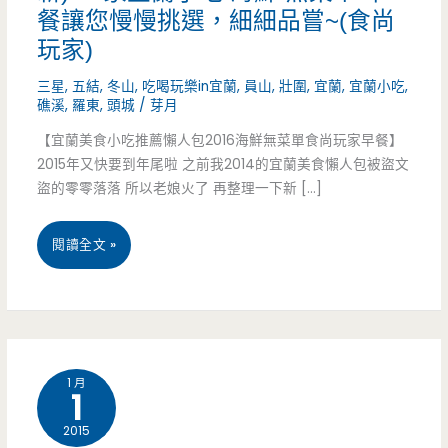
餐讓您慢慢挑選，細細品嘗~(食尚
玩家)
三星
,
五結
,
冬山
,
吃喝玩樂in宜蘭
,
員山
,
壯圍
,
宜蘭
,
宜蘭小吃
,
礁溪
,
羅東
,
頭城
/
芽月
【宜蘭美食小吃推薦懶人包2016海鮮無菜單食尚玩家早餐】
2015年又快要到年尾啦 之前我2014的宜蘭美食懶人包被盜文
盜的零零落落 所以老娘火了 再整理一下新 […]
宜
閱讀全文 »
蘭
美
食
1 月
1
推
2015
薦