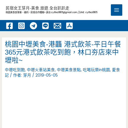
跳
民宿女王芽月-美食.旅遊.全台趴趴走
至
桃園美食部落客，邀約 -民宿合作體驗~ 請洽
cythia0805@gmail.com
//LINE: cythia0805
Main
主
要
Men
內
容
桃園中壢美食-港龘 港式飲茶-平日午餐
365元港式飲茶吃到飽，林口夯店來中
壢啦~
中壢吃到飽
,
中壢火車站美食
,
中壢美食景點
,
吃喝玩樂in桃園
,
愛食
記
/ 作者:
芽月
/
2019-05-05