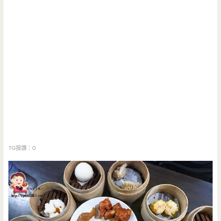
TG按讚：0