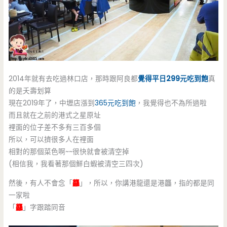
2014年就有去吃過林口店，那時跟阿良都
覺得平日299元吃到飽
真
的是夭壽划算
現在2019年了，中壢店漲到
365元吃到飽
，我覺得也不為所過啦
而且就在之前的港式之星原址
裡面的位子差不多有三百多個
所以，可以擠很多人在裡面
相對的那個菜色啊~~很快就會被清空掉
(相信我，我看著那個鮮白蝦被清空三四次)
然後，有人不會念「
龘
」，所以，你講港龍還是港龘，指的都是同
一家啦
「
龘
」字跟踏同音