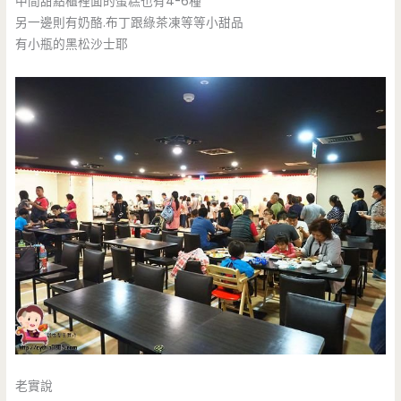
中間甜點櫃裡面的蛋糕也有4-6種
另一邊則有奶酪.布丁跟綠茶凍等等小甜品
有小瓶的黑松沙士耶
老實說