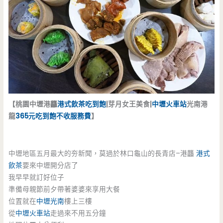
【桃園中壢港龘
港式飲茶吃到飽
|芽月女王美食|
中壢火車站
光南港
龍
365元吃到飽
不收服務費
】
中壢地區五月最大的夯新聞，莫過於林口龜山的長青店–港龘
港式
飲茶
要來中壢開分店了
我早早就訂好位子
準備母親節前夕帶著婆婆來享用大餐
位置就在
中壢光南
樓上三樓
從
中壢火車站
走過來不用五分鐘