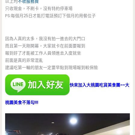
以上均
不收服務費
只收現金，不刷卡，沒有特約停車場
PS:每個月25日才能打電話預訂下個月的用餐位子
因為人真的太多，我沒有拍一進去的大門口
而且第一天剛開幕，大家就卡在前面要報到
報到好了才能被工作人員領進去入度就坐
前面是真的非常混亂
建議吃第一輪的朋友一定要早點到現場報到較保險
快來加入大桃園吃貨美食團~~大
桃園美食不落勾!!!