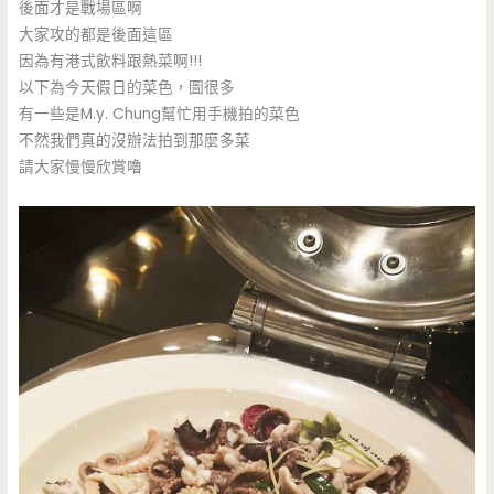
後面才是戰場區啊
大家攻的都是後面這區
因為有港式飲料跟熱菜啊!!!
以下為今天假日的菜色，圖很多
有一些是M.y. Chung幫忙用手機拍的菜色
不然我們真的沒辦法拍到那麼多菜
請大家慢慢欣賞嚕