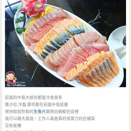
前面的中島大部份都是冷食居多
像沙拉.冷盤.壽司都在前面中島這邊
很快點就秒殺的
生魚片
跟熟白蝦都在這裡
我可以跟大家說，工作人員是真的很賣力的在補菜
沒有偷懶