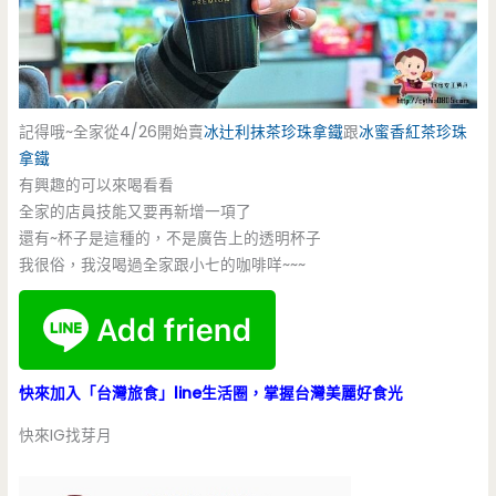
記得哦~全家從4/26開始賣
冰辻利抹茶
珍珠拿鐵
跟
冰蜜香紅茶
珍珠
拿鐵
有興趣的可以來喝看看
全家的店員技能又要再新增一項了
還有~杯子是這種的，不是廣告上的透明杯子
我很俗，我沒喝過全家跟小七的咖啡咩~~~
快來加入「台灣旅食」line生活圈，掌握台灣美麗好食光
快來IG找芽月