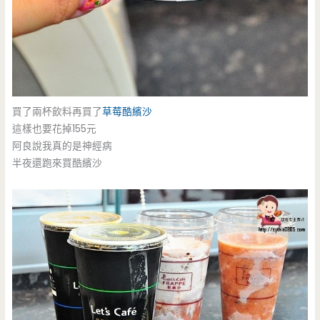
買了兩杯飲料再買了
草莓酷繽沙
這樣也要花掉155元
阿良說我真的是神經病
半夜還跑來買酷繽沙