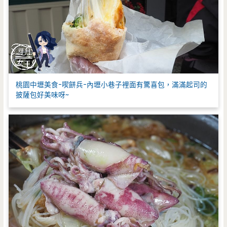
桃園中壢美食-喫餅兵-內壢小巷子裡面有驚喜包，滿滿起司的
披薩包好美味呀~