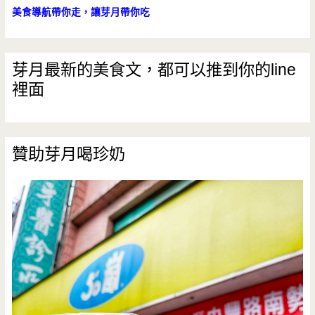
美食導航帶你走，讓芽月帶你吃
芽月最新的美食文，都可以推到你的line
裡面
贊助芽月喝珍奶