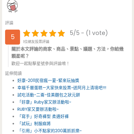
評論
5/5 - (1 vote)
5
1位網友投票評論
關於本文評論的商家、商品、景點、議題、方法，你給幾
顆星呢？
歡迎一起點擊星號參與評論唷！
延伸閱讀
好康-2011民宿瘋一夏-緊來玩抽獎
幸福千層蛋糕—大家快來投票~送阿月上清境吧!!!
試吃活動-二崙-佳美麵包之狀元餅
「好康」Ruby家又辦活動啦~
RUBY家又要辦活動啦~
「寫手」好奇褲型 柔適好褲
「試玩」制服麻將
「引用」小不點家的200萬抓抓樂~