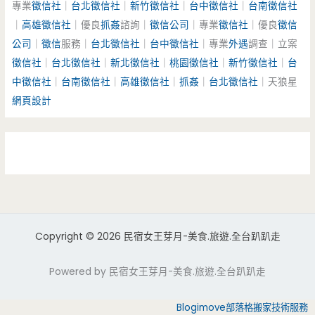
專業
徵信社
｜
台北徵信社
｜
新竹徵信社
｜
台中徵信社
｜
台南徵信社
｜
高雄徵信社
｜優良
抓姦
諮詢｜
徵信公司
｜專業
徵信社
｜優良
徵信
公司
｜
徵信
服務｜
台北徵信社
｜
台中徵信社
｜專業
外遇
調查｜立案
徵信社
｜
台北徵信社
｜
新北徵信社
｜
桃園徵信社
｜
新竹徵信社
｜
台
中徵信社
｜
台南徵信社
｜
高雄徵信社
｜
抓姦
｜
台北徵信社
｜天狼星
網頁設計
Copyright © 2026 民宿女王芽月-美食.旅遊.全台趴趴走
Powered by 民宿女王芽月-美食.旅遊.全台趴趴走
Blogimove部落格搬家技術服務