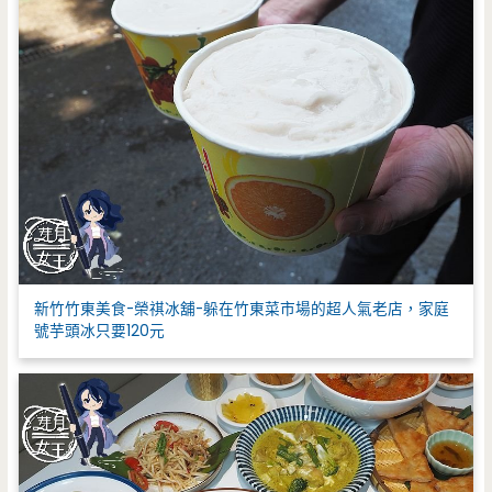
新竹竹東美食-榮祺冰舖-躲在竹東菜市場的超人氣老店，家庭
號芋頭冰只要120元