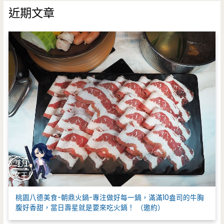
鍵
近期文章
字
:
桃園八德美食-朝鼎火鍋-專注做好每一鍋，滿滿10盎司的牛胸
腹好香甜，當日壽星就是要來吃火鍋！ （邀約）