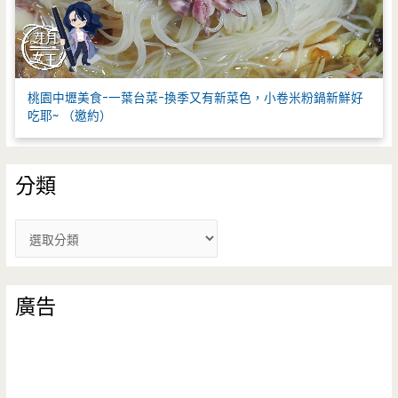
桃園中壢美食-一葉台菜-換季又有新菜色，小卷米粉鍋新鮮好
吃耶~ （邀約）
分類
分
類
廣告