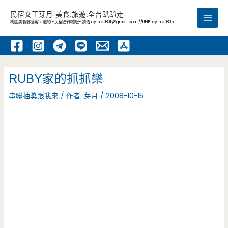
跳
民宿女王芽月-美食.旅遊.全台趴趴走
至
桃園美食部落客，邀約 -民宿合作體驗~ 請洽
cythia0805@gmail.com
//LINE: cythia0805
Main
主
要
Men
內
容
RUBY家的抓抓樂
串聯抽獎跟我來
/ 作者:
芽月
/
2008-10-15