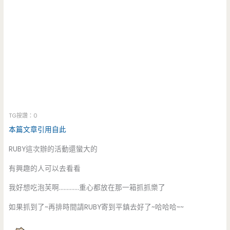
TG按讚：0
本篇文章引用自此
RUBY這次辦的活動還蠻大的
有興趣的人可以去看看
我好想吃泡芙啊………….重心都放在那一箱抓抓樂了
如果抓到了~再排時間請RUBY寄到平鎮去好了~哈哈哈~~