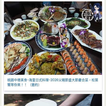
桃園中壢美食-海童日式料理-2026父親節盛大節慶合菜，松葉
蟹等你來！！ （邀約）