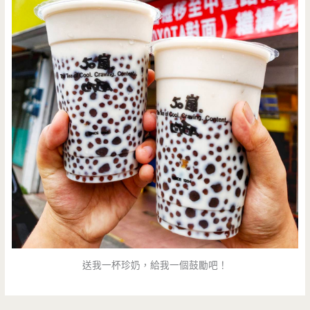
送我一杯珍奶，給我一個鼓勵吧！