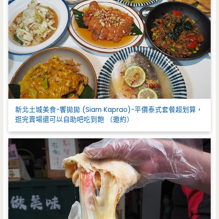
新北土城美食-饗拋拋 (Siam Kaprao)-平價泰式套餐超划算，
逛完賣場還可以自助吧吃到飽 （邀約）